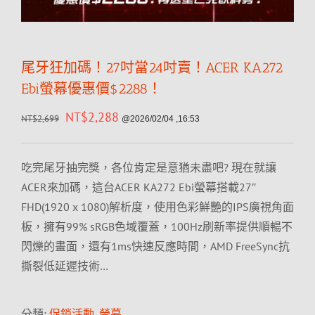
尾牙狂加碼！27吋當24吋賣！ACER KA272
Ebi螢幕優惠價$2288！
NT$
2,288
NT$
2,699
@2026/02/04 ,16:53
吃完尾牙抽完獎，各位肯定是意猶未盡吧? 現在就讓
ACER來加碼，這台ACER KA272 Ebi螢幕搭載27″
FHD(1920 x 1080)解析度，使用色彩鮮艷的IPS廣視角面
板，擁有99% sRGB色域覆蓋，100Hz刷新率提供順暢不
閃爍的畫面，還有1ms快速反應時間，AMD FreeSync抗
撕裂低延遲技術…
分類:
促銷活動
,
螢幕