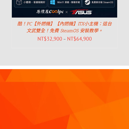
酷！PC【外燃機】【內燃機】ITX小主機：這台
文武雙全！免費 SteamOS 安裝教學。
NT$
32,900
NT$
64,900
–