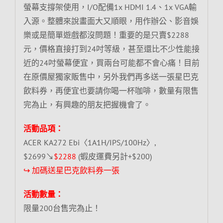
螢幕支撐架使用，I/O配備1x HDMI 1.4、1x VGA輸
入源。整體來說畫面大又順眼，用作辦公、影音娛
樂或是簡單遊戲都沒問題！重要的是只賣$2288
元，價格直接打到24吋等級，甚至還比不少性能接
近的24吋螢幕便宜，買兩台可能都不會心痛！目前
在原價屋獨家販售中，另外我們再多送一張星巴克
飲料券，再便宜也要請你喝一杯咖啡，數量有限售
完為止，有興趣的朋友把握機會了。
活動品項：
ACER KA272 Ebi〈1A1H/IPS/100Hz〉,
$2699↘
$2288
(蝦皮運費另計+$200)
↪ 加碼送星巴克飲料券一張
活動數量：
限量200台售完為止！