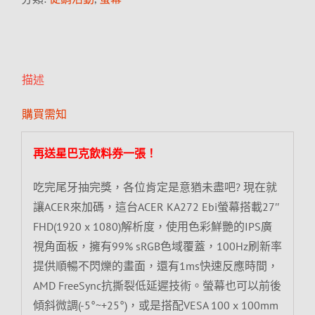
描述
購買需知
再送星巴克飲料券一張！
吃完尾牙抽完獎，各位肯定是意猶未盡吧? 現在就
讓ACER來加碼，這台ACER KA272 Ebi螢幕搭載27″
FHD(1920 x 1080)解析度，使用色彩鮮艷的IPS廣
視角面板，擁有99% sRGB色域覆蓋，100Hz刷新率
提供順暢不閃爍的畫面，還有1ms快速反應時間，
AMD FreeSync抗撕裂低延遲技術。螢幕也可以前後
傾斜微調(-5°~+25°)，或是搭配VESA 100 x 100mm