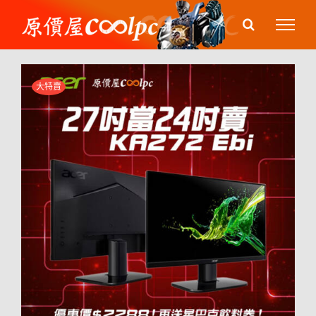
Skip
to
content
大特賣