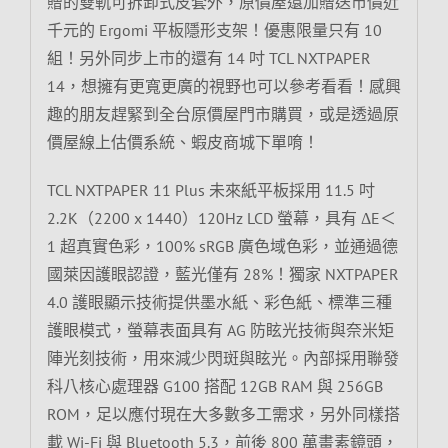
贈的雙軌可拆卸式皮套外，原價屋還加贈送市價近
千元的 Ergomi 平板隱形支架！優惠限量只有 10
組！另外同步上市的還有 14 吋 TCL NXTPAPER
14，想擁有更寬更廣的視野也可以參考看看！感興
趣的朋友趕緊到全台原價屋門市購買，或是透過原
價屋線上估價系統、蝦皮商城下單唷！
TCL NXTPAPER 11 Plus 未來紙平板採用 11.5 吋
2.2K（2200 x 1440）120Hz LCD 螢幕，具有 ΔE＜
1 超真實色彩，100% sRGB 廣色域色彩，並通過德
國萊因護眼認證，藍光僅有 28%！獨家 NXTPAPER
4.0 護眼顯示技術提供墨水紙、彩色紙、標準三種
護眼模式，螢幕表面具有 AG 防眩光技術與奈米矩
陣光刻技術，用來減少閃斑與眩光。內部採用聯發
科八核心處理器 G100 搭配 12GB RAM 與 256GB
ROM，足以應付現在大多數多工需求，另外同樣搭
載 Wi-Fi 與 Bluetooth 5.3，前後 800 萬畫素鏡頭，