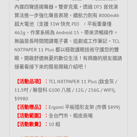
內建四聲道揚聲器 + 雙麥克風，透過 DTS 音效演
算法進一步強化聲音表現，續航力則有 8000mAh
超大電池（支援 33W 快充 PD），平板重量僅
462g，作業系統為 Android 15，帶來流暢操作。
無論是長時間閱讀電子書、追劇或工作筆記，TCL
NXTPAPER 11 Plus 都以極致護眼技術守護您的雙
眼，開啟舒適無憂的數位生活！有興趣的朋友還請
接著看接下來的簡易開箱介紹吧！
【活動品項】：
TCL NXTPAPER 11 Plus (鈦金灰 /
11.5吋 / 聯發科 G100 八核 / 12G / 256G / WIFI),
$9980
【活動贈品】：
Ergomi 平板隱形支架 (市價 $899)
【活動範圍】：
全台門市、蝦皮商場
【活動數量】：
10 組