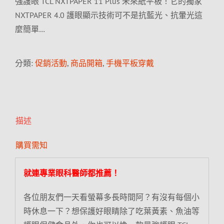
強護眼 TCL NXTPAPER 11 Plus 未來紙平板！它的獨家
NXTPAPER 4.0 護眼顯示技術可不是抗藍光、抗暈光這
麼簡單…
分類:
促銷活動
,
商品開箱
,
手機平板穿戴
描述
購買需知
就連專業眼科醫師都推薦！
各位朋友們一天看螢幕多長時間阿？有沒有每個小
時休息一下？想保護好眼睛除了吃葉黃素、魚油等