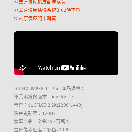
>>
去原價屋蝦皮商城購買
>>
去原價屋估價系統第02項下單
>>
去原價屋門市購買
TCL NXTPAPER 11 Plus 產品規格：
作業系統與版本：Andriod 15
瑩幕：11.5″LCD 2.2K(2200*1440)
螢幕更新率：120Hz
螢幕色彩：全彩16.7百萬色
螢幕像素密度：彩色229PPI