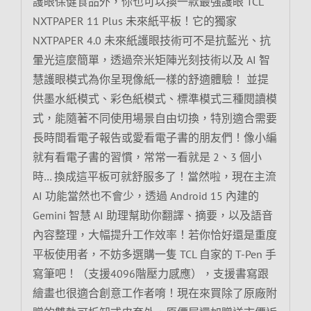
護眼保健食品外，你也可以換一款最強護眼 TCL
NXTPAPER 11 Plus 未來紙平板！它的獨家
NXTPAPER 4.0 未來紙護眼技術可不是抗藍光、抗
暈光這麼簡單，透過奈米矩陣光刻技術以及 AI 智
慧護眼模式為你呈現像紙一樣的舒適體驗！ 並提
供墨水紙模式、彩色紙模式、標準模式三種閱讀模
式，能隨著不同使用場景自由切換，特別適合需要
長時間看電子報告或愛看電子書的朋友們！像小編
就有看電子書的習慣，常常一看就是 2、3 個小
時… 換成這平板可就舒服多了！當然啦，現在主流
AI 功能當然也不會少，透過 Android 15 內建的
Gemini 智慧 AI 助理幫助你翻譯、摘要，以及語音
內容整理，大幅提升工作效率！若你恰好還是重度
平板使用者，不妨多選購一隻 TCL 自家的 T-Pen 手
寫筆吧！（支援4096階壓力感應），支援書寫跟
繪畫也很適合創意工作者唷！現在來買除了原廠附