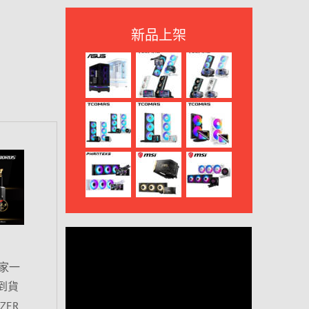
新品上架
家一
到貨
ER