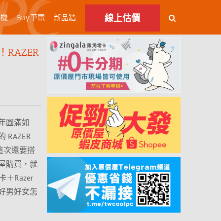
線上估價
主機
Buy筆電
新品牆
RAZER
年圓滿如
RAZER
！這次還要搭
屋購買，就
憶卡＋Razer
位電競好男好女怎