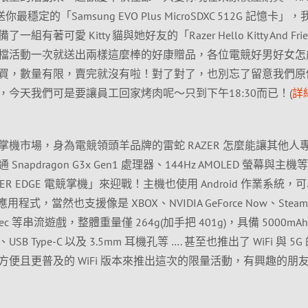
你最穩定的「Samsung EVO Plus MicroSDXC 512G 記憶卡」
可愛 Kitty 貓與她好友的「Razer Hello Kitty And Frie
檔活動一次就送出兩樣這麼棒的好康贈品，各位電競好男好女怎
買，數量有限，賣完就沒有啦！對了對了，也別忘了留意我們原
今天我們可是要讓員工回家烤肉呢～只到下午18:30而已！(
詳
機市場，身為電競領頭羊品牌的雷蛇 RAZER 怎麼能讓其他人
pdragon G3x Gen1 處理器、144Hz AMOLED 螢幕與主機
「RAZER EDGE 電競掌機」來迎戰！主機也使用 Android 作業系統，
應用程式，當然也支援像是 XBOX、NVIDIA GeForce Now、Steam
與 Parsec 等串流遊戲，整體重量僅 264g(加手把 401g)，具備 5000mA
5.2、USB Type-C 以及 3.5mm 耳機孔等 …. 甚至也推出了 WiFi 與 5G
便且更普及的 WiFi 版本來推出這次的限量活動，有興趣的朋