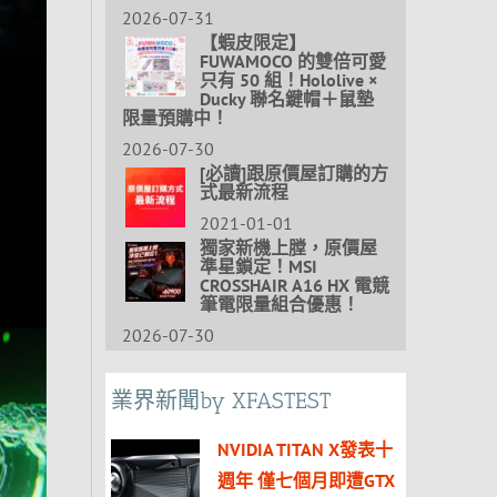
2026-07-31
【蝦皮限定】
FUWAMOCO 的雙倍可愛
只有 50 組！Hololive ×
Ducky 聯名鍵帽＋鼠墊
限量預購中！
2026-07-30
[必讀]跟原價屋訂購的方
式最新流程
2021-01-01
獨家新機上膛，原價屋
準星鎖定！MSI
CROSSHAIR A16 HX 電競
筆電限量組合優惠！
2026-07-30
業界新聞by XFASTEST
NVIDIA TITAN X發表十
週年 僅七個月即遭GTX