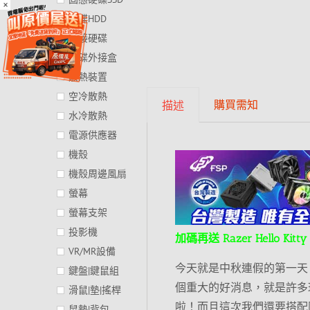
×
硬碟HDD
外接硬碟
硬碟外接盒
散熱裝置
空冷散熱
購買需知
描述
水冷散熱
電源供應器
機殼
機殼周邊風扇
螢幕
螢幕支架
投影機
加碼再送 Razer Hello Kitt
VR/MR設備
今天就是中秋連假的第一天
鍵盤|鍵鼠組
個重大的好消息，就是許多玩家
滑鼠|墊|搖桿
啦！而且這次我們還要搭配
鼠墊|背包