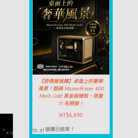
【原價屋搶購】桌面上的奢華
風景！酷碼 MasterFrame 400
Mesh Gold 黑金版機殼，限量
15 名開搶！
NT$
6,890
(╥_╥) 搶購已結束！