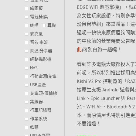
EDGE WiFi 遊戲掌機」，就送
繪圖板
為女性玩家設想，特別多準備了一組有著
電競椅|桌
滑鼠鼠墊組」來當贈品！這
喇叭
耳機
過呢～快快來原價屋詢問購
麥克風
的中秋節的營業時間公告喔，
音效|串流
此
)可別白跑一趟嘿！
網通|分享器
網路攝影機
看到許多電競大廠都投入了掌
NAS
前呢，所以特別推出採用高通 Sna
行動電源|充電
Kishi V2 Pro 控制器的
USB週邊
接原生支援 Android 遊戲與
充電頭/傳輸線
Link、Epic Launcher 
集線器
池、WiFi 6E、Bluetooth 
行車記錄器
本，而原價屋也特別引進更方
作業系統
不要錯過！
軟體
UPS不斷電