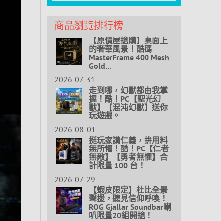
商品瀏覽排行榜
【原價屋搶購】桌面上
的奢華風景！酷碼
MasterFrame 400 Mesh
Gold…
2026-07-31
走到哪，幻獸都由我掌
握！酷！PC【聖光幻
獸】【混沌幻獸】送你
玩遊戲。
2026-08-01
挺玩家講仁義，拚用料
無所懼！酷！PC【仁者
無敵】【勇者無懼】合
計限量 100 台！
2026-07-29
【蝦皮限定】杜比全景
聲援，聽見信仰呼喚！
ROG Gjallar Soundbar喇
叭限量20組開搶！