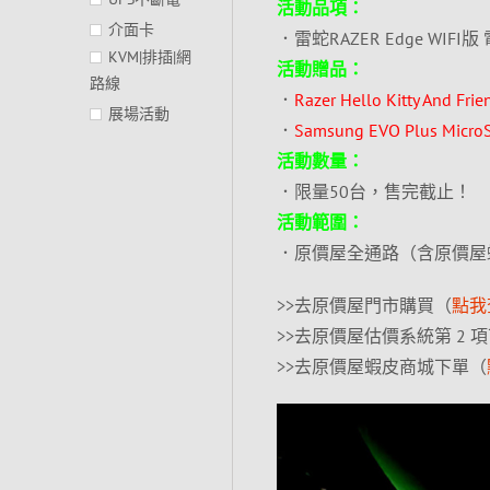
活動品項：
介面卡
．雷蛇RAZER Edge WIFI版 電
KVM|排插|網
活動贈品：
路線
．
Razer Hello Kitty And
展場活動
．
Samsung EVO Plus Micro
活動數量：
．限量50台，售完截止！
活動範圍：
．原價屋全通路（含原價屋
>>去原價屋門市購買（
點我
>>去原價屋估價系統第 2 
>>去原價屋蝦皮商城下單（