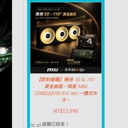
【即刻搶購】裸視 3D & 110°
黃金曲面，微星 MEG
CORELIQUID E15 360 一體式水
冷。
NT$
13,990
(╥_╥) 搶購已結束！