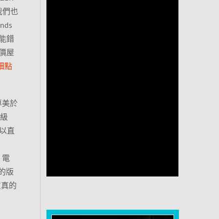
，我們也
nds
能錯
價屋
細點
專美於
等級
可以直
h 電
 的版
友真的