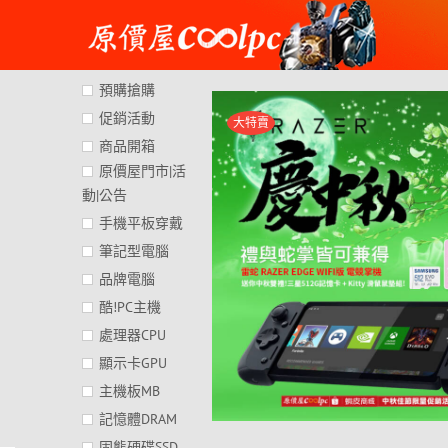
Skip
to
content
預購搶購
促銷活動
大特賣
商品開箱
原價屋門市|活
動|公告
手機平板穿戴
筆記型電腦
品牌電腦
酷!PC主機
處理器CPU
顯示卡GPU
主機板MB
記憶體DRAM
固態硬碟SSD