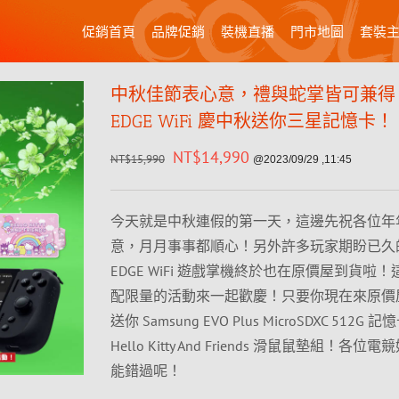
促銷首頁
品牌促銷
裝機直播
門市地圖
套裝
中秋佳節表心意，禮與蛇掌皆可兼得！
EDGE WiFi 慶中秋送你三星記憶卡！
NT$
14,990
NT$
15,990
@2023/09/29 ,11:45
今天就是中秋連假的第一天，這邊先祝各位年
意，月月事事都順心！另外許多玩家期盼已久的 
EDGE WiFi 遊戲掌機終於也在原價屋到貨啦
配限量的活動來一起歡慶！只要你現在來原價
送你 Samsung EVO Plus MicroSDXC 512G 記
Hello Kitty And Friends 滑鼠鼠墊組！各
能錯過呢！