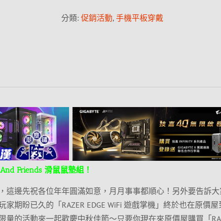
分類:
促銷活動
,
手機平板穿戴
y And Friends 滑鼠鼠墊組！
，這邊先祝各位年年圓滿如意，月月事事都順心！另外要告訴大
期盼已久的「RAZER EDGE WiFi 遊戲掌機」終於也在原價屋
限量的活動來一起歡慶中秋佳節～只要你現在來原價屋購買「RAZ