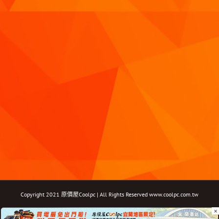
Copyright 2021 原價屋Coolpc | All Rights Reserved
www.coolpc.com.tw
×
Facebook
Instagram
YouTube
Twitter
Email: