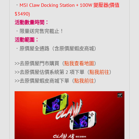
．
MSI Claw Docking Station + 100W 變壓器(價值
$3490)
活動數量時間：
．限量送完售完截止！
活動範圍：
．原價屋全通路（含原價屋蝦皮商城）
>>去原價屋門市購買（
點我查看地圖
）
>>去原價屋估價系統第 2 項下單（
點我前往
）
>>去原價屋蝦皮商城下單（
點我前往
）