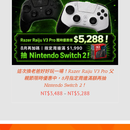
這次換老爸好好玩一場！Razer Raiju V3 Pro 父
親節限時優惠中，8月指定周邊滿額再抽
Nintendo Switch 2！
NT$
3,488
NT$
5,288
–