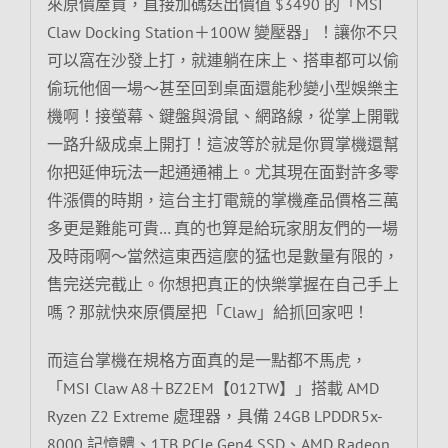
來原價屋買，直接加碼送出價值 $3490 的「MSI
Claw Docking Station＋100W 變壓器」！讓你不只
可以窩在沙發上打，就連躺在床上、搭車都可以偷
偷玩他個一場～甚至回到桌面還能秒變小型娛樂主
機啊！接螢幕、鍵盤與滑鼠、網路線，從掌上開戰
一路升級成桌上開打！這波等於就是你買掌機還幫
你把延伸玩法一起通通補上。尤其現在面對許多零
件漲價的時期，這台主打電競的掌機產品價格三萬
多更是難能可貴… 真的也算是給玩家朋友們的一場
及時雨啊～當然這東西這麼的猛也是數量有限的，
售完送完截止。你想把真正的快樂掌握在自己手上
嗎？那就快來原價屋把「Claw」給抓回家吧！
而這台掌機在規格方面真的是一點都不馬虎，
「MSI Claw A8＋BZ2EM【012TW】」搭載 AMD
Ryzen Z2 Extreme 處理器，具備 24GB LPDDR5x-
8000 記憶體、1TB PCIe Gen4 SSD、AMD Radeon