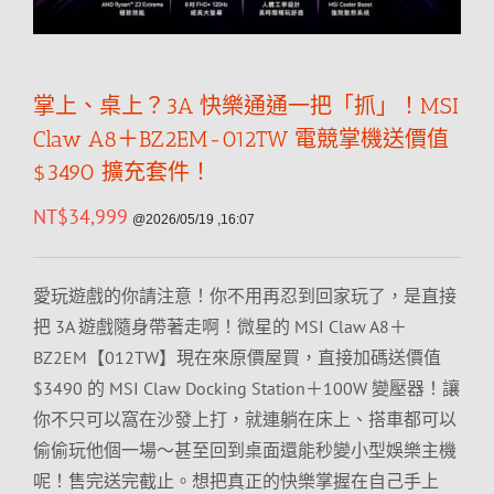
掌上、桌上？3A 快樂通通一把「抓」！MSI
Claw A8＋BZ2EM-012TW 電競掌機送價值
$3490 擴充套件！
NT$
34,999
@2026/05/19 ,16:07
愛玩遊戲的你請注意！你不用再忍到回家玩了，是直接
把 3A 遊戲隨身帶著走啊！微星的 MSI Claw A8＋
BZ2EM【012TW】現在來原價屋買，直接加碼送價值
$3490 的 MSI Claw Docking Station＋100W 變壓器！讓
你不只可以窩在沙發上打，就連躺在床上、搭車都可以
偷偷玩他個一場～甚至回到桌面還能秒變小型娛樂主機
呢！售完送完截止。想把真正的快樂掌握在自己手上