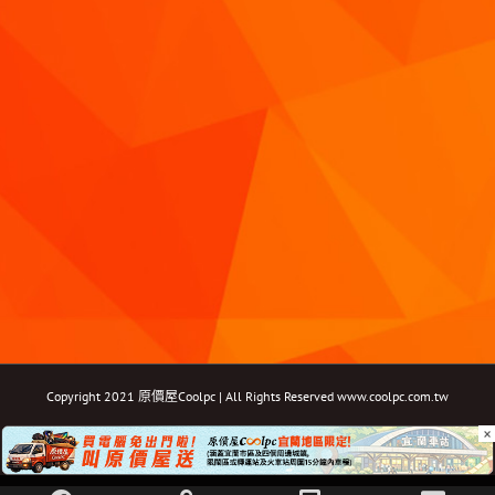
Copyright 2021 原價屋Coolpc | All Rights Reserved
www.coolpc.com.tw
×
Facebook
Instagram
YouTube
Twitter
Email: