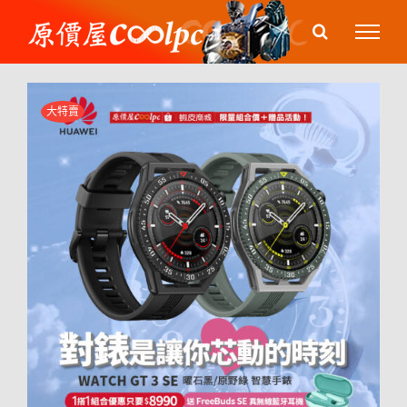
Skip
to
content
大特賣