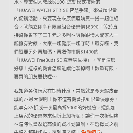
水、專業個人教練與100+運動模式技術的
「HUAWEI WATCH GT 3 SE 智慧手錶」來做超限量
的促銷活動，只要現在來原價屋購買一搭一超值組
合，就能立即享有限量組合優惠價$8990！等於直
接幫你省下了三千元之多啊～讓你跟情人或家人一
起擁有對錶，大家一起健康一起守時！還有喔，我
們還要另外再加碼，再送你市價$1490的
「HUAWEI FreeBuds SE 真無線耳機」，就是這麼
好康！這樣的機會怎麼能讓他溜掉啊！數量有限，
要買的朋友要快喔～
我知道各位玩家在期待什麼，當然就是今天蝦皮商
城的77最大促啊！你不僅有機會搶到限量優惠券，
能享有85折或一次最高折5000的好機會，還能加
上店家的優惠券來個折上加折呢！讓你一次折個夠
～這時候當然選高價的買才划算啊，在選擇買之前
先把券都點起來，可別漏了啊！(
點我領券
)