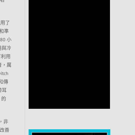
改用了
度和準
80 小
用與冷
可利用
聲音，厲
tch
入和傳
帶耳
》的
戶，非
並改善