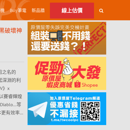
線上估價
主機
Buy筆電
新品牆
黑破壞神
始祖之名的
拿起深淵的利
V》x
品，以賽睿輝煌
iablo…等
本更有效率…