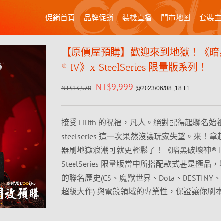
促銷首頁
品牌促銷
裝機直播
門市地圖
套裝
【原價屋預購】歡迎來到地獄！《暗
® IV》x SteelSeries 限量版系列！
NT$
9,999
NT$
13,570
@2023/06/08 ,18:11
接受 Lilith 的祝福，凡人。絕對配得起聯名
steelseries 這一次果然沒讓玩家失望。來！
器刷地獄浪潮可就更輕鬆了！《暗黑破壞神® I
SteelSeries 限量版當中所搭配款式甚是極
的聯名歷史(CS、魔獸世界、Dota、DESTINY、D
超級大作) 與電競領域的專業性，保證讓你刷