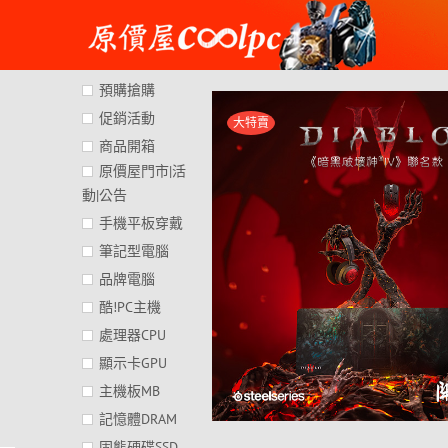
Skip
to
content
預購搶購
促銷活動
大特賣
商品開箱
原價屋門市|活
動|公告
手機平板穿戴
筆記型電腦
品牌電腦
酷!PC主機
處理器CPU
顯示卡GPU
主機板MB
記憶體DRAM
固態硬碟SSD