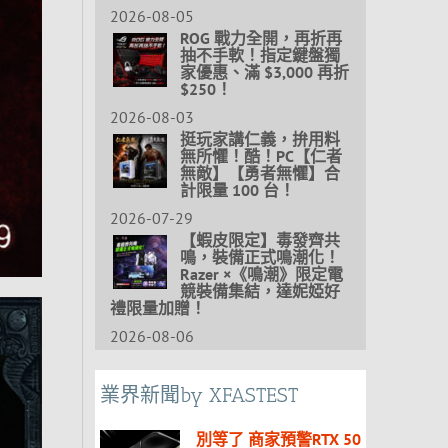
2026-08-05
ROG 戰力全開，再折再
抽不手軟！指定鍵盤獨
家優惠、滿 $3,000 再折
$250！
2026-08-03
挺玩家講仁義，拚用料
無所懼！酷！PC【仁者
無敵】【勇者無懼】合
計限量 100 台！
2026-07-29
【蝦皮限定】毒發齊共
鳴，裝備正式鳴潮化！
Razer ×《鳴潮》限定電
競裝備集結，達妮婭好
禮限量加贈！
2026-08-06
業界新聞by XFASTEST
別等了 商家預警RTX 50