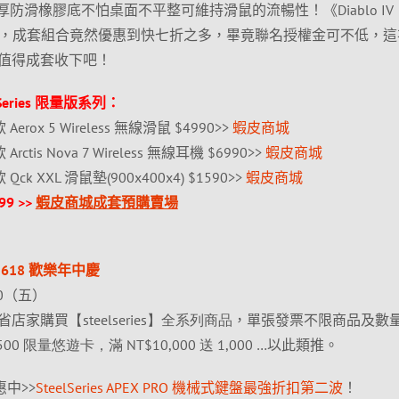
制。超厚防滑橡膠底不怕桌面不平整可維持滑鼠的流暢性！《Diablo IV
別販售，成套組合竟然優惠到快七折之多，畢竟聯名授權金可不低，
值得成套收下吧！
Series 限量版系列：
聯名款 Aerox 5 Wireless 無線滑鼠 $4990>>
蝦皮商城
名款 Arctis Nova 7 Wireless 無線耳機 $6990>>
蝦皮商城
聯名款 Qck XXL 滑鼠墊(900x400x4) $1590>>
蝦皮商城
9 >>
蝦皮商城成套預購賣場
ies 618 歡樂年中慶
30（五）
省店家購買
【
steelseries
】全系列商品
，單張發票不限商品及數
500
限量悠遊卡，滿
NT$10,000
送
1,000
…
以此類推。
中>>
SteelSeries APEX PRO 機械式鍵盤最強折扣第二波
！