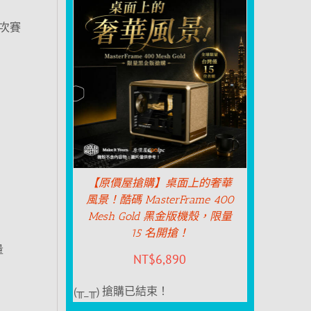
這次賽
【原價屋搶購】桌面上的奢華
風景！酷碼 MasterFrame 400
Mesh Gold 黑金版機殼，限量
15 名開搶！
量
NT$
6,890
(╥_╥) 搶購已結束！