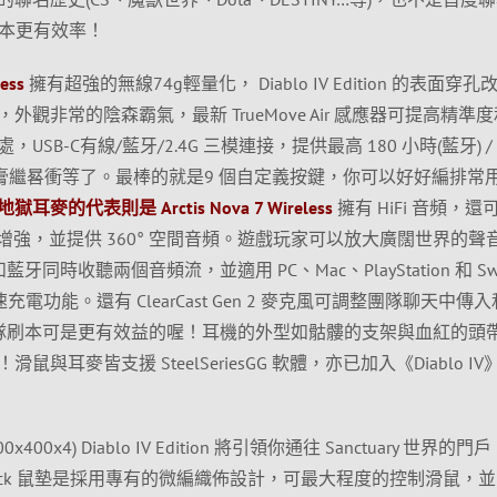
你刷本更有效率！
ess
擁有超強的無線74g輕量化， Diablo IV Edition 的表面穿孔
觀非常的陰森霸氣，最新 TrueMove Air 感應器可提高精準
B-C有線/藍牙/2.4G 三模連接，提供最高 180 小時(藍牙) / 
夠你焚膏繼晷衝等了。最棒的就是9 個自定義按鍵，你可以好好編排常
地獄耳麥的代表則是 Arctis Nova 7 Wireless
擁有 HiFi 音頻，還
are Suite 增強，並提供 360° 空間音頻。遊戲玩家可以放大廣闊世界的
藍牙同時收聽兩個音頻流，並適用 PC、Mac、PlayStation 和 Swi
充電功能。還有 ClearCast Gen 2 麥克風可調整團隊聊天中傳
隊刷本可是更有效益的喔！耳機的外型如骷髏的支架與血紅的頭
耳麥皆支援 SteelSeriesGG 軟體，亦已加入《Diablo IV
x400x4) Diablo IV Edition 將引領你通往 Sanctuary 世界的門
ck 鼠墊是採用專有的微編織佈設計，可最大程度的控制滑鼠，