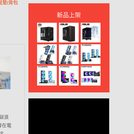
鼠墊|背包
新品上架
地獄浪
睿在電
聯名