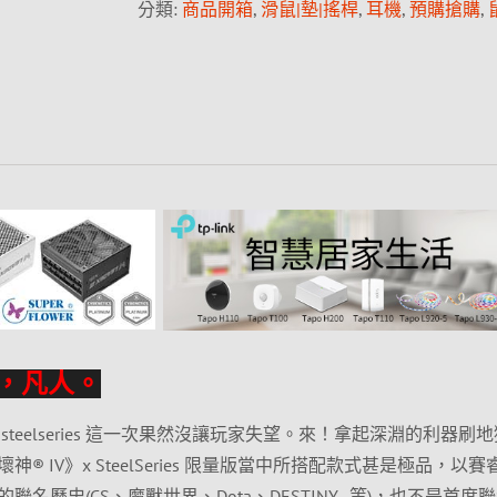
分類:
商品開箱
,
滑鼠|墊|搖桿
,
耳機
,
預購搶購
,
祝福，凡人。
teelseries 這一次果然沒讓玩家失望。來！拿起深淵的利器刷
 IV》x SteelSeries 限量版當中所搭配款式甚是極品，以賽
名歷史(CS、魔獸世界、Dota、DESTINY…等)，也不是首度