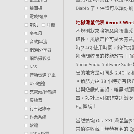
Diablo 了，保證可以讓
繪圖板
電競椅|桌
地獄滑鼠代表 Aerox 5 Wirel
喇叭
耳機
不規則狀來強調惡魔扭曲感，外
麥克風
確性，風騷走位可是大有益處，US
音效|串流
時(2.4G) 使用時間，
網通|分享器
卻時間較長的技能放置！而
網路攝影機
Sonar Audio Softw
NAS
害的地方是可同步 2.4GHz 和
行動電源|充電
。續航力達 38 小時亦有快速
USB週邊
出與遊戲的音頻，暗黑4組
充電頭/傳輸線
罩，設計上可都非常別緻呀！滑鼠與
集線器
EQ 微調！
行車記錄器
作業系統
當然這塊 Qck XXL 滑鼠墊(900
軟體
常值得收藏！赫赫有名的 Q
UPS不斷電