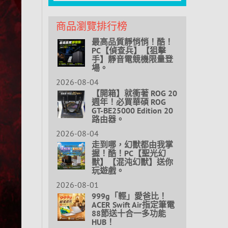
商品瀏覽排行榜
最高品質靜悄悄！酷！
PC【偵查兵】【狙擊
手】靜音電競機限量登
場。
2026-08-04
【開箱】就衝著 ROG 20
週年！必買華碩 ROG
GT-BE25000 Edition 20
路由器。
2026-08-04
走到哪，幻獸都由我掌
握！酷！PC【聖光幻
獸】【混沌幻獸】送你
玩遊戲。
2026-08-01
999g「輕」愛爸比！
ACER Swift Air指定筆電
88節送十合一多功能
HUB！