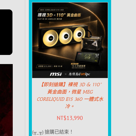
【即刻搶購】裸視 3D & 110°
黃金曲面，微星 MEG
CORELIQUID E15 360 一體式水
冷。
NT$
13,990
(╥_╥) 搶購已結束！