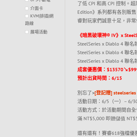
了低 CPI 和高 CPI 控
介面卡
Edition》系列都有各
KVM|排插|網
睿對玩家們誠意十足，非常
路線
展場活動
《暗黑破壞神® IV》x Steel
SteelSeries x Diablo 4 
SteelSeries x Diablo 4 聯
SteelSeries x Diablo 4 
成套優惠價：$13570↘$999
預計出貨時間：6/15
別忘了
>
[登記贈] steelser
活動日期：6/5（一）– 6/
活動方式：於活動期間自全
滿
NT$5,000
即贈儲值
NT$
還有還有！賽睿618強檔優惠