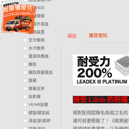
×
硬碟HDD
外接硬碟
硬碟外接盒
散熱裝置
購買需知
描述
空冷散熱
水冷散熱
電源供應器
機殼
機殼周邊風扇
螢幕
螢幕支架
投影機
接受 Lilith 的
VR/MR設備
絕對配得起聯名始祖之名的 s
鍵盤|鍵鼠組
潮可就更輕鬆了！《暗黑破壞神®
滑鼠|墊|搖桿
競領域的專業性，以及輝煌的聯
鼠墊|背包