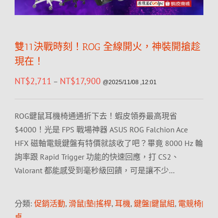
雙11決戰時刻！ROG 全線開火，神裝開搶趁
現在！
NT$
2,711
NT$
17,900
–
@2025/11/08 ,12:01
ROG鍵鼠耳機椅通通折下去！蝦皮領券最高現省
$4000！光是 FPS 戰場神器 ASUS ROG Falchion Ace
HFX 磁軸電競鍵盤有特價就該收了吧？畢竟 8000 Hz 輪
詢率跟 Rapid Trigger 功能的快速回應，打 CS2、
Valorant 都能感受到毫秒級回饋，可是讓不少…
分類:
促銷活動
,
滑鼠|墊|搖桿
,
耳機
,
鍵盤|鍵鼠組
,
電競椅|
桌