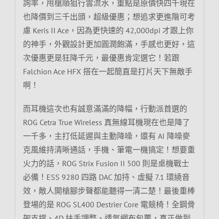
詢率，甩槍順狙行雲流水，重點是原價快四千現在
也降價到三千出頭，超級優惠；想追求更進階可考
慮 Keris II Ace，因為更快速的 42,000dpi 才跟上你
的神手，外觀設計更加圓潤飽滿，手感也更好，這
次優惠更是狂降千元，最優惠肯定選它！若跟
Falchion Ace HFX 搭在一起簡直是打片天下無敵手
啊！
而耳機這次也有誠意滿滿的降幅，行動派首選的
ROG Cetra True Wireless 真無線耳機現在也是降了
一千多，主打低延遲與主動降噪，還有 AI 降噪麥
克風維持清晰通話，手機、筆電一機搞定！想要重
火力的話，ROG Strix Fusion II 500 則是桌機戰士
必備！ESS 9280 四路 DAC 加持、虛擬 7.1 環繞音
效，敵人開槍腳步聲都能聽得一清二楚！最後重棒
登場的是 ROG SL400 Destrier Core 電競椅！全鋼骨
架支撐、4D 扶手調整、透氣網布包覆，真正做到