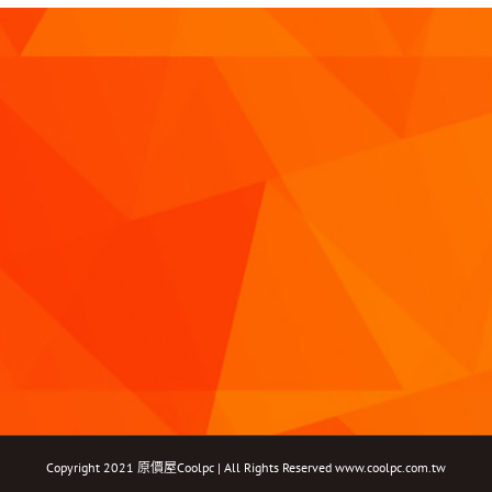
Copyright 2021 原價屋Coolpc | All Rights Reserved
www.coolpc.com.tw