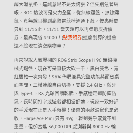
超大滑鼠墊，這誠意是不是太誇張？但先別急著結
帳，ROG 這波可是火力全開，從無線鍵盤、無線鍵
鼠、真無線耳機到高階電競椅通通下殺，優惠時間
只到 11/16止，11/11 當天還可以再疊蝦皮折價
券，最高現省 $4000！(
點我領券
)這麼划算的機會
還不趁現在清空購物車？
再來說說人氣爆棚的 ROG Strix Scope II 96 無線機
械式鍵盤，現在可是直接大砍一千，黑白雙色、青
紅雙軸一次齊發！96% 佈局兼具完整功能與節省桌
面空間，三模連線自由切換，支援 2.4 GHz、藍牙
與 Type-C，RX 光軸回饋乾脆、手感穩定還防塵防
晃，長時間打字或遊戲都相當舒適。玩家一致好評
的手感現在正是入手時機！優惠的兩款滑鼠也是必
收，Harpe Ace Mini 只有 49g，輕到幾乎感覺不到
重量，但卻塞進 36,000 DPI 感測器與 8000 Hz 輪