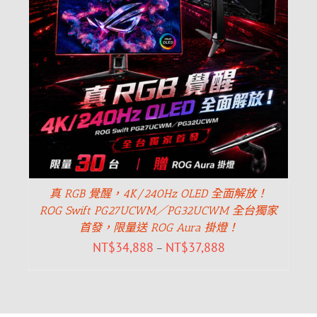
真 RGB 覺醒，4K/240Hz OLED 全面解放！
ROG Swift PG27UCWM／PG32UCWM 全台獨家
首發，限量送 ROG Aura 掛燈！
NT$
34,888
NT$
37,888
–