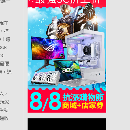
反應一
現在
率，搭
0！聽
GB
OG
體最硬
選，通
六，
的玩家
活動
通通收