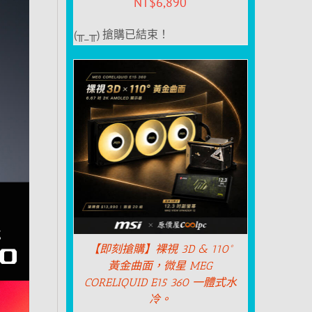
NT$
6,890
(╥_╥) 搶購已結束！
【即刻搶購】裸視 3D & 110°
黃金曲面，微星 MEG
CORELIQUID E15 360 一體式水
冷。