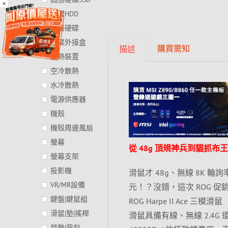
×
硬碟HDD
外接硬碟
硬碟外接盒
購買需知
描述
散熱裝置
空冷散熱
水冷散熱
電源供應器
機殼
機殼周邊風扇
螢幕
從 48g 頂規神兵到貓抓
螢幕支架
投影機
滑鼠才 48g、無線 8K 輪
VR/MR設備
元！？沒錯，這次 ROG 促
鍵盤|鍵鼠組
ROG Harpe II Ace 
滑鼠|墊|搖桿
滑鼠具備有線、無線 2.4G 
鼠墊|背包