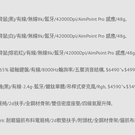
模滑鼠(黑)/有線/無線8k/藍牙/42000Dpi/AimPoint Pro 感應/48g,
模滑鼠(白)/有線/無線8k/藍牙/42000Dpi/AimPoint Pro 感應/48g,
模滑鼠(熔岩紅)/有線/無線8k/藍牙/42000Dpi/AimPoint Pro 感應/48g
 HFX 65% 磁軸鍵盤/有線/8000Hz輪詢率/五層消音結構, $6490↘$4990
機(黑)/有線-2.4g-藍牙/鍍鈦單體/吊桿式麥克風/Rgb, $4590↘$349
hon 電競椅/2d扶手/全鋼材骨架/雙倍密度座墊/四級氣壓升降,
on Fabric 耐磨貓抓布料電競椅/2d軟墊扶手/附頭枕/全鋼材骨架/貓抓布