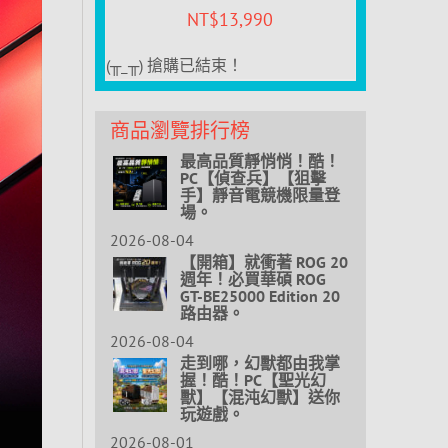
NT$
13,990
(╥_╥) 搶購已結束！
商品瀏覽排行榜
最高品質靜悄悄！酷！
PC【偵查兵】【狙擊
手】靜音電競機限量登
場。
2026-08-04
【開箱】就衝著 ROG 20
週年！必買華碩 ROG
GT-BE25000 Edition 20
路由器。
2026-08-04
走到哪，幻獸都由我掌
握！酷！PC【聖光幻
獸】【混沌幻獸】送你
玩遊戲。
2026-08-01