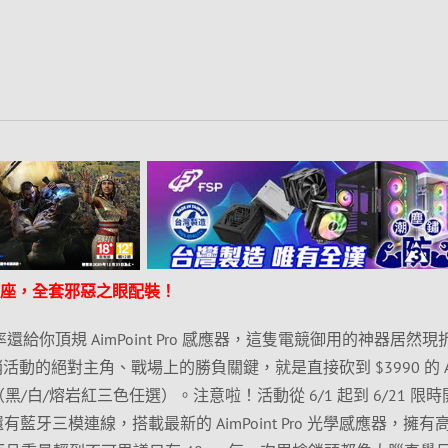
布王座，全套邪惡之眼配裝！
詢率還給你頂規 AimPoint Pro 感應器，這隻電競御用的神器居然
銷活動的絕對主角、戰場上的勝負關鍵，就是直接砍到 $3990 的 A
三模滑鼠（黑/白/熔岩紅三色任選）。注意啦！活動從 6/1 起到 6/21 限
還有藍牙三模連線，搭載最新的 AimPoint Pro 光學感應器，擁有