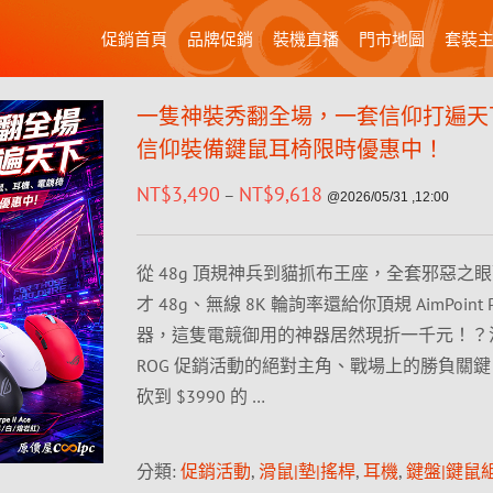
促銷首頁
品牌促銷
裝機直播
門市地圖
套裝
一隻神裝秀翻全場，一套信仰打遍天下
信仰裝備鍵鼠耳椅限時優惠中！
NT$
3,490
NT$
9,618
–
@2026/05/31 ,12:00
從 48g 頂規神兵到貓抓布王座，全套邪惡之
才 48g、無線 8K 輪詢率還給你頂規 AimPoint 
器，這隻電競御用的神器居然現折一千元！？
ROG 促銷活動的絕對主角、戰場上的勝負關
砍到 $3990 的 …
分類:
促銷活動
,
滑鼠|墊|搖桿
,
耳機
,
鍵盤|鍵鼠