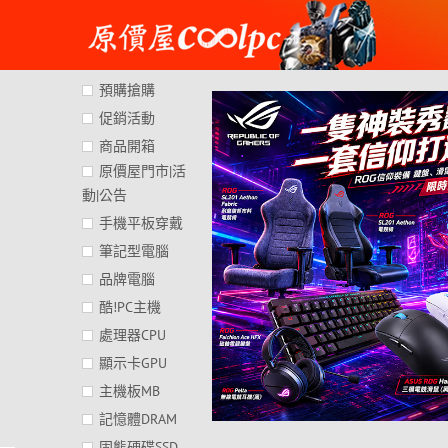
Skip
to
content
預購搶購
促銷活動
商品開箱
原價屋門市|活
動|公告
手機平板穿戴
筆記型電腦
品牌電腦
酷!PC主機
處理器CPU
顯示卡GPU
主機板MB
記憶體DRAM
固態硬碟SSD