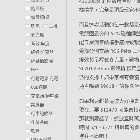
42000Dpi 的極致精準
繪圖板
樣精準，完全是頂級玩家不
電競椅|桌
而且這次活動的每一款都是
喇叭
耳機
電競圈最夯的 65% 磁軸鍵盤 R
麥克風
配五層消音結構手感極致紮實
音效|串流
覺部分則交給 ROG Pelt
網通|分享器
燈效與吊桿式麥克風，戰場上
網路攝影機
SL201 Aethon 電競
NAS
派的支撐！如果家裡有養貓主子
行動電源|充電
通直降到 $9618，讓你
USB週邊
充電頭/傳輸線
如果想要趁著這波大好機會
集線器
現在只要 $12470 就能
行車記錄器
那就別廢話了，這波直降萬
作業系統
時間 6/1 ~ 6/21 
軟體
進兵器庫吧！
UPS不斷電