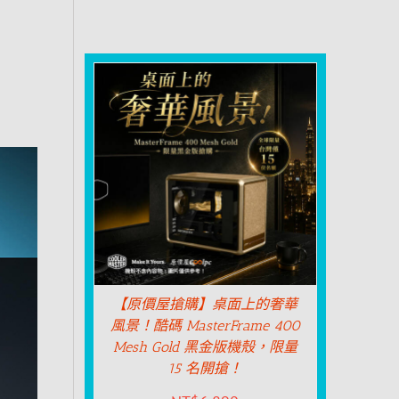
【原價屋搶購】桌面上的奢華
風景！酷碼 MasterFrame 400
Mesh Gold 黑金版機殼，限量
15 名開搶！