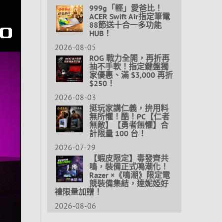
999g「輕」愛爸比！
ACER Swift Air指定筆電
88節送十合一多功能
HUB！
2026-08-05
ROG 戰力全開，再折再
抽不手軟！指定鍵盤獨
家優惠、滿 $3,000 再折
$250！
2026-08-03
挺玩家講仁義，拚用料
無所懼！酷！PC【仁者
無敵】【勇者無懼】合
計限量 100 台！
2026-07-29
【蝦皮限定】毒發齊共
鳴，裝備正式鳴潮化！
Razer ×《鳴潮》限定電
競裝備集結，達妮婭好
禮限量加贈！
2026-08-06