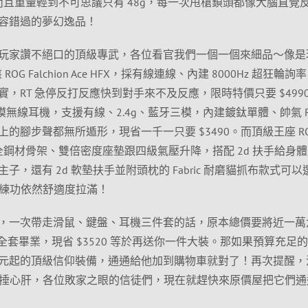
度，而且重量輕到不可思議只有 48g，每一次甩槍鎖頭都像大腦直覺
容錯過的夢幻逸品！
玩家讚不絕口的頂級專武，各位看官我們一個一個來細品～像是
OG Falchion Ace HFX，採有線連線、內建 8000Hz 超狂輪詢
，RT 急停反打反應快到對手來不及反應，限時特價只要 $499
a 三模無線耳機，支援有線、2.4g、藍牙三模，內建鍍鈦單體、帥氣 R
的腳步聲都無所遁形，現省一千一只要 $3490。而頂級王座 R
椅 採用全鋼材骨架、雙倍密度座墊跟四級氣壓升降，搭配 2d 扶手給身
，還有 2d 軟墊扶手並附頭枕的 Fabric 耐磨貓抓布款式可以
久坐練功依然舒適度拉滿！
，一次帶走滑鼠、鍵盤、耳機三件套的話，原本總價要將近一萬
直接全套畢業，現省 $3520 等於再送你一件大裝。那如果預算充足
元起的頂級信仰裝備，通通給他加到購物車就對了！再次提醒，
錯過真的會捶心肝，各位敗家之眼的信徒們，現在就趕快來原價屋把它們