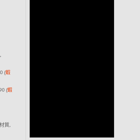
,
 (
蝦
0 (
蝦
材質,