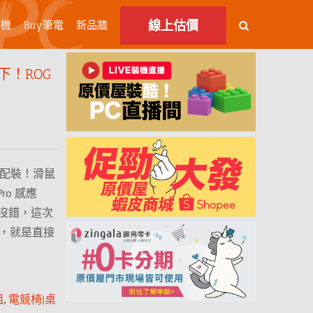
線上估價
主機
Buy筆電
新品牆
！ROG
眼配裝！滑鼠
Pro 感應
沒錯，這次
鍵，就是直接
組
,
電競椅|桌