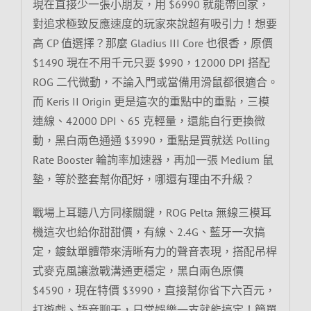
現在直接少一張小朋友，用 $6990 就能帶回家，
對追求極致反應速度的玩家來說超有吸引力！想要
高 CP 值選擇？那麼 Gladius III Core 也很香，原價
$1490 現在不用千元只要 $990，12000 DPI 搭配
ROG 二代微動，不論入門或當備用滑鼠都很適合。
而 Keris II Origin 更是這次的重點中的重點，三模
連線、42000 DPI、65 克輕量，還能自行更換微
動，黑白兩色通通 $3990，重點是買就送 Polling
Rate Booster 輪詢率加速器，再加一張 Medium 鼠
墊，等於整套幫你配好，哪還有理由不升級？
戰場上耳聽八方同樣關鍵，ROG Pelta 無線三模耳
機這次也給你甜甜價，有線、2.4G、藍牙一次搞
定，鍍鈦單體帶來清晰有力的聲音表現，搭配吊桿
式麥克風讓激戰溝通更穩定，黑白兩色原價
$4590，現在特價 $3990，直接幫你省下六百元，
打遊戲、語音聊天，日常娛樂一支就能搞定！簡單