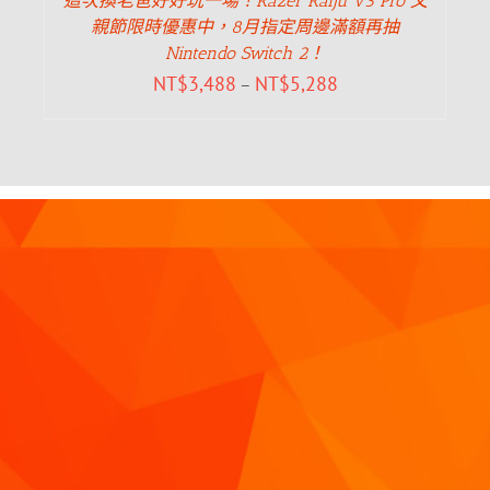
這次換老爸好好玩一場！Razer Raiju V3 Pro 父
親節限時優惠中，8月指定周邊滿額再抽
Nintendo Switch 2！
NT$
3,488
NT$
5,288
–