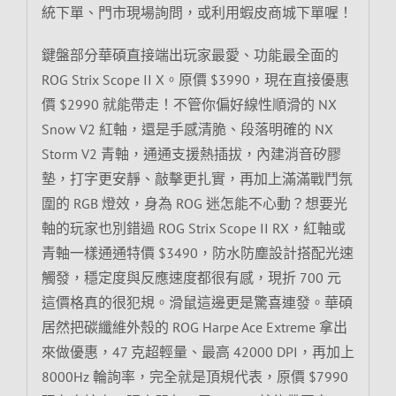
統下單、門市現場詢問，或利用蝦皮商城下單喔！
鍵盤部分華碩直接端出玩家最愛、功能最全面的
ROG Strix Scope II X。原價 $3990，現在直接優惠
價 $2990 就能帶走！不管你偏好線性順滑的 NX
Snow V2 紅軸，還是手感清脆、段落明確的 NX
Storm V2 青軸，通通支援熱插拔，內建消音矽膠
墊，打字更安靜、敲擊更扎實，再加上滿滿戰鬥氛
圍的 RGB 燈效，身為 ROG 迷怎能不心動？想要光
軸的玩家也別錯過 ROG Strix Scope II RX，紅軸或
青軸一樣通通特價 $3490，防水防塵設計搭配光速
觸發，穩定度與反應速度都很有感，現折 700 元
這價格真的很犯規。滑鼠這邊更是驚喜連發。華碩
居然把碳纖維外殼的 ROG Harpe Ace Extreme 拿出
來做優惠，47 克超輕量、最高 42000 DPI，再加上
8000Hz 輪詢率，完全就是頂規代表，原價 $7990