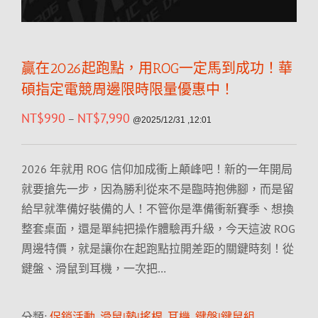
贏在2026起跑點，用ROG一定馬到成功！華
碩指定電競周邊限時限量優惠中！
NT$
990
NT$
7,990
–
@2025/12/31 ,12:01
2026 年就用 ROG 信仰加成衝上顛峰吧！新的一年開局
就要搶先一步，因為勝利從來不是臨時抱佛腳，而是留
給早就準備好裝備的人！不管你是準備衝新賽季、想換
整套桌面，還是單純把操作體驗再升級，今天這波 ROG
周邊特價，就是讓你在起跑點拉開差距的關鍵時刻！從
鍵盤、滑鼠到耳機，一次把…
分類:
促銷活動
,
滑鼠|墊|搖桿
,
耳機
,
鍵盤|鍵鼠組