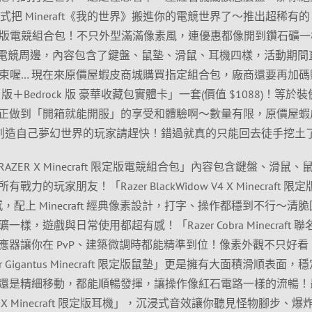
正式把 Mineraft《我的世界》搬進你的電競世界了～推出超稀有的
raft」限定版電競組合包！不只外型滿滿像素風，連優惠都像開到鑽石礦
的整套電競周邊，內容包含了鍵盤、鼠墊、滑鼠、耳機四樣，活動期間
沒結束喔… 現在來原價屋蝦皮商城購買指定組合包，廠商還要再加碼
ava 版＋Bedrock 版 豪華收藏包實體卡」一套(價值 $1088)！等於
正做到「開箱就能開服」的享受和體驗啊～數量有限，原價屋蝦
想要創造自己夢幻世界的玩家請趕快！錯過就真的只能回去徒手挖土
ZER X Minecraft 限定版電競組合包」內容包含鍵盤、滑鼠、
玩家朋友！「Razer BlackWidow V4 X Minecraft 限
感，配上 Minecraft 經典像素設計，打字、操作都穩到不行～清
，遊戲與日常使用都超有感！「Razer Cobra Minecraft 聯
應器讓你在 PvP、建築微調時都能精準到位！像素外觀不只好看
Gigantus Minecraft 限定版鼠墊」更是擁有大面積滑順表面，
還是精細移動，都能順暢發揮，讓操作像紅石電路一樣的流暢！
n V4 X Minecraft 限定版耳機」，沉浸式音效讓你聽見怪物腳步、爆