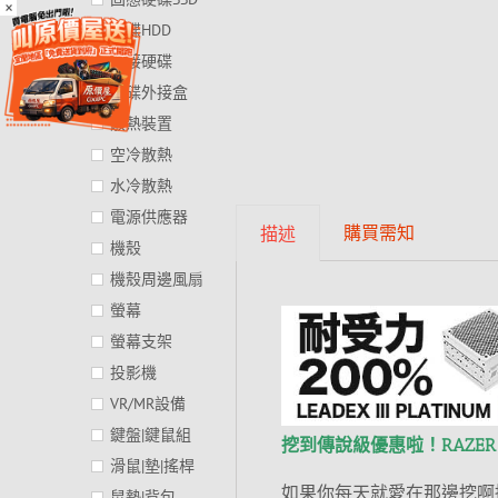
×
硬碟HDD
外接硬碟
硬碟外接盒
散熱裝置
空冷散熱
水冷散熱
電源供應器
購買需知
描述
機殼
機殼周邊風扇
螢幕
螢幕支架
投影機
VR/MR設備
鍵盤|鍵鼠組
挖到傳說級優惠啦！RAZER 
滑鼠|墊|搖桿
如果你每天就愛在那邊挖啊
鼠墊|背包