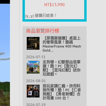
NT$
13,990
(╥_╥) 搶購已結束！
商品瀏覽排行榜
【原價屋搶購】桌面上
的奢華風景！酷碼
MasterFrame 400 Mesh
Gold…
2026-07-31
走到哪，幻獸都由我掌
握！酷！PC【聖光幻
獸】【混沌幻獸】送你
玩遊戲。
2026-08-01
挺玩家講仁義，拚用料
無所懼！酷！PC【仁者
無敵】【勇者無懼】合
計限量 100 台！
2026-07-29