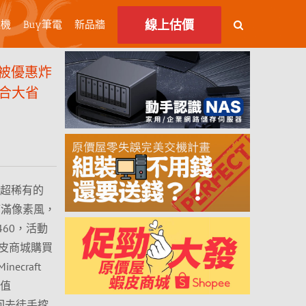
線上估價
主機
Buy筆電
新品牆
被優惠炸
競組合大省
推出超稀有的
型滿滿像素風，
60，活動
蝦皮商城購買
craft
價值
能回去徒手挖