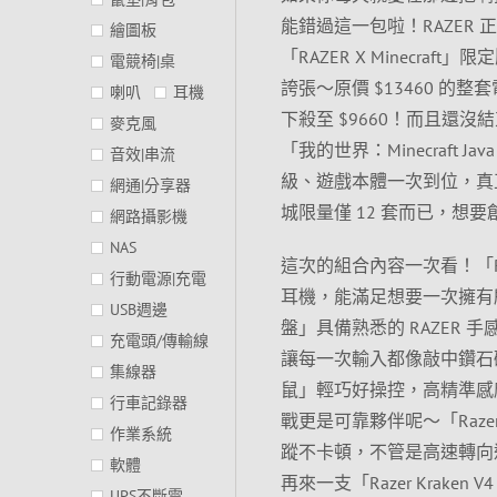
能錯過這一包啦！RAZER 
繪圖板
「RAZER X Minec
電競椅|桌
誇張～原價 $13460 
喇叭
耳機
下殺至 $9660！而且還
麥克風
「我的世界：Minecraft J
音效|串流
級、遊戲本體一次到位，真
網通|分享器
城限量僅 12 套而已，
網路攝影機
NAS
這次的組合內容一次看！「RA
行動電源|充電
耳機，能滿足想要一次擁有所有戰力的
USB週邊
盤」具備熟悉的 RAZER 手
充電頭/傳輸線
讓每一次輸入都像敲中鑽石礦一樣
集線器
鼠」輕巧好操控，高精準感
行車記錄器
戰更是可靠夥伴呢～「Razer 
作業系統
蹤不卡頓，不管是高速轉向
軟體
再來一支「Razer Krake
UPS不斷電