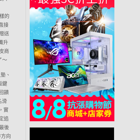
一樣的
直接
贈送
裝備升
皮商
了～
鼠墊、
定版鍵
脆回饋
名滑
，實
穩定追
最後
炸方向