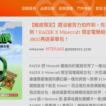
促銷首頁
品牌促銷
裝機直播
門市地圖
套裝
【蝦皮限定】還沒被苦力怕炸到，先
到！RAZER X Minecraft 限定電
3800再送豪華包！
NT$
9,660
NT$
13,460
@2026/01/13 ,12:00
RAZER 把 Mineraft 搬進你的電競世界了～
RAZER X Minecraft 限定版電競組合包！外
連優惠都像開到鑽石礦一樣的誇張～原價 $134
期間直接下殺至 $9660！而且現在來原價屋
指定組合包，廠商還要再加碼贈送我的世界：Mine
Java 版＋Bedrock 版 豪華收藏包實體卡一套(
$1088)！限量僅 12 套而已，錯過就真的只