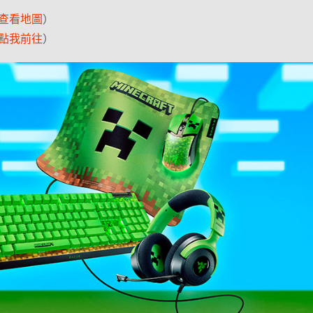
查看地圖
）
點我前往
）