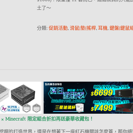
土了～
分類:
促銷活動
,
滑鼠|墊|搖桿
,
耳機
,
鍵盤|鍵鼠
× Minecraft 限定組合折扣再送豪華收藏包！
挖啊的打造世界，還是在想著下一座紅石機關該怎麼蓋，那你絕