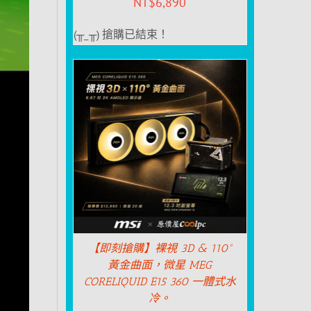
NT$
6,890
(╥_╥) 搶購已結束！
【即刻搶購】裸視 3D & 110°
黃金曲面，微星 MEG
CORELIQUID E15 360 一體式水
冷。