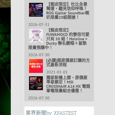
【蝦皮限定】杜比全景
聲援，聽見信仰呼喚！
ROG Gjallar Soundbar喇
叭限量20組開搶！
2026-07-31
【蝦皮限定】
FUWAMOCO 的雙倍可愛
只有 50 組！Hololive ×
Ducky 聯名鍵帽＋鼠墊
限量預購中！
2026-07-30
[必讀]跟原價屋訂購的方
式最新流程
2021-01-01
獨家新機上膛，原價屋
準星鎖定！MSI
CROSSHAIR A16 HX 電競
筆電限量組合優惠！
2026-07-30
業界新聞by XFASTEST