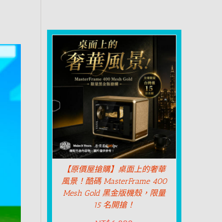
【原價屋搶購】桌面上的奢華
風景！酷碼 MasterFrame 400
Mesh Gold 黑金版機殼，限量
15 名開搶！