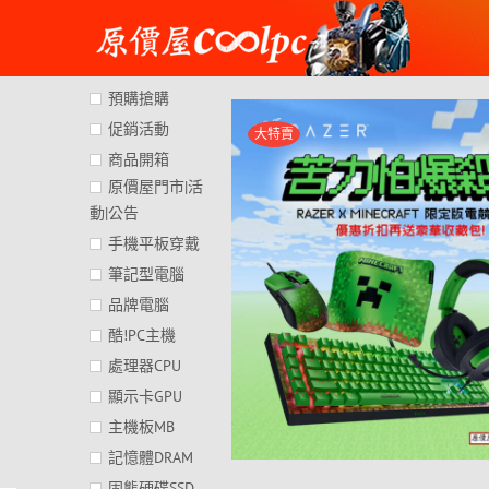
Skip
to
content
預購搶購
促銷活動
大特賣
商品開箱
原價屋門市|活
動|公告
手機平板穿戴
筆記型電腦
品牌電腦
酷!PC主機
處理器CPU
顯示卡GPU
主機板MB
記憶體DRAM
固態硬碟SSD