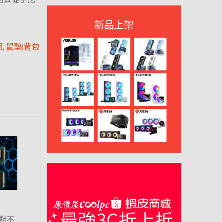
新品上架
組
,
鼠墊|背包
對不