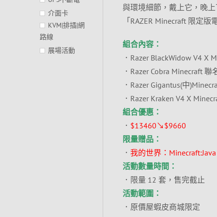
與環境細節，戴上它，晚上
介面卡
「RAZER Minecra
KVM|排插|網
路線
組合內容：
展場活動
．Razer BlackWidow V4 X
．Razer Cobra Minecraft
．Razer Gigantus(中)Mine
．Razer Kraken V4 X Min
組合優惠：
．
$13460↘$9660
限量贈品：
．
我的世界：Minecraft:Ja
活動數量時間：
．限量 12 套，售完截止
活動範圍：
．原價屋蝦皮商城限定