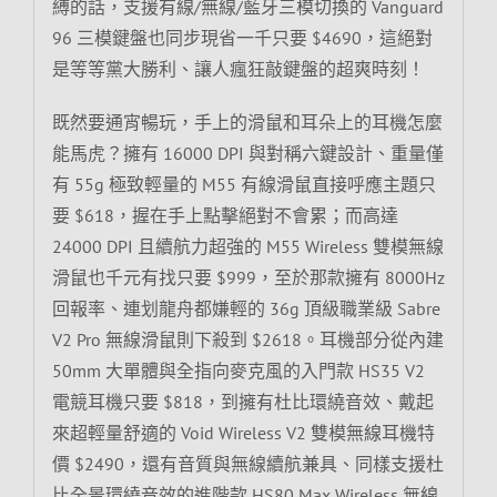
縛的話，支援有線/無線/藍牙三模切換的 Vanguard
96 三模鍵盤也同步現省一千只要 $4690，這絕對
是等等黨大勝利、讓人瘋狂敲鍵盤的超爽時刻！
既然要通宵暢玩，手上的滑鼠和耳朵上的耳機怎麼
能馬虎？擁有 16000 DPI 與對稱六鍵設計、重量僅
有 55g 極致輕量的 M55 有線滑鼠直接呼應主題只
要 $618，握在手上點擊絕對不會累；而高達
24000 DPI 且續航力超強的 M55 Wireless 雙模無線
滑鼠也千元有找只要 $999，至於那款擁有 8000Hz
回報率、連划龍舟都嫌輕的 36g 頂級職業級 Sabre
V2 Pro 無線滑鼠則下殺到 $2618。耳機部分從內建
50mm 大單體與全指向麥克風的入門款 HS35 V2
電競耳機只要 $818，到擁有杜比環繞音效、戴起
來超輕量舒適的 Void Wireless V2 雙模無線耳機特
價 $2490，還有音質與無線續航兼具、同樣支援杜
比全景環繞音效的進階款 HS80 Max Wireless 無線