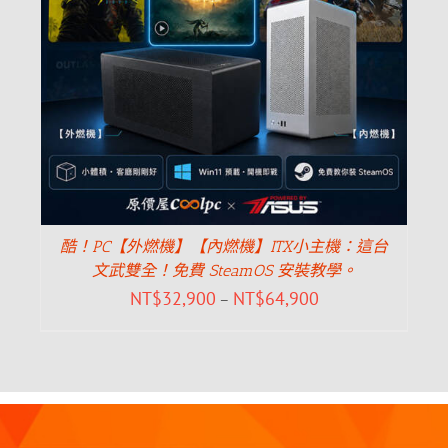
酷！PC【外燃機】【內燃機】ITX小主機：這台
文武雙全！免費 SteamOS 安裝教學。
NT$
32,900
NT$
64,900
–