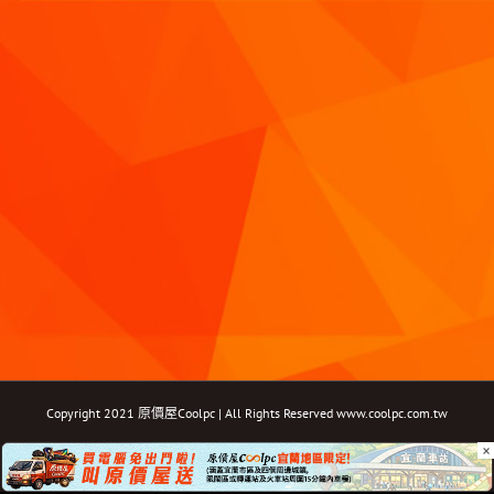
Copyright 2021 原價屋Coolpc | All Rights Reserved
www.coolpc.com.tw
×
Facebook
Instagram
YouTube
Twitter
Email: