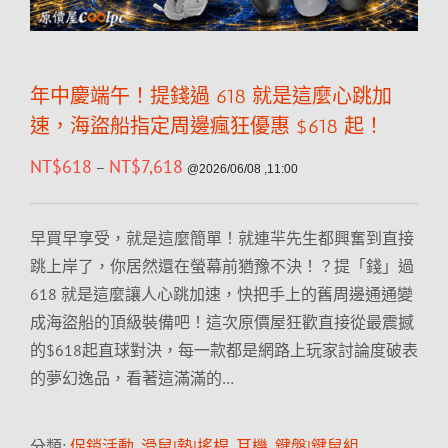
年中慶端午！提錢過 618 就是這麼心跳加
速，海盜船指定周邊瘋狂優惠 $618 起！
NT$
618
NT$
7,618
–
@2026/06/08 ,11:00
早買早享受，就是這麼簡單！就連羋先生都興奮到直接
跳上岸了，你居然還在螢幕前猶豫不決！？提「錢」過
618 就是這麼讓人心跳加速，快把手上的舊周邊通通變
成海盜船的頂級裝備吧！這次原價屋狂歡直接從最震撼
的$618起直球對決，每一款都是網路上玩家討論度破表
的夢幻逸品，看著這滿滿的…
分類:
促銷活動
,
滑鼠|墊|搖桿
,
耳機
,
鍵盤|鍵鼠組