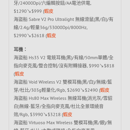
牙/24000Dpi/六編輯按鈕/AA電池供電,
$1290↘$999 (
蝦皮
海盜船 Sabre V2 Pro Ultralight 無線滑鼠(黑/白)/有
線/2.4g/輕量36g/33000Dpi/8000Hz,
$2990↘$2618 (
蝦皮
耳機：
海盜船 Hs35 V2 電競耳機(黑)/有線/50mm單體/全
指向麥克風/整合控制/沒有附轉接器, $990↘$818
(
蝦皮
海盜船 Void Wireless V2 雙模耳機(黑/白)/無線/藍
芽/杜比/303g輕量化/Rgb, $2690↘$2490 (
蝦皮
海盜船 Hs80 Max Wireless 無線耳機(消光灰/雪貂
白)無線-藍牙/全指向麥克風/杜比全景環繞音
效/Rgb, $3990↘$3218 (
蝦皮
海盜船 Virtuoso Max Wireless 雙模耳機(黑/銀)/無