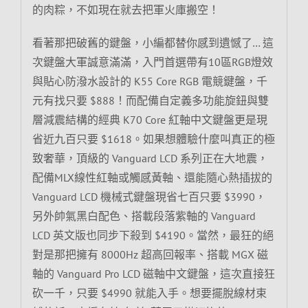
的肉粽，不如現在就去把軍火庫搬空！
看著那把破舊的鍵盤，小編都替你感到遺憾了… 這
次鍵盤大軍誠意滿滿，入門首選帶有10區RGB燈效
與貼心防潑水設計的 K55 Core RGB 電競鍵盤，千
元有找只要 $888！而配備自定義多功能旋鈕與雙
層減震結構的經典 K70 Core 紅軸中文鍵盤更是現
省近九百只要 $1618。如果想體驗什麼叫真正的極
致奢華，頂級的 Vanguard LCD 系列正在大地震，
配備MLX線性紅軸或觸感黃軸、還能隨心熱插拔的
Vanguard LCD 機械式鍵盤現省七百只要 $3990，
另外帥氣黑白配色、搭載段落紫軸的 Vanguard
LCD 英文版也同步下殺到 $4190。當然，最狂的絕
對是那把擁有 8000Hz 超高回報率、搭載 MGX 磁
軸的 Vanguard Pro LCD 磁軸中文鍵盤，這次直接狂
砍一千，只要 $4990 就能入手。想要擺脫線材束