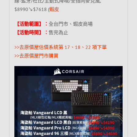
線-藍牙/杜比/主動式降噪/全指向麥克風,
$8990↘$7618 (
蝦皮
【活動範圍】：
全台門市、蝦皮商場
【活動時間】：
售完為止
>>去原價屋估價系統第 17、18、22 項下單
>>去原價屋門市購買