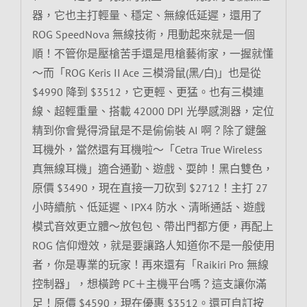
器，它也主打輕量、穩定、無線低延遲，還用了
ROG SpeedNova 無線技術，甩動起來就是一個
順！不管你是壓槍苦手還是甩槍藝術家，一握就懂
～而「ROG Keris II Ace 三模滑鼠(黑/白)」也是從
$4990 降到 $3512，它更輕、更猛。也有三模連
線、超輕重量、搭載 42000 DPI 光學感測器，定位
精到你會覺得滑鼠是不是偷偷裝 AI 啊？除了鍵盤
耳機外，當然還有耳機啦～「Cetra True Wireless
真無線耳機」適合通勤、遊戲、耍帥！黑白雙色，
原價 $3490，現在直接一刀砍到 $2712！主打 27
小時續航、低延遲、IPX4 防水、清晰通話、遊戲
模式音效更立體～放包包、帶出門都方便，再配上
ROG 信仰燈效，就是要讓路人知道你不是一般使用
者，你是專業的玩家！再來還有「Raikiri Pro 無線
控制器」，想橫跨 PC＋主機平台嗎？這支讓你滿
足！原價 $4590，現在優惠 $3512。還可自訂按