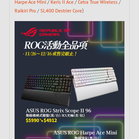
Harpe Ace Mini
/
Keris II Ace
/
Cetra True Wireless
/
Raikiri Pro
/
SL400 Destrier Core
）