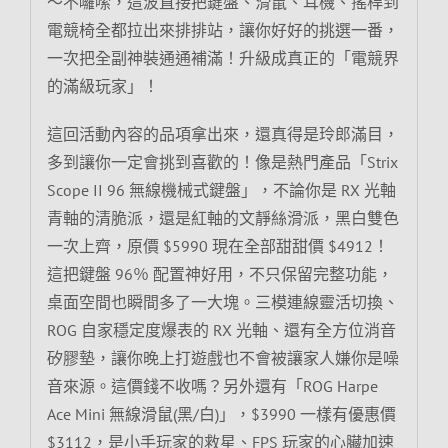
～不囉嗦，這波直接把鍵盤、滑鼠、耳機、搖桿到
電競椅全都拉出來排排站，讓你好好的挑選一番，
一次把全副神裝通通補滿！升級成真正的「電競界
的滿級玩家」！
這回活動內容的品項拿出來，還真得是玲郎滿目，
多到讓你一定會挑到喜歡的！像是熱門產品「Strix
Scope II 96 無線機械式鍵盤」，不論你是 RX 光軸
青軸的清脆派，還是紅軸的文靜絲滑派，黑白雙色
一次上齊，原價 $5990 現在全部甜甜價 $4912！
這把鍵盤 96％ 配置神好用，不只保留完整功能，
桌面空間也瞬間多了一大塊。三模連線靈活切換、
ROG 自家穩定度爆表的 RX 光軸、還有全方位消音
矽膠墊，讓你晚上打遊戲也不會被讓家人嫌你是噪
音來源。這價錢不收嗎？另外還有「ROG Harpe
Ace Mini 無線滑鼠(黑/白)」，$3990 一樣有優惠價
$3112，是小手玩家的救星、FPS 玩家的心臟加速