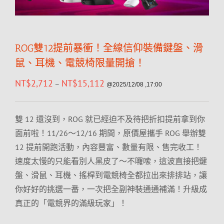
ROG雙12提前暴衝！全線信仰裝備鍵盤、滑
鼠、耳機、電競椅限量開搶！
NT$
2,712
NT$
15,112
–
@2025/12/08 ,17:00
雙 12 還沒到，ROG 就已經迫不及待把折扣提前拿到你
面前啦！11/26～12/16 期間，原價屋攜手 ROG 舉辦雙
12 提前開跑活動，內容豐富、數量有限、售完收工！
速度太慢的只能看別人黑皮了～不囉嗦，這波直接把鍵
盤、滑鼠、耳機、搖桿到電競椅全都拉出來排排站，讓
你好好的挑選一番，一次把全副神裝通通補滿！升級成
真正的「電競界的滿級玩家」！