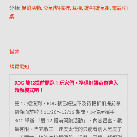
分類:
促銷活動
,
滑鼠|墊|搖桿
,
耳機
,
鍵盤|鍵鼠組
,
電競椅|
桌
描述
購買需知
ROG 雙12提前開跑！玩家們，準備好讓荷包進入
超頻模式吧！
雙 12 還沒到，ROG 就已經迫不及待把折扣提前拿
到你面前啦！11/26～12/16 期間，原價屋攜手
ROG 舉辦 「雙 12 提前開跑活動」，內容豐富、數
量有限、售完收工！速度太慢的只能看別人黑皮了