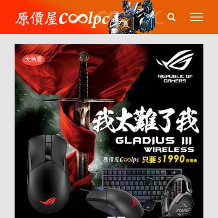
Skip
to
content
大特賣