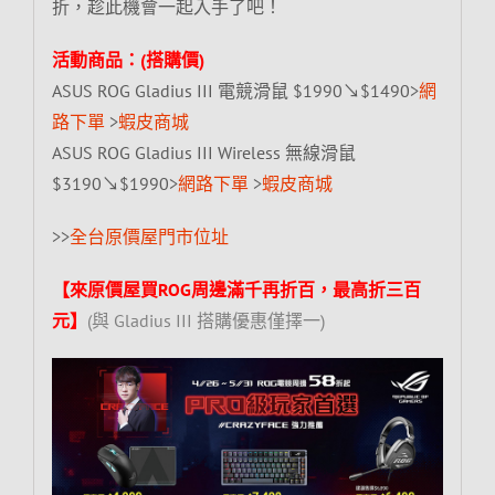
折，趁此機會一起入手了吧！
活動商品：(搭購價)
ASUS ROG Gladius III 電競滑鼠 $1990↘$1490>
網
路下單
>
蝦皮商城
ASUS ROG Gladius III Wireless 無線滑鼠
$3190↘$1990>
網路下單
>
蝦皮商城
>>
全台原價屋門市位址
【來原價屋買ROG周邊滿千再折百，最高折三百
元】
(與 Gladius III 搭購優惠僅擇一)