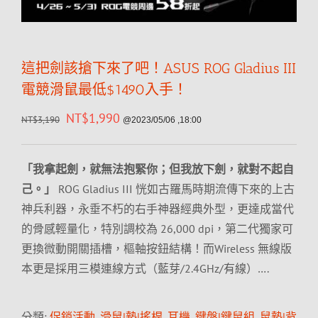
這把劍該搶下來了吧！ASUS ROG Gladius III
電競滑鼠最低$1490入手！
NT$
1,990
NT$
3,190
@2023/05/06 ,18:00
「我拿起劍，就無法抱緊你；但我放下劍，就對不起自
己。」
ROG Gladius III 恍如古羅馬時期流傳下來的上古
神兵利器，永垂不朽的右手神器經典外型，更達成當代
的骨感輕量化，特別調校為 26,000 dpi，第二代獨家可
更換微動開關插槽，樞軸按鈕結構！而Wireless 無線版
本更是採用三模連線方式（藍芽/2.4GHz/有線）….
分類:
促銷活動
,
滑鼠|墊|搖桿
,
耳機
,
鍵盤|鍵鼠組
,
鼠墊|背