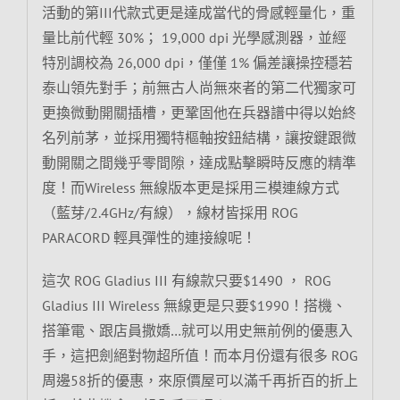
活動的第III代款式更是達成當代的骨感輕量化，重
量比前代輕 30%； 19,000 dpi 光學感測器，並經
特別調校為 26,000 dpi，僅僅 1% 偏差讓操控穩若
泰山領先對手；前無古人尚無來者的第二代獨家可
更換微動開關插槽，更鞏固他在兵器譜中得以始終
名列前茅，並採用獨特樞軸按鈕結構，讓按鍵跟微
動開關之間幾乎零間隙，達成點擊瞬時反應的精準
度！而Wireless 無線版本更是採用三模連線方式
（藍芽/2.4GHz/有線），線材皆採用 ROG
PARACORD 輕具彈性的連接線呢！
這次 ROG Gladius III 有線款只要$1490 ， ROG
Gladius III Wireless 無線更是只要$1990！搭機、
搭筆電、跟店員撒嬌…就可以用史無前例的優惠入
手，這把劍絕對物超所值！而本月份還有很多 ROG
周邊58折的優惠，來原價屋可以滿千再折百的折上