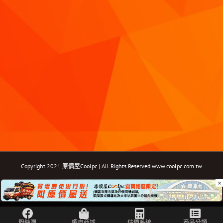
Copyright 2021 原價屋Coolpc | All Rights Reserved
www.coolpc.com.tw
×
Facebook
Instagram
YouTube
Twitter
Email: