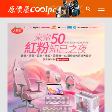
Skip
to
content
大特賣