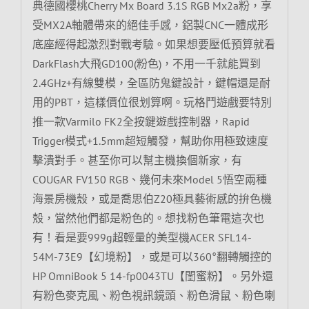
典德國櫻桃Cherry Mx Board 3.1S RGB Mx2a粉，享
受MX2A軸體帶來的絕佳手感，鋁製CNC一體成形
底座經得起激烈對戰考驗。如果想要壓低預算就看
DarkFlash大飛GD100(粉色)，不用一千就能買到
2.4GHz+有線雙模，全區防鬼鍵設計，鍵帽還是耐
用的PBT，這樣價位很划算啊。玩格鬥遊戲要特別
推一款Varmilo FK2全按鍵遊戲控制器，Rapid
Trigger模式+1.5mm超短觸發，幫助你用極致速度
擊潰對手。甚至你可以幫主機換個新家，有
COUGAR FV150 RGB、幾何未來Model 5悟空兩種
海景房機殼，或是喬思伯Z20極具藝術感的拚色機
殼，當然他們都是粉色的。想找粉色筆電這次也
有！看是要999g超輕量的美型機ACER SFL14-
54M-73E9【幻境粉】，或是可以360°翻轉觸控的
HP OmniBook 5 14-fp0043TU【閨蜜粉】。另外還
有粉色麥克風、粉色視訊鏡頭、粉色滑鼠、粉色喇