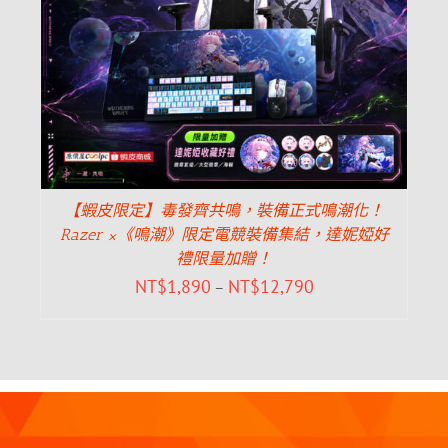
【蝦皮限定】毒發齊共鳴，裝備正式鳴潮化！
Razer ×《鳴潮》限定電競裝備集結，達妮婭好
禮限量加贈！
NT$
1,890
NT$
12,790
–