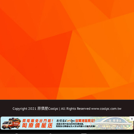
Copyright 2021 原價屋Coolpc | All Rights Reserved
www.coolpc.com.tw
×
Facebook
Instagram
YouTube
Twitter
Email: