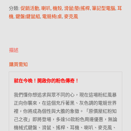
分類:
促銷活動
,
喇叭
,
機殼
,
滑鼠|墊|搖桿
,
筆記型電腦
,
耳
機
,
鍵盤|鍵鼠組
,
電競椅|桌
,
麥克風
描述
購買需知
就在今晚！開啟你的粉色傳奇！
我們懂你想追求與眾不同的心，現在這場粉紅風暴
正向你襲來，在這個充斥著黑、灰色調的電競世界
裡，你將成為個性與大膽的象徵。「原價屋紅粉知
己之夜」即將登場，多達50款粉色周邊優惠，無論
機械式鍵盤、滑鼠、搖桿、耳機、喇叭、麥克風、