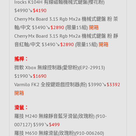
Irocks K104H 有線磁軸機械式鍵盤(櫻花粉)
$4990↘
$4190
Cherry Mx Board 3.1S Rgb Mx2a 機械式鍵盤 粉 茶
軸/中文 $3490↘
$2890
(限量15組)
開箱
Cherry Mx Board 3.1S Rgb Mx2a 機械式鍵盤 粉 靜
音紅軸/中文 $3490↘
$2890
(限量15組)
開箱
搖桿：
微軟 Xbox 無線控制器(愛戀粉)(EP2-29913)
$1990↘
$1690
Varmilo FK2 全按鍵遊戲控制器(粉) $3990↘
$3392
開箱
滑鼠：
羅技 M240 無線靜音藍牙滑鼠(玫瑰粉) (910-
007127) $599↘
$499
羅技 M650 無線滑鼠(玫瑰粉)(910-006260)