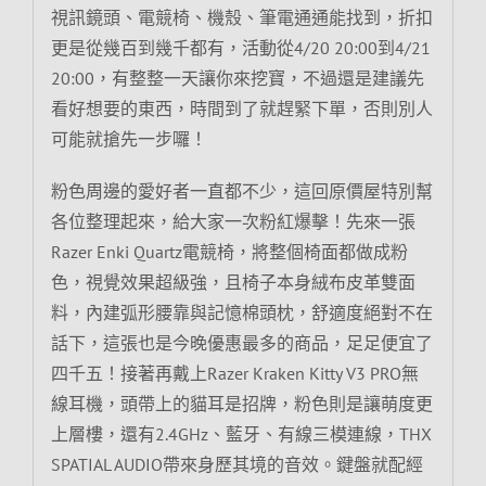
視訊鏡頭、電競椅、機殼、筆電通通能找到，折扣
更是從幾百到幾千都有，活動從4/20 20:00到4/21
20:00，有整整一天讓你來挖寶，不過還是建議先
看好想要的東西，時間到了就趕緊下單，否則別人
可能就搶先一步囉！
粉色周邊的愛好者一直都不少，這回原價屋特別幫
各位整理起來，給大家一次粉紅爆擊！先來一張
Razer Enki Quartz電競椅，將整個椅面都做成粉
色，視覺效果超級強，且椅子本身絨布皮革雙面
料，內建弧形腰靠與記憶棉頭枕，舒適度絕對不在
話下，這張也是今晚優惠最多的商品，足足便宜了
四千五！接著再戴上Razer Kraken Kitty V3 PRO無
線耳機，頭帶上的貓耳是招牌，粉色則是讓萌度更
上層樓，還有2.4GHz、藍牙、有線三模連線，THX
SPATIAL AUDIO帶來身歷其境的音效。鍵盤就配經