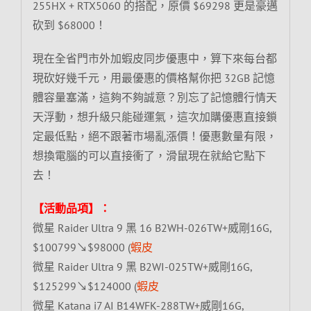
255HX + RTX5060 的搭配，原價 $69298 更是豪邁
砍到 $68000！
現在全省門市外加蝦皮同步優惠中，算下來每台都
現砍好幾千元，用最優惠的價格幫你把 32GB 記憶
體容量塞滿，這夠不夠誠意？別忘了記憶體行情天
天浮動，想升級只能碰運氣，這次加購優惠直接鎖
定最低點，絕不跟著市場亂漲價！優惠數量有限，
想換電腦的可以直接衝了，滑鼠現在就給它點下
去！
【活動品項】：
微星 Raider Ultra 9 黑 16 B2WH-026TW+威剛16G,
$100799↘$98000 (
蝦皮
微星 Raider Ultra 9 黑 B2WI-025TW+威剛16G,
$125299↘$124000 (
蝦皮
微星 Katana i7 AI B14WFK-288TW+威剛16G,