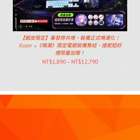
【蝦皮限定】毒發齊共鳴，裝備正式鳴潮化！
Razer ×《鳴潮》限定電競裝備集結，達妮婭好
禮限量加贈！
NT$
1,890
NT$
12,790
–