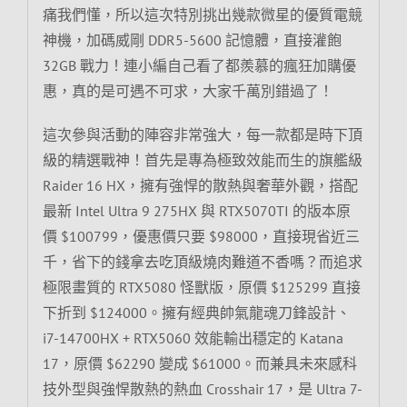
痛我們懂，所以這次特別挑出幾款微星的優質電競
神機，加碼威剛 DDR5-5600 記憶體，直接灌飽
32GB 戰力！連小編自己看了都羨慕的瘋狂加購優
惠，真的是可遇不可求，大家千萬別錯過了！
這次參與活動的陣容非常強大，每一款都是時下頂
級的精選戰神！首先是專為極致效能而生的旗艦級
Raider 16 HX，擁有強悍的散熱與奢華外觀，搭配
最新 Intel Ultra 9 275HX 與 RTX5070TI 的版本原
價 $100799，優惠價只要 $98000，直接現省近三
千，省下的錢拿去吃頂級燒肉難道不香嗎？而追求
極限畫質的 RTX5080 怪獸版，原價 $125299 直接
下折到 $124000。擁有經典帥氣龍魂刀鋒設計、
i7-14700HX + RTX5060 效能輸出穩定的 Katana
17，原價 $62290 變成 $61000。而兼具未來感科
技外型與強悍散熱的熱血 Crosshair 17，是 Ultra 7-