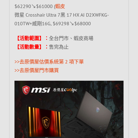
$62290↘$61000 (
蝦皮
微星 Crosshair Ultra 7黑 17 HX AI D2XWFKG-
010TW+威剛16G, $69298↘$68000
【活動範圍】：
全台門市、蝦皮商場
【活動數量】：
售完為止
>>去原價屋估價系統第 2 項下單
>>去原價屋門市購買