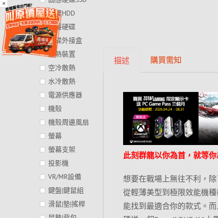
×
硬碟HDD
外接硬碟
硬碟外接盒
散熱裝置
購買需知
描述
空冷散熱
水冷散熱
電源供應器
機殼
機殼周邊風扇
螢幕
螢幕支架
此刻群龍以你為首，就等你
投影機
VR/MR設備
想要在戰場上無往不利，除
鍵盤|鍵鼠組
從輕薄美型到極限效能機種
滑鼠|墊|搖桿
能找到最適合你的款式。而
鼠墊|背包