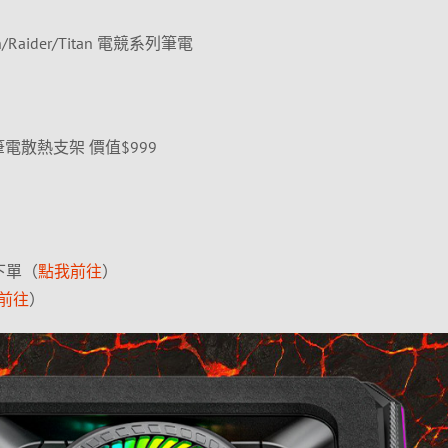
alth/Raider/Titan 電競系列筆電
GB筆電散熱支架 價值$999
下單（
點我前往
）
前往
）