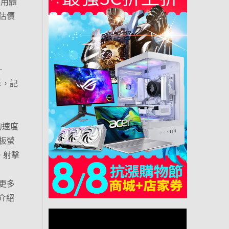
使用體
估價
-
示卡，記
致的速度
面板螢
得。射擊
更多
介紹