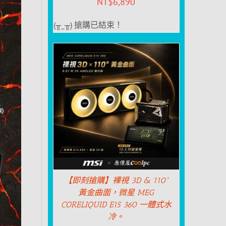
NT$
6,890
(╥_╥) 搶購已結束！
【即刻搶購】裸視 3D & 110°
黃金曲面，微星 MEG
CORELIQUID E15 360 一體式水
冷。