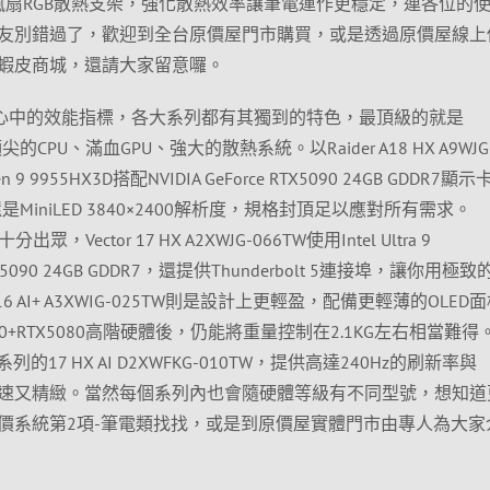
-K6大風扇RGB散熱支架，強化散熱效率讓筆電運作更穩定，連各位的
友別錯過了，歡迎到全台原價屋門市購買，或是透過原價屋線上
蝦皮商城，還請大家留意囉。
家心中的效能指標，各大系列都有其獨到的特色，最頂級的就是
頂尖的CPU、滿血GPU、強大的散熱系統。以Raider A18 HX A9WJG
9 9955HX3D搭配NVIDIA GeForce RTX5090 24GB GDDR7顯
MiniLED 3840×2400解析度，規格封頂足以應對所有需求。
分出眾，Vector 17 HX A2XWJG-066TW使用Intel Ultra 9
e RTX5090 24GB GDDR7，還提供Thunderbolt 5連接埠，讓你用極
A16 AI+ A3XWIG-025TW則是設計上更輕盈，配備更輕薄的OLED
HX370+RTX5080高階硬體後，仍能將重量控制在2.1KG左右相當難
系列的17 HX AI D2XWFKG-010TW，提供高達240Hz的刷新率與
畫面快速又精緻。當然每個系列內也會隨硬體等級有不同型號，想知道
價系統第2項-筆電類找找，或是到原價屋實體門市由專人為大家