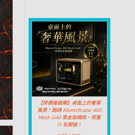
【原價屋搶購】桌面上的奢華
風景！酷碼 MasterFrame 400
Mesh Gold 黑金版機殼，限量
15 名開搶！