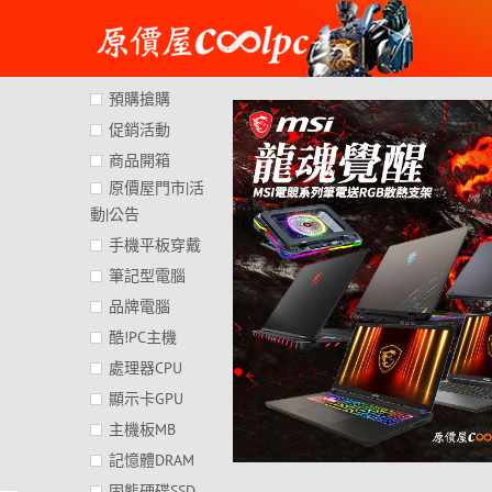
Skip
to
content
預購搶購
促銷活動
商品開箱
原價屋門市|活
動|公告
手機平板穿戴
筆記型電腦
品牌電腦
酷!PC主機
處理器CPU
顯示卡GPU
主機板MB
記憶體DRAM
固態硬碟SSD