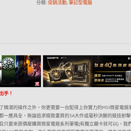
分類:
促銷活動
,
筆記型電腦
出手！
了精湛的操作之外，你更需要一台配得上你實力的MSI微星電競
都一應具全，無論追求極致畫質的3A大作或毫秒決勝的競技射擊
且只要來原價屋購買微星電競系列筆電(有獨立顯卡就可以)，我