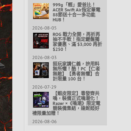
999g「輕」愛爸比！
ACER Swift Air指定筆電
88節送十合一多功能
HUB！
2026-08-05
ROG 戰力全開，再折再
抽不手軟！指定鍵盤獨
家優惠、滿 $3,000 再折
$250！
2026-08-03
挺玩家講仁義，拚用料
無所懼！酷！PC【仁者
無敵】【勇者無懼】合
計限量 100 台！
2026-07-29
【蝦皮限定】毒發齊共
鳴，裝備正式鳴潮化！
Razer ×《鳴潮》限定電
競裝備集結，達妮婭好
禮限量加贈！
2026-08-06