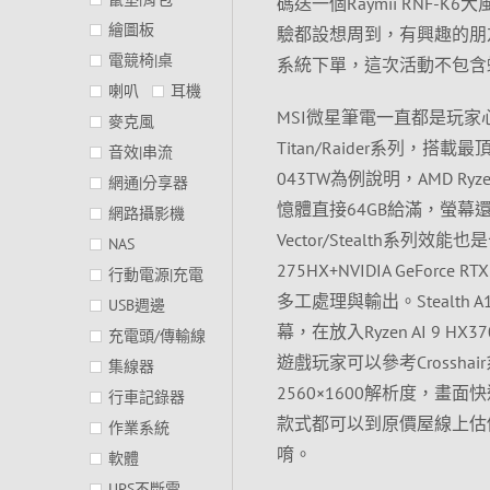
碼送一個Raymii RNF
繪圖板
驗都設想周到，有興趣的朋
電競椅|桌
系統下單，這次活動不包含
喇叭
耳機
MSI微星筆電一直都是玩
麥克風
Titan/Raider系列，搭載最
音效|串流
043TW為例說明，AMD Ryzen 
網通|分享器
憶體直接64GB給滿，螢幕還是
網路攝影機
Vector/Stealth系列效能也是十
NAS
275HX+NVIDIA GeForc
行動電源|充電
多工處理與輸出。Stealth 
USB週邊
幕，在放入Ryzen AI 9 
充電頭/傳輸線
遊戲玩家可以參考Crosshair
集線器
2560×1600解析度，
行車記錄器
款式都可以到原價屋線上估
作業系統
唷。
軟體
UPS不斷電