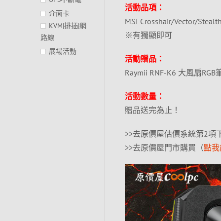
活動品項：
介面卡
MSI Crosshair/Vector/Ste
KVM|排插|網
※有獨顯即可
路線
展場活動
活動贈品：
Raymii RNF-K6 大風扇R
活動數量：
贈品送完為止！
>>去原價屋估價系統第2項
>>去原價屋門市購買（
點我