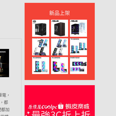
新品上架
筆電，
，都
們都加