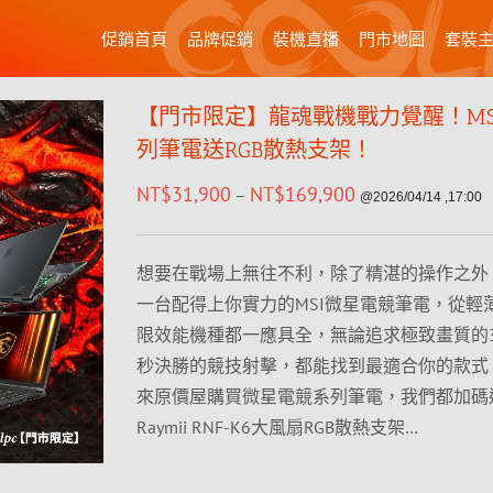
促銷首頁
品牌促銷
裝機直播
門市地圖
套裝
【門市限定】龍魂戰機戰力覺醒！MS
列筆電送RGB散熱支架！
NT$
31,900
NT$
169,900
–
@2026/04/14 ,17:00
想要在戰場上無往不利，除了精湛的操作之外
一台配得上你實力的MSI微星電競筆電，從輕
限效能機種都一應具全，無論追求極致畫質的
秒決勝的競技射擊，都能找到最適合你的款式
來原價屋購買微星電競系列筆電，我們都加碼
Raymii RNF-K6大風扇RGB散熱支架…