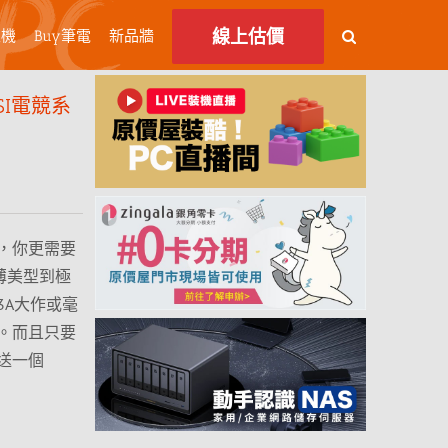
線上估價
主機
Buy筆電
新品牆
I電競系
，你更需要
薄美型到極
3A大作或毫
。而且只要
送一個