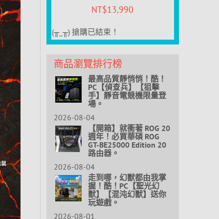
NT$
13,990
(╥_╥) 搶購已結束！
商品瀏覽排行榜
最高品質靜悄悄！酷！
PC【偵查兵】【狙擊
手】靜音電競機限量登
場。
2026-08-04
【開箱】就衝著 ROG 20
週年！必買華碩 ROG
GT-BE25000 Edition 20
路由器。
2026-08-04
走到哪，幻獸都由我掌
握！酷！PC【聖光幻
獸】【混沌幻獸】送你
玩遊戲。
2026-08-01