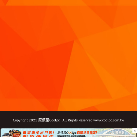
Copyright 2021 原價屋Coolpc | All Rights Reserved
www.coolpc.com.tw
×
Facebook
Instagram
YouTube
Twitter
Email: