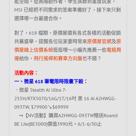
能空間。從高階創作者、學生族群到重度玩家，
MSI 已經把不同需求的答案準備好了，接下來只剩
選擇哪一台最適合你。
對了，618 檔期，原價屋還有各式各樣的活動促銷
共襄盛舉，提醒各位玩家要時常來
原價屋官網
及
原
價屋線上估價系統
逛逛嘿～小編先推薦一些
電競周
邊
給你，
飛行搖桿和賽車方向盤
也不錯？
活動內容：
一、微星 618 筆電限時限量下殺：
．微星 Stealth AI Ultra 7-
255H/RTX5070/16G/1T/16吋 黑 16 AI A2HWGG-
093TW, $79900↘$69999
↪【NV活動】購買A2HWGG-093TW贈送Roamii
BE Lite(BE5000)價值3990元。6/1-6/30止