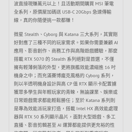
波直接現賺萬元以上！且活動期間購買 MSI 筆電
全系列，原價屋加碼送 USB-C 20Gbps 急速傳輸
線，真的你隨便挑一款都賺！
微星 Stealth、Cyborg 與 Katana 三大系列，其實剛
好對應了三種不同的玩家需求。如果你需要兼顧 AI
應用、影音創作、商務工作與高階遊戲體驗，那麼
搭載 RTX 5070 的 Stealth 系列絕對是首選，不僅
擁有輕薄俐落的外型，更將旗艦效能濃縮進 16 吋
機身之中；而充滿賽博龐克風格的 Cyborg 系列，
則以半透明機身設計與高 CP 值 RTX 顯示卡配置擄
獲眾多學生與年輕玩家的青睞，無論課業、娛樂或
日常遊戲需求都能輕鬆勝任；至於 Katana 系列則
是專為效能派玩家打造，搭載 Intel HX 高效能處理
器與 RTX 50 系列顯示晶片，面對大型遊戲、多工
直播、影音剪輯甚至 AI 運算都能提供更充裕的性