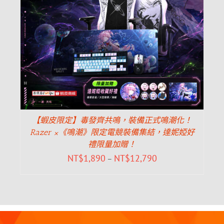
【蝦皮限定】毒發齊共鳴，裝備正式鳴潮化！
Razer ×《鳴潮》限定電競裝備集結，達妮婭好
禮限量加贈！
NT$
1,890
NT$
12,790
–