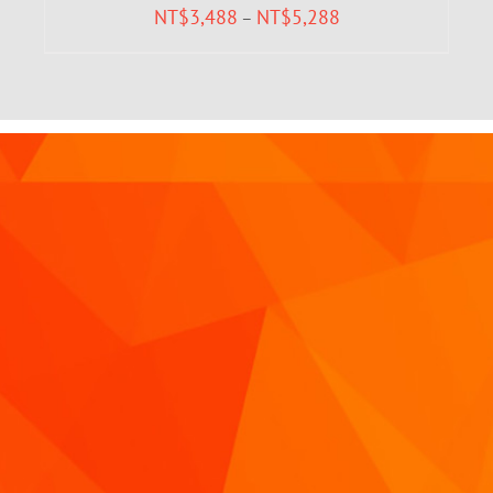
NT$
3,488
NT$
5,288
–