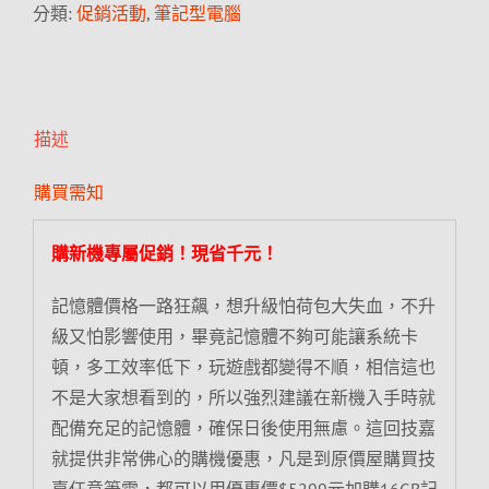
分類:
促銷活動
,
筆記型電腦
描述
購買需知
購新機專屬促銷！現省千元！
記憶體價格一路狂飆，想升級怕荷包大失血，不升
級又怕影響使用，畢竟記憶體不夠可能讓系統卡
頓，多工效率低下，玩遊戲都變得不順，相信這也
不是大家想看到的，所以強烈建議在新機入手時就
配備充足的記憶體，確保日後使用無慮。這回技嘉
就提供非常佛心的購機優惠，凡是到原價屋購買技
嘉任意筆電，都可以用優惠價$5299元加購16GB記