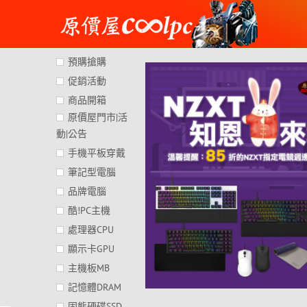
Skip
to
content
預購搶購
促銷活動
商品開箱
原價屋門市|活
動|公告
手機平板穿戴
筆記型電腦
品牌電腦
酷!PC主機
處理器CPU
顯示卡GPU
主機板MB
記憶體DRAM
固態硬碟SSD