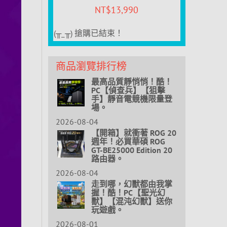
NT$
13,990
(╥_╥) 搶購已結束！
商品瀏覽排行榜
最高品質靜悄悄！酷！
PC【偵查兵】【狙擊
手】靜音電競機限量登
場。
2026-08-04
【開箱】就衝著 ROG 20
週年！必買華碩 ROG
GT-BE25000 Edition 20
路由器。
2026-08-04
走到哪，幻獸都由我掌
握！酷！PC【聖光幻
獸】【混沌幻獸】送你
玩遊戲。
2026-08-01