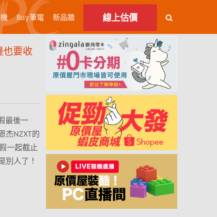
線上估價
主機
Buy筆電
新品牆
邊也要收
假最後一
杰NZXT的
連假一起截止
是別人了！
包