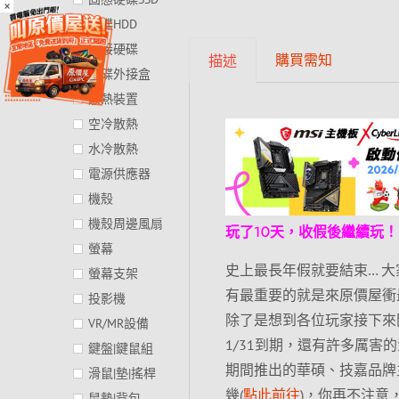
×
硬碟HDD
外接硬碟
購買需知
描述
硬碟外接盒
散熱裝置
空冷散熱
水冷散熱
電源供應器
機殼
機殼周邊風扇
玩了10天，收假後繼續玩！
螢幕
史上最長年假就要結束… 
螢幕支架
有最重要的就是來原價屋衝
投影機
除了是想到各位玩家接下來
VR/MR設備
1/31到期，還有許多厲
鍵盤|鍵鼠組
期間推出的華碩、技嘉品牌
滑鼠|墊|搖桿
幾(
點此前往
)，你再不注意
鼠墊|背包