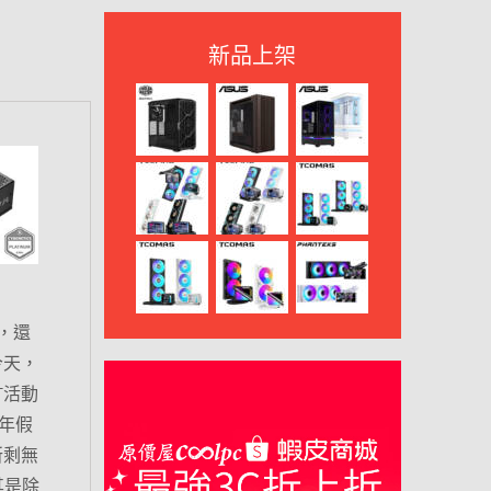
新品上架
，還
今天，
T活動
年假
所剩無
其是除