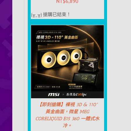
NT$
6,890
(╥_╥) 搶購已結束！
【即刻搶購】裸視 3D & 110°
黃金曲面，微星 MEG
CORELIQUID E15 360 一體式水
冷。