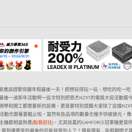
大家應該趕緊保握年假最後一天！把想玩得玩一玩、想吃的吃一吃
最後一波新年活動啊～這次特別把恩杰NZXT的電競大促活動擺
開學和開工都需要新的設備，更是要特別提醒大家除了這檔NZX
害的活動也跟著要截止啦，當然有些品項的數量也幾乎快被搶光，像
主機都相當熱賣(
點我前往
)，尤其技嘉的GAMFORCE冠軍機更是
，買到優惠笑的最後的可能就是別人了！還有還有… 年假期間尤