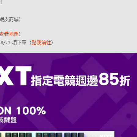
！
蝦皮商城）
查看地圖
）
8/22 項下單（
點我前往
）