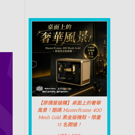
【原價屋搶購】桌面上的奢華
風景！酷碼 MasterFrame 400
Mesh Gold 黑金版機殼，限量
15 名開搶！