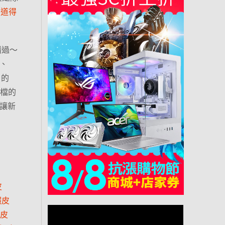
知道得
錯過～
%、
 的
這檔的
讓新
皮
蝦皮
皮