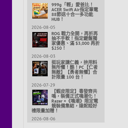
999g「輕」愛爸比！
ACER Swift Air指定筆電
88節送十合一多功能
HUB！
2026-08-05
ROG 戰力全開，再折再
抽不手軟！指定鍵盤獨
家優惠、滿 $3,000 再折
$250！
2026-08-03
挺玩家講仁義，拚用料
無所懼！酷！PC【仁者
無敵】【勇者無懼】合
計限量 100 台！
2026-07-29
【蝦皮限定】毒發齊共
鳴，裝備正式鳴潮化！
Razer ×《鳴潮》限定電
競裝備集結，達妮婭好
禮限量加贈！
2026-08-06