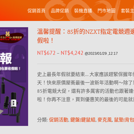
促銷首頁
品牌促銷
裝機直播
門市地圖
套裝
溫馨提醒：85折的NZXT指定電競週
假啦！
NT$
672
NT$
4,242
–
@2023/01/29 ,12:17
史上最長年假就要結束… 大家應該趕緊保握年
天！快來原價屋衝最後一波新年活動啊～除了恩
85折電競大促，還有許多厲害的活動也跟著
啦！你再不注意，買到優惠笑的最後的可能就
分類:
促銷活動
,
鍵盤|鍵鼠組
,
麥克風
,
鼠墊|背