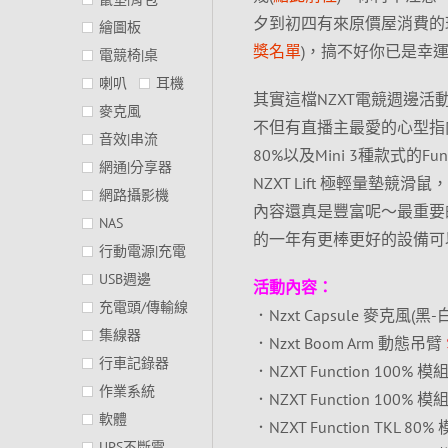
夕到初四有來原價屋消費的
繪圖板
獎名單
)，搞不好你已是幸
電競椅|桌
喇叭
耳機
其實這檔NZXT電競週邊
麥克風
不但有直播主最愛的心型指向降噪麥克
音效|串流
80%以及Mini 3種款式的Fu
網通|分享器
NZXT Lift 極輕量
網路攝影機
內容還真是豐富呢～最重要
NAS
的一年有更棒更好的設備可
行動電源|充電
USB週邊
活動內容：
充電頭/傳輸線
．Nzxt Capsule 麥克風(黑-
集線器
．Nzxt Boom Arm 動態吊臂
行車記錄器
．NZXT Function 100%
作業系統
．NZXT Function 100%
軟體
．NZXT Function TKL 
UPS不斷電