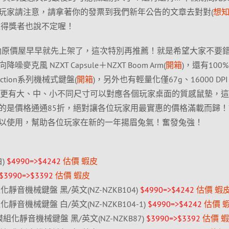
玩家請注意，請拿著你的發票到我們新年公告的文章去對對(
想
運得獎者也說不定喔！
活動原價屋早早就先上架了，這次特別再推薦！就是希望大家不要
風 NZXT Capsule＋NZXT Boom Arm(
開箱
)，還有100
nction系列機械式鍵盤(
開箱
)，另外也有輕量化僅67g、16000 DPI
墊競滑鼠，更有大、中、小不同尺寸可以對應各個玩家桌面的質感鼠墊，
的是價格通通85折，絕對讓各位玩家用最實惠的價格滿載而歸！
以使用，幫助各位玩家在新的一年揚眉兔氣！奮發兔強！
白)
$4990=>$4242
估價
蝦皮
$3990=>$3392
估價
蝦皮
 模組化靜音機械鍵盤 黑/英文(NZ-NZKB104)
$4990=>$4242
估價
蝦
 模組化靜音機械鍵盤 白/英文(NZ-NZKB104-1)
$4990=>$4242
估價
80% 模組化靜音機械鍵盤 黑/英文(NZ-NZKB87)
$3990=>$3392
估價
蝦