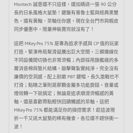
Montech 誠意還不只這樣，還加碼送一張 90 公分
長的日系風格大鼠墊！鍵盤有普魯士藍與經典黑雙
色，還有黃軸、茶軸任你選，現在全台門市與蝦皮
同步優惠中，限量神裝賣完就沒有了！
這把 MKey Pro 75% 是專為追求手感與 CP 值的玩家
打造，緊湊佈局幫滑鼠騰出巨大空間，三模連線在
不同設備間切換也非常流暢；內部採用旗艦級的多
層消音棉與墊片結構，敲擊聲紮實純淨，完全沒有
廉價的空洞感，配上耐磨 PBT 鍵帽，長久激戰也不
打滑；點睛之筆則是那顆金屬多功能旋鈕，音量或
燈效轉一下就搞定；無論是追求順滑流暢感的黃
軸，還是喜歡帶點輕快回饋觸感的茶軸，這把
MKey Pro 75% 都能滿足你的操控需求！趁這波現
折一千又送大鼠墊的稀有機會，各位還不趕快衝一
波！