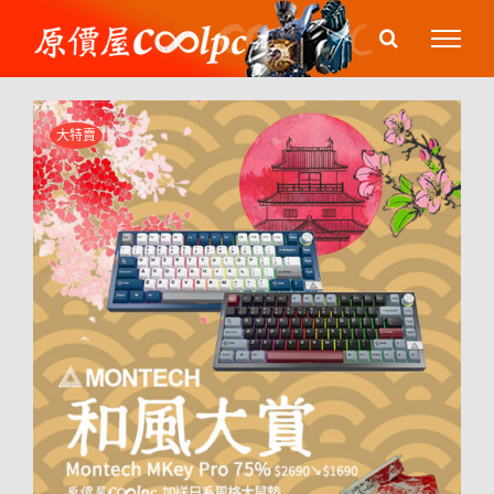
Skip
to
content
大特賣