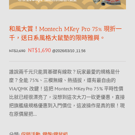
和風大賞！Montech MKey Pro 75% 現折一
千，送日系風格大鼠墊的限時雅興。
NT$
1,690
NT$
2,690
@2026/03/10 ,11:56
誰說兩千元只能買基礎有線款？玩家最愛的規格是什
麼？全能 75%、三模無線、熱插拔，還有最自由的
VIA/QMK 改鍵！這把 Montech MKey Pro 75% 平時性價
比就已經很漂亮了，沒想到這次大刀一砍更優惠，直接
把旗艦級規格優惠到入門價位，這波操作是真的狠！現
在原價屋把…
分類:
促銷活動
,
鍵盤|鍵鼠組