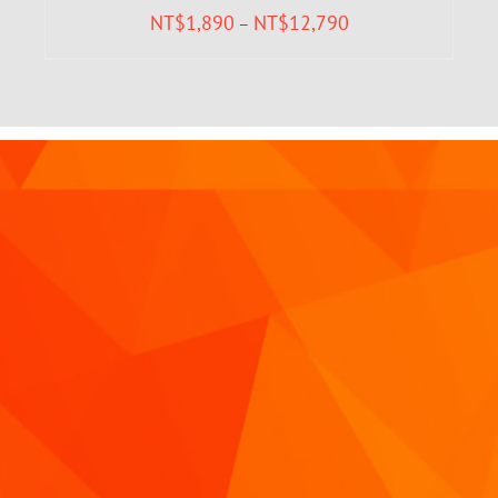
NT$
1,890
NT$
12,790
–