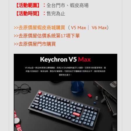
【活動範圍】：
全台門市、蝦皮商場
【活動時間】：
售完為止
>>去原價屋蝦皮商城購買
（
V5 Max
｜
V6 Max
）
>>去原價屋估價系統第17項下單
>>去原價屋門市購買