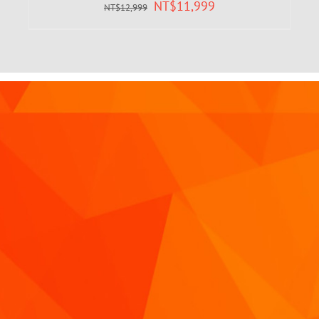
NT$
11,999
NT$
12,999