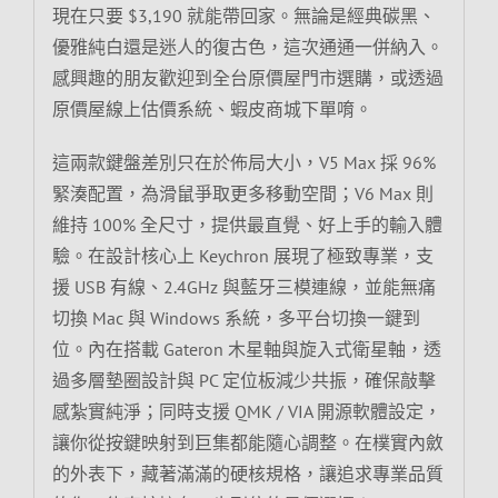
現在只要 $3,190 就能帶回家。無論是經典碳黑、
優雅純白還是迷人的復古色，這次通通一併納入。
感興趣的朋友歡迎到全台原價屋門市選購，或透過
原價屋線上估價系統、蝦皮商城下單唷。
這兩款鍵盤差別只在於佈局大小，V5 Max 採 96%
緊湊配置，為滑鼠爭取更多移動空間；V6 Max 則
維持 100% 全尺寸，提供最直覺、好上手的輸入體
驗。在設計核心上 Keychron 展現了極致專業，支
援 USB 有線、2.4GHz 與藍牙三模連線，並能無痛
切換 Mac 與 Windows 系統，多平台切換一鍵到
位。內在搭載 Gateron 木星軸與旋入式衛星軸，透
過多層墊圈設計與 PC 定位板減少共振，確保敲擊
感紮實純淨；同時支援 QMK / VIA 開源軟體設定，
讓你從按鍵映射到巨集都能隨心調整。在樸實內斂
的外表下，藏著滿滿的硬核規格，讓追求專業品質