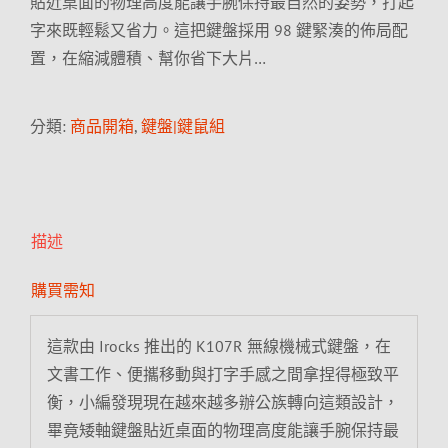
貼近桌面的物理高度能讓手腕保持最自然的姿勢，打起
字來既輕鬆又省力。這把鍵盤採用 98 鍵緊湊的佈局配
置，在縮減體積、幫你省下大片…
分類:
商品開箱
,
鍵盤|鍵鼠組
描述
購買需知
這款由 Irocks 推出的 K107R 無線機械式鍵盤，在
文書工作、便攜移動與打字手感之間拿捏得極致平
衡，小編發現現在越來越多辦公族轉向這類設計，
畢竟矮軸鍵盤貼近桌面的物理高度能讓手腕保持最