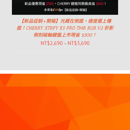
【新品促銷+開箱】光藏在側面，速度擺上檯
面！CHERRY XTRFY K5 PRO TMR RGB V2 折影
側刻磁軸鍵盤上市現省 $500！
NT$
2,690
NT$
3,690
–