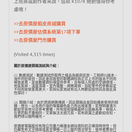
上班族或創作者來說，這款 K107R 絕對值得你考
慮唷！
>>去原價屋蝦皮商城購買
>>去原價屋估價系統第17項下單
>>去原價屋門市購買
(Visited 4,315 times)
關於原價屋開箱測試與介紹︰
(1) 數據測試：數據測試所取得之樣品為廠商送測、工程師ES版本、
海外同好提供，因此會因首發的韌體調校與正式上市的版本不同而
導致差異，是故數據資料僅提供參考，且每個人所處的空調環境、
地區氣候、溫度濕度、室內電壓、網路寬頻、搭配零件的參數設定
不同而致使差異更大，若與玩家測試有出入時歡迎提供訊息彼此良
性探討。
(2) 開箱介紹：由於透過網路傳遞，因此開箱品會因拍攝者使用的相
機、燈光、以及用戶端的螢幕顯色能力而出現差異，若想明確演示
歡迎至各地分店參考實機，所有技術規格最終以原廠為準，每個人
在意的點不盡相同，文章無法太過冗長，若有疏漏之處歡迎告知，
我們得以隨時補充。
原價屋電腦股份有限公司盡力維護本網站資料的正確與時效性，但
仍難免有文字錯誤或甚至價格一日三變的情況發生，使用者應自行