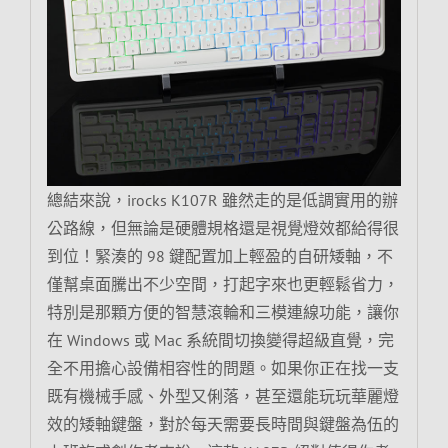
總結來說，irocks K107R 雖然走的是低調實用的辦
公路線，但無論是硬體規格還是視覺燈效都給得很
到位！緊湊的 98 鍵配置加上輕盈的自研矮軸，不
僅幫桌面騰出不少空間，打起字來也更輕鬆省力，
特別是那顆方便的智慧滾輪和三模連線功能，讓你
在 Windows 或 Mac 系統間切換變得超級直覺，完
全不用擔心設備相容性的問題。如果你正在找一支
既有機械手感、外型又俐落，甚至還能玩玩華麗燈
效的矮軸鍵盤，對於每天需要長時間與鍵盤為伍的