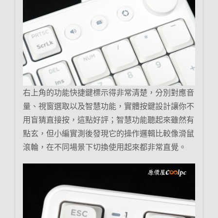
右上角的功能快捷鍵標示得非常清楚，分別對應音
量、視窗選取以及智慧功能，實體按鍵設計讓你不
用盲猜直接按，這點好評；智慧功能聽起來雖然有
點玄，但小編實測後發現它的操作邏輯比較像滑鼠
滾輪，在不同場景下切換使用起來都非常直覺。