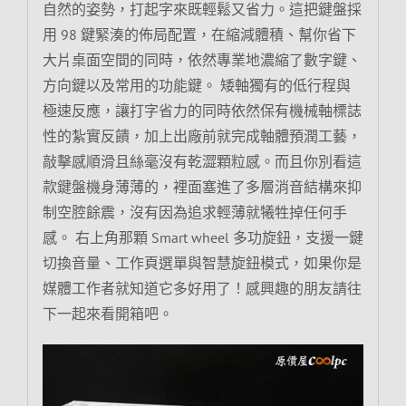
自然的姿勢，打起字來既輕鬆又省力。這把鍵盤採
用 98 鍵緊湊的佈局配置，在縮減體積、幫你省下
大片桌面空間的同時，依然專業地濃縮了數字鍵、
方向鍵以及常用的功能鍵。 矮軸獨有的低行程與
極速反應，讓打字省力的同時依然保有機械軸標誌
性的紮實反饋，加上出廠前就完成軸體預潤工藝，
敲擊感順滑且絲毫沒有乾澀顆粒感。而且你別看這
款鍵盤機身薄薄的，裡面塞進了多層消音結構來抑
制空腔餘震，沒有因為追求輕薄就犧牲掉任何手
感。 右上角那顆 Smart wheel 多功旋鈕，支援一鍵
切換音量、工作頁選單與智慧旋鈕模式，如果你是
媒體工作者就知道它多好用了！感興趣的朋友請往
下一起來看開箱吧。