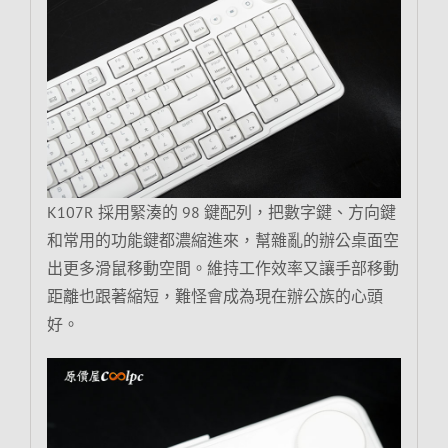
K107R 採用緊湊的 98 鍵配列，把數字鍵、方向鍵
和常用的功能鍵都濃縮進來，幫雜亂的辦公桌面空
出更多滑鼠移動空間。維持工作效率又讓手部移動
距離也跟著縮短，難怪會成為現在辦公族的心頭
好。