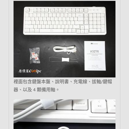
裡面包含鍵盤本盤、說明書、充電線、拔軸/鍵帽
器、以及 4 顆備用軸。