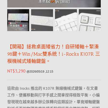
【開箱】拯救桌面矮省力！自研矮軸＋緊湊
98鍵＋Win/Mac雙系統！i-Rocks K107R 三
模機械式矮軸鍵盤。
NT$
3,290
@2026/05/19 ,12:15
這款由 Irocks 推出的 K107R 無線機械式鍵盤，在文書
工作、便攜移動與打字手感之間拿捏得極致平衡，小編
發現現在越來越多辦公族轉向這類設計，畢竟矮軸鍵盤