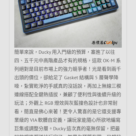
簡單來說，Ducky 用入門級的預算，塞進了以往
四、五千元中高階產品才有的規格，這款 OK-M 系
列絕對是目前市場上的強力競爭者！光是看到兩千
出頭的價位，卻給足了 Gasket 結構與 5 層聲學降
噪，紮實乾淨的手感真的沒話說，再加上無線三模
連線搭配全鍵熱插拔，兼顧了便利性與後續升級的
玩法；外觀上 RGB 燈效與灰藍撞色設計也非常耐
看，簡直是佛心來著！更令人驚喜的是它還支援專
業級的 VIA 軟體自定義，讓玩家能隨心所欲地編寫
巨集或調整分層。Ducky 這次真的毫無保留，把最