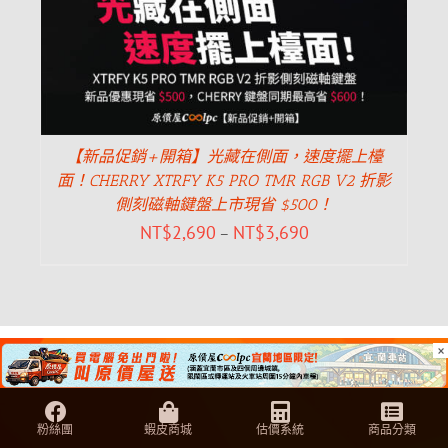
【新品促銷+開箱】光藏在側面，速度擺上檯
面！CHERRY XTRFY K5 PRO TMR RGB V2 折影
側刻磁軸鍵盤上市現省 $500！
NT$
2,690
NT$
3,690
–
×