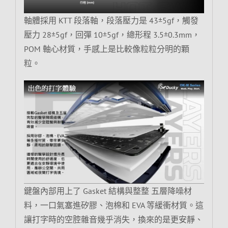
軸體採用 KTT 段落軸，段落壓力是 43±5gf，觸發
壓力 28±5gf，回彈 10±5gf，總形程 3.5±0.3mm，
POM 軸心材質，手感上是比較像粒粒分明的顆
粒。
鍵盤內部用上了 Gasket 結構與整整 五層降噪材
料，一口氣塞進矽膠、泡棉和 EVA 等緩衝材質。這
讓打字時的空腔雜音幾乎消失，換來的是更安靜、