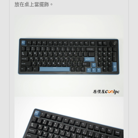
放在桌上當擺飾。