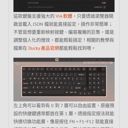
這款鍵盤支援強大的
VIA 軟體
，只要透過瀏覽器開
啟並載入 JSON 檔就能直接設定，操作非常簡單；
不管是想要重新映射按鍵、編寫複雜的巨集，還是
調整個人化的燈效，都能輕鬆搞定！相關的教學與
檔案在
Ducky 產品官網
都能輕鬆找到唷。
左上角可以看到有 0 到 7 層可以自由設置，原廠預
設的快捷鍵通常都放在第 1 層。透過指定按法就能
快速切換功能層，像是按住 FN + F1~F12 就能直接