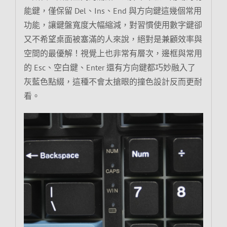
能鍵，僅保留 Del、Ins、End 與方向鍵這幾個常用
功能，讓鍵盤寬度大幅縮減，對習慣使用數字鍵卻
又不希望桌面被塞滿的人來說，絕對是兼顧效率與
空間的最優解！視覺上也非常有層次，邊框與常用
的 Esc、空白鍵、Enter 還有方向鍵都巧妙融入了
灰藍色點綴，這種不會太搶眼的撞色設計反而更耐
看。