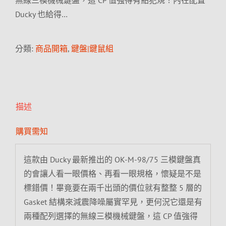
無線三模機械鍵盤，這 CP 值強得有點犯規！內在配置
Ducky 也給得…
分類:
商品開箱
,
鍵盤|鍵鼠組
描述
購買需知
這款由 Ducky 最新推出的 OK-M-98/75 三模鍵盤真
的會讓人看一眼價格、再看一眼規格，懷疑是不是
標錯價！畢竟要在兩千出頭的價位就有整整 5 層的
Gasket 結構來減震降噪屬實罕見，更何況它還是有
兩種配列選擇的無線三模機械鍵盤，這 CP 值強得