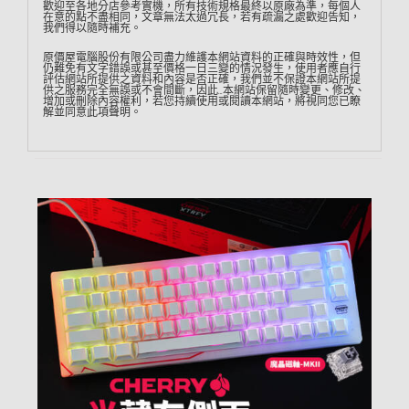
歡迎至各地分店參考實機，所有技術規格最終以原廠為準，每個人
在意的點不盡相同，文章無法太過冗長，若有疏漏之處歡迎告知，
我們得以隨時補充。
原價屋電腦股份有限公司盡力維護本網站資料的正確與時效性，但
仍難免有文字錯誤或甚至價格一日三變的情況發生，使用者應自行
評估網站所提供之資料和內容是否正確，我們並不保證本網站所提
供之服務完全無誤或不會間斷，因此…本網站保留隨時變更、修改、
增加或刪除內容權利，若您持續使用或閱讀本網站，將視同您已瞭
解並同意此項聲明。