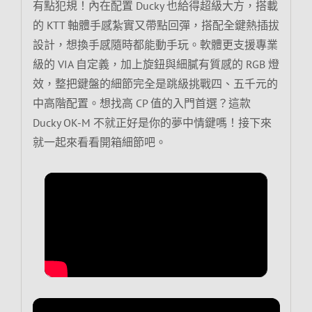
有點犯規！內在配置 Ducky 也給得超級大方，搭載
的 KTT 軸體手感紮實又帶點回彈，搭配全鍵熱插拔
設計，想換手感隨時都能動手玩。軟體更支援專業
級的 VIA 自定義，加上旋鈕與細膩有質感的 RGB 燈
效，整把鍵盤的細節完全是跳級挑戰四、五千元的
中高階配置。想找高 CP 值的入門首選？這款
Ducky OK-M 不就正好是你的夢中情鍵嗎！接下來
就一起來看看開箱細節吧。