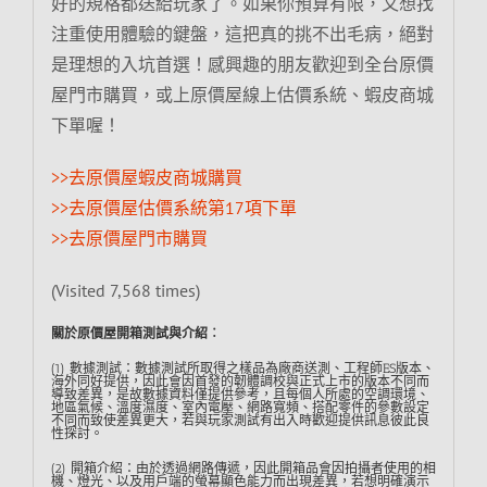
好的規格都送給玩家了。如果你預算有限，又想找
注重使用體驗的鍵盤，這把真的挑不出毛病，絕對
是理想的入坑首選！感興趣的朋友歡迎到全台原價
屋門市購買，或上原價屋線上估價系統、蝦皮商城
下單喔！
>>去原價屋蝦皮商城購買
>>去原價屋估價系統第17項下單
>>去原價屋門市購買
(Visited 7,568 times)
關於原價屋開箱測試與介紹︰
(1) 數據測試：數據測試所取得之樣品為廠商送測、工程師ES版本、
海外同好提供，因此會因首發的韌體調校與正式上市的版本不同而
導致差異，是故數據資料僅提供參考，且每個人所處的空調環境、
地區氣候、溫度濕度、室內電壓、網路寬頻、搭配零件的參數設定
不同而致使差異更大，若與玩家測試有出入時歡迎提供訊息彼此良
性探討。
(2) 開箱介紹：由於透過網路傳遞，因此開箱品會因拍攝者使用的相
機、燈光、以及用戶端的螢幕顯色能力而出現差異，若想明確演示