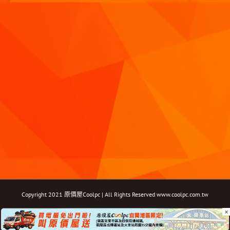
Copyright 2021 原價屋Coolpc | All Rights Reserved
www.coolpc.com.tw
×
Facebook
Instagram
YouTube
Twitter
Email: