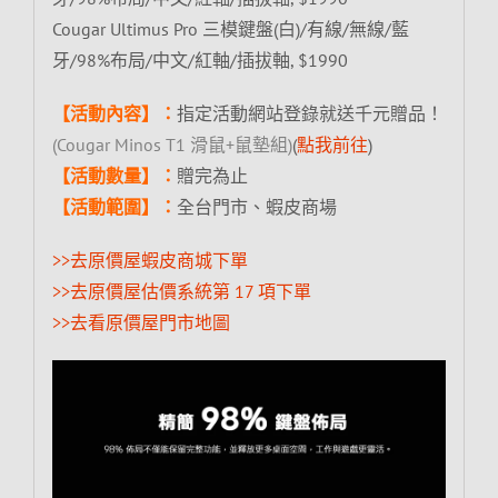
Cougar Ultimus Pro 三模鍵盤(白)/有線/無線/藍
牙/98%布局/中文/紅軸/插拔軸, $1990
【活動內容】：
指定活動網站登錄就送千元贈品！
(Cougar Minos T1 滑鼠+鼠墊組)
(
點我前往
)
【活動數量】：
贈完為止
【活動範圍】：
全台門市、蝦皮商場
>>去原價屋蝦皮商城下單
>>去原價屋估價系統第 17 項下單
>>去看原價屋門市地圖