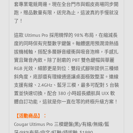
套專業電競周邊。現在全台門市與蝦皮商場同步開
跑，贈品數量有限，送完為止，這波真的手慢就沒
了！
這款 Ultimus Pro 採用精悍的 98% 布局，在縮減長
度的同時保有完整數字鍵盤。軸體選用預潤滑熱插
拔機械軸，搭配多層靜音緩衝與吸音泡棉，手感扎
實且聲音內斂。除了耐磨的 PBT 雙色鍵帽與華麗
RGB 光效，細節更是到位：雙段式腳架提供三種傾
斜角度，底部還有理線通道讓桌面極致整潔。連線
支援有線、2.4GHz、藍牙三模，最多可配對 5 台裝
置並快速切換，配合 380 小時超長續航與 UIX 軟
體自訂功能，這就是你一直在等的終極升級方案！
【活動商品】：
Cougar Ultimus Pro 三模鍵盤(黑)/有線/無線/藍
牙/98%布局/中文/紅軸/插拔軸, $1990