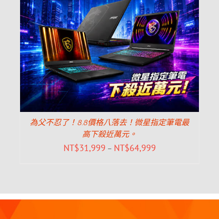
為父不忍了！8.8價格八落去！微星指定筆電最
高下殺近萬元。
NT$
31,999
NT$
64,999
–