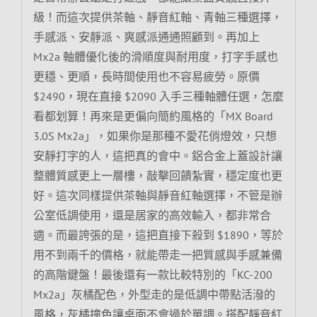
級！而這次提供茶軸、靜音紅軸、青軸三種選擇，
手感派、安靜派、爽感派通通照顧到。再加上
Mx2a 軸體優化後的滑順度與耐用度，打字手感也
更穩、更順，長時間使用也不容易疲勞。原價
$2490，現在直接 $2090 入手三種軸體任選，怎麼
看都划算！再來是更偏向簡約風格的「MX Board
3.0S Mx2a」，如果你是那種不愛花俏燈效，只想
安靜打字的人，這把真的會中。鋁合金上蓋設計讓
整體質感更上一層樓，敲擊回饋紮實，穩定度也更
好。這次同樣提供茶軸與靜音紅軸選擇，不管是辦
公室低調使用，還是居家的高效輸入，都非常合
適。而最誇張的是，這把直接下殺到 $1890，等於
用不到兩千的價格，就能帶走一把質感與手感兼備
的高階鍵盤！最後還有一款比較特別的「KC-200
Mx2a」灰橘配色，外型走的是低調中帶點活潑的
風格，灰橘撞色讓桌面不會過於單調。搭配靜音紅