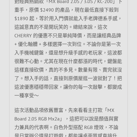
對經典熱銷款「MX Board 2.0S / 3.0S / KC-200」下
重手，原價 $2490 的產品，現在最低直接下殺到
$1890 起，等於用入門價就能入手老牌德系手感，
這誠意真的不是開玩笑的。總結來說，這次
CHERRY 的優惠不只是單純降價，而是讓經典品牌
+ 優化軸體 + 多樣選擇一次到位。不論你是第一次
入手機械鍵盤，還是想升級手感的老玩家，這波都
很難不心動。尤其在現在什麼都漲的時代，鍵盤能
這樣直接砍價，真的不多見。數量有限、賣完就沒
了。想入手的話，直接到原價屋逛一波就對了！把
這波優惠穩穩帶回家，讓你的每一次敲擊，都變成
一種享受～
這次活動品項依舊豐富，先來看看主打款「MX
Board 2.0S RGB Mx2a」，這把可以說是顏值與實
力兼具的代表啊。白色外型搭配 RGB 燈效，不論
是日常辦公還是打遊戲，都能讓桌面質感直接升