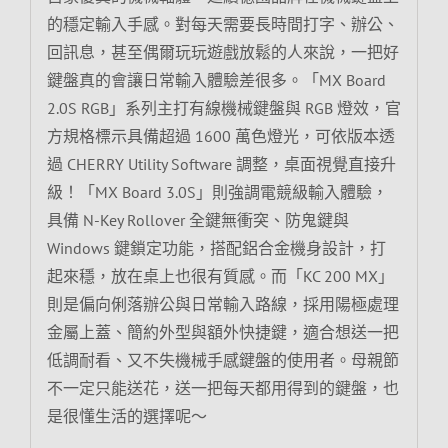
的穩定輸入手感。對每天需要長時間打字、辦公、
回訊息，甚至偶爾玩玩遊戲放鬆的人來說，一把好
鍵盤真的會讓日常輸入體驗差很多。「MX Board
2.0S RGB」系列主打有線機械鍵盤與 RGB 燈效，官
方規格標示具備超過 1600 萬色燈光，可依版本透
過 CHERRY Utility Software 調整，桌面視覺直接升
級！「MX Board 3.0S」則強調電競級輸入體驗，
具備 N-Key Rollover 全鍵無衝突、防鬼鍵與
Windows 鍵鎖定功能，搭配鋁合金機身設計，打
起來穩，放在桌上也很有質感。而「KC 200 MX」
則是偏向俐落辦公與日常輸入路線，採用陽極處理
金屬上蓋、簡約外型與額外快捷鍵，適合想送一把
低調耐看、又不失機械手感鍵盤的使用者。母親節
不一定只能送花，送一把每天都用得到的鍵盤，也
是很懂生活的選擇呢～