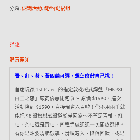
分類:
促銷活動
,
鍵盤|鍵鼠組
描述
購買需知
青、紅、茶、黃四軸可選，想怎麼敲自己挑！
首席玩家 1st Player 的指定款機械式鍵盤「MK980
白圭之惑」廠商優惠開跑囉～ 原價 $1990，這次
活動降到 $1390，直接現省六百啦！你不用兩千就
能把 98 鍵機械式鍵盤給帶回家～不管是青軸、紅
軸、茶軸還是黃軸，四種手感通通一次開放選擇。
看你是想要清脆敲擊、滑順輸入、段落回饋，或是