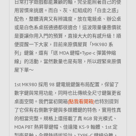
日常打字遊戲都能兼顧的軸，完全能照著自己的使
用習慣來挑選。而白、灰、紅組成的「白圭之惑」
配色，整體清爽又有辨識度，放在電競桌、辦公桌
或是白色系桌搭通通都很適合！這波限量優惠價就
是要讓你用入門的預算，直接大大的有感升級！順
便提醒一下大家，目前來原價屋買「MK980 系
列」鍵盤，還有「送 MDA 鍵帽+Type-c 彈簧伸縮
線」的活動，當然數量也是有限，所以趕緊來原價
屋下單～
1st MK980 採用 98 鍵電競鍵盤布局配置，保留了
數字鍵與常用功能，同時也比傳統全尺寸鍵盤更省
桌面空間。我們當初開箱
(點我看開箱)
也特別提到
了它保有右側數字鍵與多媒體鍵的特色，實用性真
的相當完整。規格上還搭載了真 RGB 背光模式、
MDA PBT 熱昇華鍵帽、佳達隆 KS-9 軸體、1st 定
製衛星軸、全鍵熱插拔設計、TYPE-C 鍵線分離，