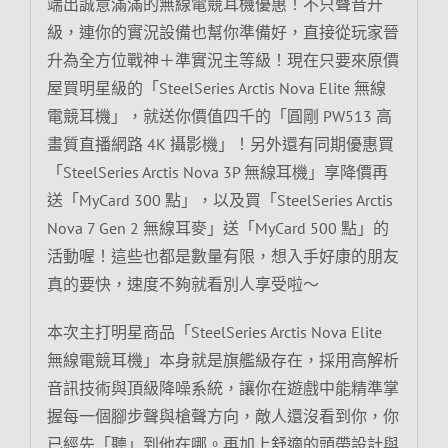
端出誠意滿滿的無線電競耳機優惠！不只聲音升
級，連你的實況設備也幫你準備好，直接從玩家晉
升為全方位戰神＋準實況主等級！現在只要來原價
屋買明星級的「SteelSeries Arctis Nova Elite 無線
電競耳機」，就送你價值四千的「圓剛 PW513 高
畫質直播網路 4K 攝影機」！另外還有同期優惠買
「SteelSeries Arctis Nova 3P 無線耳機」享降價再
送「MyCard 300 點」，以及買「SteelSeries Arctis
Nova 7 Gen 2 無線耳麥」送「MyCard 500 點」的
活動喔！這些也都是數量有限，想入手好康的朋友
真的要快，速度不夠就看別人享受啦～
本次主打明星商品「SteelSeries Arctis Nova Elite
無線電競耳機」本身就是旗艦級存在，採用高解析
音訊技術與頂級降噪系統，讓你在遊戲中能精準掌
握每一個腳步聲與槍聲方向，敵人還沒看到你，你
已經先「聽」到他在哪。再加上舒適的頭帶設計與