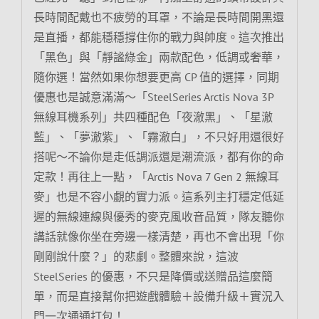
長時間配戴也不疲勞的耳罩，不論是長時間開黑還
是直播，都能穩穩撐住你的戰力與帥度。這次推出
「黑色」與「靜謐綠金」兩款配色，低調或奢華，
隨你選！當然如果你想要更高 CP 值的選擇，同期
優惠也是誠意滿滿～「SteelSeries Arctis Nova 3P
無線耳機系列」共四種配色「夜澈黑」、「星澈
藍」、「夢澈紫」、「霧澈白」，不只好用還很好
搭呢～不論你是走低調派還是潮流派，都有你的命
定款！再往上一點，「Arctis Nova 7 Gen 2 無線耳
麥」也是不容小覷的實力派。這系列主打穩定低延
遲的無線連線與優秀的麥克風收音品質，隊友聽你
講話就像你坐在旁邊一樣清楚，再也不會出現「你
剛剛說什麼？」的悲劇。整體來說，這波
SteelSeries 的優惠，不只是降價或送贈品這麼簡
單，而是直接幫你把遊戲體驗＋設備升級＋實況入
門一次通通打包！