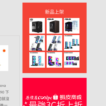
新品上架
ova
90 下
的就沒
最後一