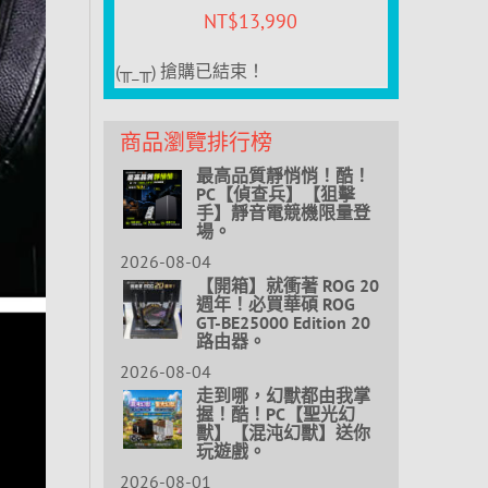
NT$
13,990
(╥_╥) 搶購已結束！
商品瀏覽排行榜
最高品質靜悄悄！酷！
PC【偵查兵】【狙擊
手】靜音電競機限量登
場。
2026-08-04
【開箱】就衝著 ROG 20
週年！必買華碩 ROG
GT-BE25000 Edition 20
路由器。
2026-08-04
走到哪，幻獸都由我掌
握！酷！PC【聖光幻
獸】【混沌幻獸】送你
玩遊戲。
2026-08-01