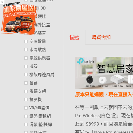
×
硬碟HDD
外接硬碟
硬碟外接盒
散熱裝置
購買需知
描述
空冷散熱
水冷散熱
電源供應器
機殼
機殼周邊風扇
螢幕
螢幕支架
原本只能遠觀，現在直接入手！SS A
投影機
在等一副戴上去就回不去的無線電競
VR/MR設備
Pro Wireless(白色
鍵盤|鍵鼠組
殺到 $8999，而且還是廠
滑鼠|墊|搖桿
有啦～「Nova Pro Wi
鼠墊|背包