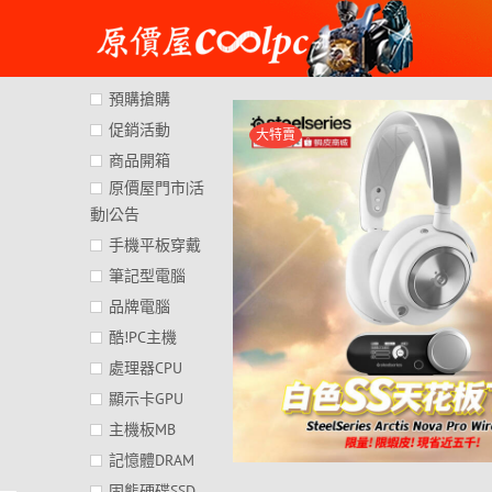
Skip
to
content
預購搶購
促銷活動
大特賣
商品開箱
原價屋門市|活
動|公告
手機平板穿戴
筆記型電腦
品牌電腦
酷!PC主機
處理器CPU
顯示卡GPU
主機板MB
記憶體DRAM
固態硬碟SSD