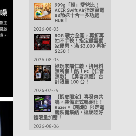
999g「輕」愛爸比！
ACER Swift Air指定筆電
88節送十合一多功能
HUB！
2026-08-05
ROG 戰力全開，再折再
抽不手軟！指定鍵盤獨
家優惠、滿 $3,000 再折
$250！
2026-08-03
挺玩家講仁義，拚用料
無所懼！酷！PC【仁者
無敵】【勇者無懼】合
計限量 100 台！
2026-07-29
【蝦皮限定】毒發齊共
鳴，裝備正式鳴潮化！
Razer ×《鳴潮》限定電
競裝備集結，達妮婭好
禮限量加贈！
2026-08-06