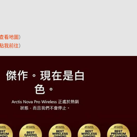
查看地圖
）
點我前往
）