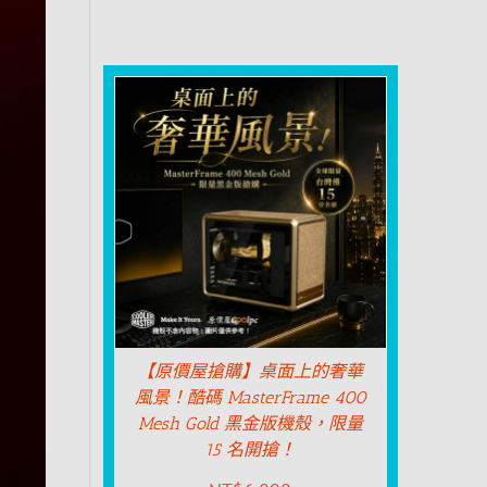
【原價屋搶購】桌面上的奢華
風景！酷碼 MasterFrame 400
Mesh Gold 黑金版機殼，限量
15 名開搶！