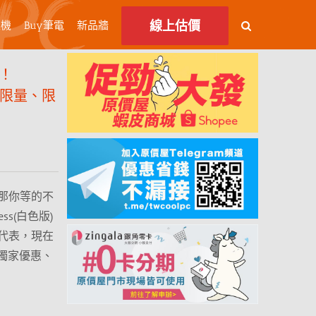
線上估價
主機
Buy筆電
新品牆
！
less 限量、限
那你等的不
less(白色版)
代表，現在
商獨家優惠、