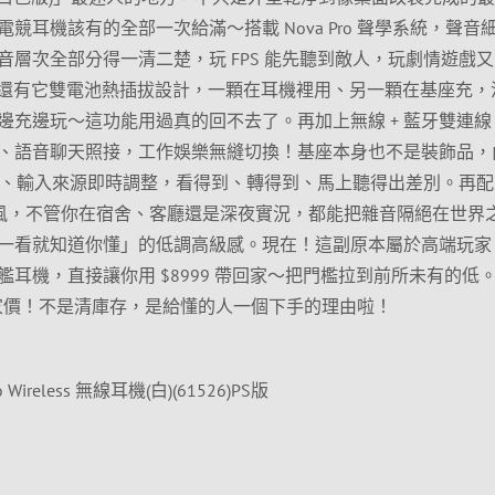
競耳機該有的全部一次給滿～搭載 Nova Pro 聲學系統，聲音
層次全部分得一清二楚，玩 FPS 能先聽到敵人，玩劇情遊戲
 還有它雙電池熱插拔設計，一顆在耳機裡用、另一顆在基座充，
邊充邊玩～這功能用過真的回不去了。再加上無線 + 藍牙雙連線
、語音聊天照接，工作娛樂無縫切換！基座本身也不是裝飾品，
音量、EQ、輸入來源即時調整，看得到、轉得到、馬上聽得出差別。再
降噪麥克風，不管你在宿舍、客廳還是深夜實況，都能把雜音隔絕在世界
一看就知道你懂」的低調高級感。現在！這副原本屬於高端玩家
耳機，直接讓你用 $8999 帶回家～把門檻拉到前所未有的低
獨家價！不是清庫存，是給懂的人一個下手的理由啦！
 Pro Wireless 無線耳機(白)(61526)PS版