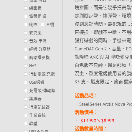
塊拼圖，而是它幾乎把高階電
繪圖板
楚到腳步聲、換彈聲、環境音
電競椅|桌
浸到忘記時間。最犯規的…
喇叭
耳機
直接換，遊戲不中斷、不用
麥克風
腦打遊戲的同時，手機來電
音效|串流
GameDAC Gen 2，
網通|分享器
動降噪 ANC 與 AI 
網路攝影機
白色版不只帥，還是那種「
NAS
況主、重度電競使用者的旗艦
行動電源|充電
35 支、蝦皮限定、廠商
USB週邊
充電頭/傳輸線
活動品項：
集線器
．SteelSeries Arctis Nova
行車記錄器
活動價格：
作業系統
．
$13990↘$8999
軟體
活動數量時間：
UPS不斷電