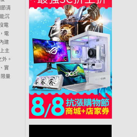
細節清
又能沉
沒電
，電
內建
配上主
之外。
、實
。限量