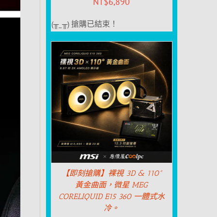
NT$
6,890
(╥_╥) 搶購已結束！
【即刻搶購】裸視 3D & 110°
黃金曲面，微星 MEG
CORELIQUID E15 360 一體式水
冷。