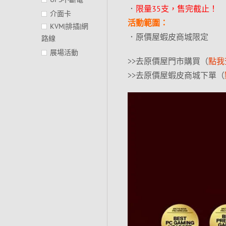
．
限量35支，售完截止！
介面卡
活動範圍：
KVM|排插|網
．原價屋蝦皮商城限定
路線
展場活動
>>去原價屋門市購買（
點我
>>去原價屋蝦皮商城下單（