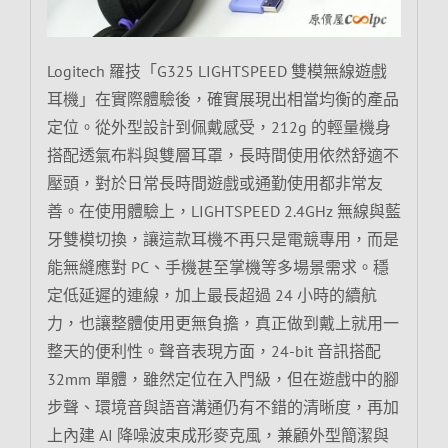
Logitech 羅技「G325 LIGHTSPEED 雙模無線遊戲
耳機」在實際體驗後，確實展現出相當均衡的產品
定位。從外型設計到佩戴感受，212g 的輕量機身
搭配透氣布料與雙層耳罩，長時間使用依然舒適不
壓頭，對於日常長時間遊戲或通勤使用都非常友
善。在使用體驗上，LIGHTSPEED 2.4GHz 無線與藍
牙雙模切換，讓這款耳機不再只是電競專用，而是
能無縫應對 PC、手機甚至掌機等多場景需求。穩
定低延遲的連線，加上最長超過 24 小時的續航
力，也讓整體使用更無負擔，真正做到戴上就用一
整天的便利性。聲音表現方面，24-bit 音訊搭配
32mm 單體，雖然定位在入門級，但在遊戲中的腳
步聲、環境音與語音溝通仍有不錯的清晰度，再加
上內建 AI 降噪波束成形麥克風，兼顧外型簡潔與