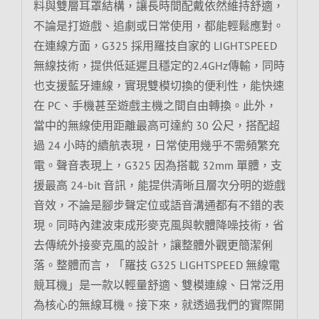
料與雙層耳罩結構，讓長時間配戴依然維持舒適，
不論是打遊戲、追劇或日常使用，都能輕鬆應對。
在連線方面，G325 採用羅技自家的 LIGHTSPEED
無線技術，提供低延遲且穩定的2.4GHz傳輸，同時
也支援藍牙連線，實現雙模切換的便利性，能快速
在 PC、手機甚至遊戲主機之間自由轉換。此外，
當中的無線使用距離最高可達約 30 公尺，搭配超
過 24 小時的續航表現，日常使用幾乎不需頻繁充
電。聲音表現上，G325 因為搭載 32mm 單體，支
援最高 24-bit 音訊，能提供清晰且層次分明的遊戲
音效，不論是腳步聲定位或語音溝通都有不錯的表
現。同時內建波束成形麥克風與軟體降噪技術，省
去傳統外接麥克風的設計，讓整體外觀更簡潔俐
落。整體而言，「羅技 G325 LIGHTSPEED 無線電
競耳機」是一款以輕量舒適、雙模連線、日常泛用
為核心的無線耳機。接下來，就透過我們的實際開