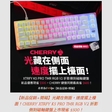
【新品促銷+開箱】光藏在側面，速度擺上檯
面！CHERRY XTRFY K5 PRO TMR RGB V2 折影
側刻磁軸鍵盤上市現省 $500！