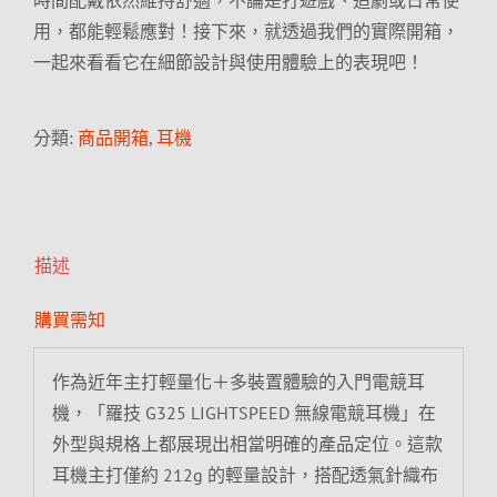
時間配戴依然維持舒適，不論是打遊戲、追劇或日常使
用，都能輕鬆應對！接下來，就透過我們的實際開箱，
一起來看看它在細節設計與使用體驗上的表現吧！
分類:
商品開箱
,
耳機
描述
購買需知
作為近年主打輕量化＋多裝置體驗的入門電競耳
機，「羅技 G325 LIGHTSPEED 無線電競耳機」在
外型與規格上都展現出相當明確的產品定位。這款
耳機主打僅約 212g 的輕量設計，搭配透氣針織布