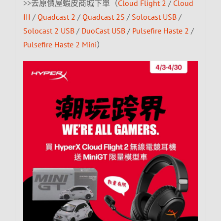
>>去原價屋蝦皮商城下單（
Cloud Flight 2
/
Cloud
III
/
Quadcast 2
/
Quadcast 2S
/
Solocast USB
/
Solocast 2 USB
/
DuoCast USB
/
Pulsefire Haste 2
/
Pulsefire Haste 2 Mini
）