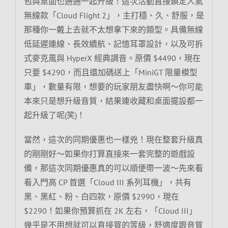
包與桌面也通通一起升級！這次活動直接鎖定人氣
無線款「Cloud Flight 2」，主打穩、久、舒服，是
那種你一戴上去就不太想拿下來的類型。具備無線
低延遲連線、長效續航、記憶耳罩設計，以及可拆
式麥克風與 HyperX 經典調音。原價 $4490，現在
只要 $4290，而且還加碼送上「MiniGT 限量模型
車」，數量有限，想要的玩家朋友盡快啊～你可能
本來只是想升級音質，結果連收藏和桌面擺設都一
起升級了呢(笑)！
當然，這次的同期優惠也一樣兇！現在整套升級真
的剛剛好～如果你打算直接來一套完整的遊戲設
備，那這次同期優惠真的可以順便帶一波～先來看
看入門高 CP 首選「Cloud III 系列耳機」，共有
黑、黑紅、粉、白四款，原價 $2990，現在
$2290！如果你預算抓在 2K 左右，「Cloud III」
幾乎是不用想就可以直接買的等級，舒適度跟音質