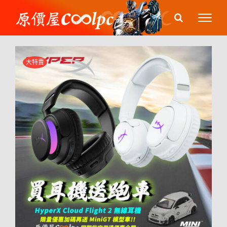
Skip
to
content
大特賣