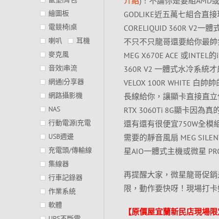
介紹
)！不論你是要組AMD或I
繪圖板
GODLIKE近五萬七組合直接現
電競椅|桌
CORELIQUID 360R
喇叭
耳機
不只不只龍哥還要給你最帥氣的龍
麥克風
MEG X670E ACE 或INTEL的
音效|串流
360R V2 一體式水冷
網通|分享器
VELOX 100R WHITE 白
網路攝影機
長線給你，讓顯卡直接直立使用。有
NAS
RTX 3060Ti 8G顯卡因
行動電源|充電
還有還有很便宜750W全模
USB週邊
需要的靜音風扇 MEG SIL
充電頭/傳輸線
星AIO一體式主機或微星 PR
集線器
再提醒大家，微星龍哥促銷
行車記錄器
限，動作要快呀！現場打卡
作業系統
軟體
【原價屋宜蘭新民店現場限
UPS不斷電