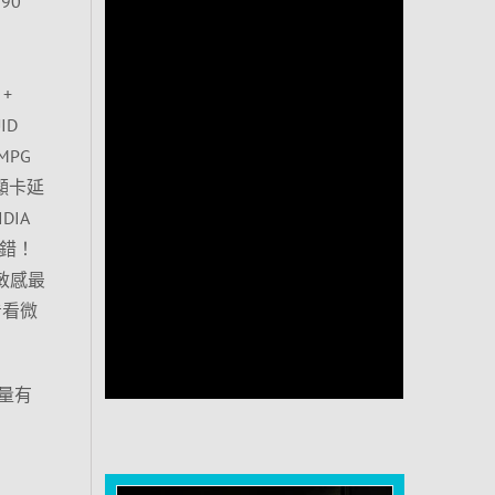
90
+
ID
PG
E顯卡延
DIA
沒錯！
敏感最
看看微
量有