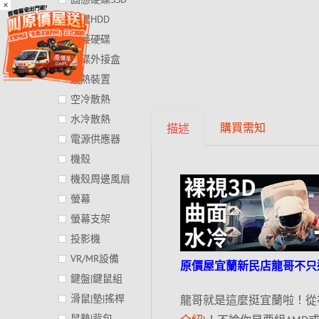
×
硬碟HDD
外接硬碟
硬碟外接盒
散熱裝置
空冷散熱
水冷散熱
購買需知
描述
電源供應器
機殼
機殼周邊風扇
螢幕
螢幕支架
投影機
VR/MR設備
原價屋宜蘭新民店龍哥不只
鍵盤|鍵鼠組
滑鼠|墊|搖桿
龍哥就是這麼挺宜蘭啦！從
鼠墊|背包