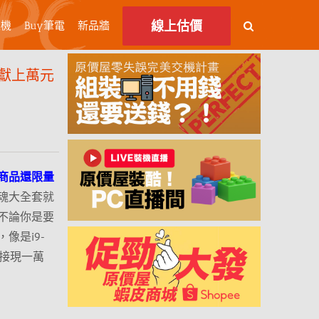
線上估價
主機
Buy筆電
新品牆
獻上萬元
商品還限量
魂大全套就
不論你是要
像是i9-
合直接現一萬