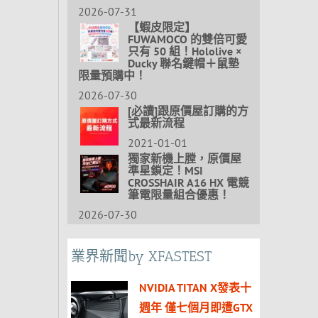
2026-07-31
【蝦皮限定】
FUWAMOCO 的雙倍可愛
只有 50 組！Hololive ×
Ducky 聯名鍵帽＋鼠墊
限量預購中！
2026-07-30
[必讀]跟原價屋訂購的方
式最新流程
2021-01-01
獨家新機上膛，原價屋
準星鎖定！MSI
CROSSHAIR A16 HX 電競
筆電限量組合優惠！
2026-07-30
業界新聞by XFASTEST
NVIDIA TITAN X發表十
週年 僅七個月即遭GTX