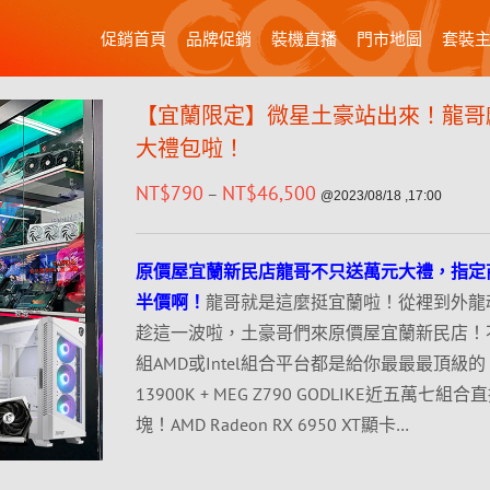
促銷首頁
品牌促銷
裝機直播
門市地圖
套裝
【宜蘭限定】微星土豪站出來！龍哥
大禮包啦！
NT$
790
NT$
46,500
–
@2023/08/18 ,17:00
原價屋宜蘭新民店龍哥不只送萬元大禮，指定
半價啊！
龍哥就是這麼挺宜蘭啦！從裡到外龍
趁這一波啦，土豪哥們來原價屋宜蘭新民店！
組AMD或Intel組合平台都是給你最最最頂級的，
13900K + MEG Z790 GODLIKE近五萬七組
塊！AMD Radeon RX 6950 XT顯卡…