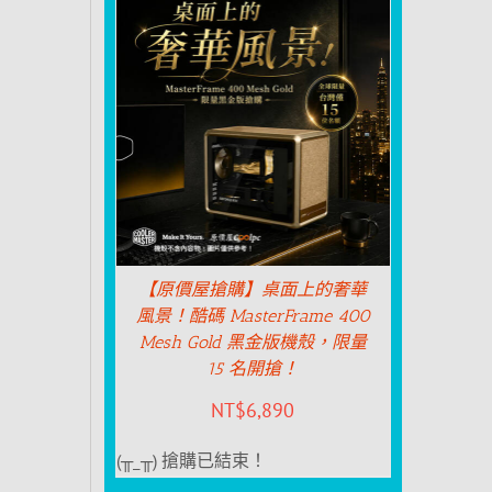
【原價屋搶購】桌面上的奢華
風景！酷碼 MasterFrame 400
Mesh Gold 黑金版機殼，限量
15 名開搶！
NT$
6,890
(╥_╥) 搶購已結束！