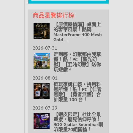
商品瀏覽排行榜
【原價屋搶購】桌面上
的奢華風景！酷碼
MasterFrame 400 Mesh
Gold…
2026-07-31
走到哪，幻獸都由我掌
握！酷！PC【聖光幻
獸】【混沌幻獸】送你
玩遊戲。
2026-08-01
挺玩家講仁義，拚用料
無所懼！酷！PC【仁者
無敵】【勇者無懼】合
計限量 100 台！
2026-07-29
【蝦皮限定】杜比全景
聲援，聽見信仰呼喚！
ROG Gjallar Soundbar喇
叭限量20組開搶！