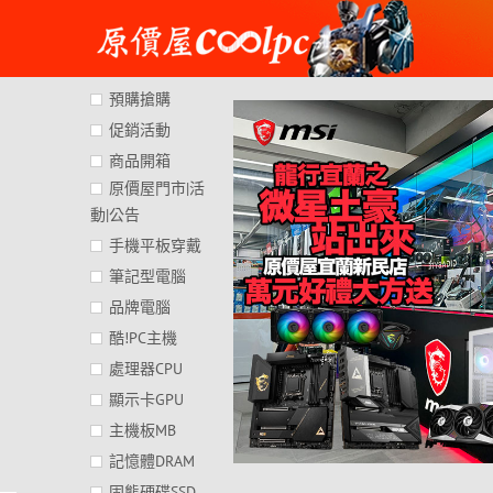
Skip
to
content
預購搶購
促銷活動
商品開箱
原價屋門市|活
動|公告
手機平板穿戴
筆記型電腦
品牌電腦
酷!PC主機
處理器CPU
顯示卡GPU
主機板MB
記憶體DRAM
固態硬碟SSD