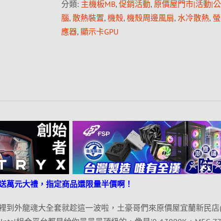
分類:
主機板MB
,
促銷活動
,
原價屋門市|活動|
腦
,
散熱裝置
,
機殼
,
機殼周邊風扇
,
水冷散熱
,
螢
應器
,
顯示卡GPU
送萬元大禮，指定商品還限量半價啊！
裡到外龍魂大全套就趁這一波啦，土豪哥們來原價屋宜蘭新民店