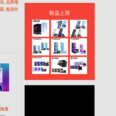
公告
,
品牌電
幕
,
電源供
新品上架
(
隆重