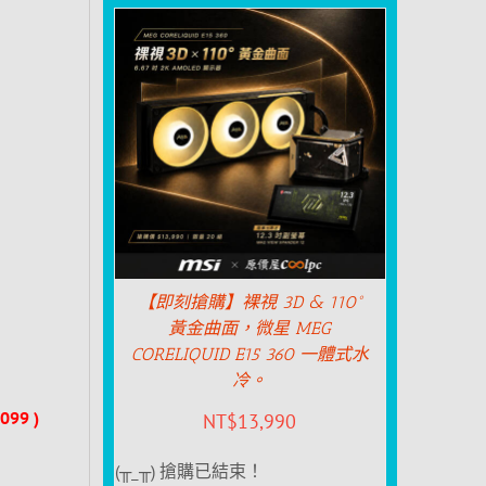
【即刻搶購】裸視 3D & 110°
黃金曲面，微星 MEG
CORELIQUID E15 360 一體式水
冷。
099 )
NT$
13,990
(╥_╥) 搶購已結束！