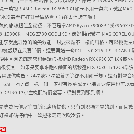
ntel組合平台都是給你最最最頂級的，像是i9-13900K + MEG Z7
一萬塊！AMD Radeon RX 6950 XT顯卡不用一萬六，微星MAG
 V2一體式水冷甚至打打對半價格賣，實在太浮誇了啦！
魂超值全家餐，不管是拿AMD Ryzen 7900X3D或7950X3D 
i9-13900K + MEG Z790 GODLIKE，最好搭配微星 MAG CORELIQU
系統才能享受處理器的頂尖效能！想要來點不一樣的風格，可以挑微星M
帥帥的機殼現在只要半價，還要再送一條PCI-E 3.0 X16 RISER CABL
遊戲需求也建議帶張AMD Radeon RX 6950 XT 16G或NVI
為真的很便宜！如果是要拿來跑AI繪圖的話秒選RTX 3080 Ti 12GB準
組電源供應器、24吋或27吋螢幕等等都不用兩千塊，還有對聲音
ENT GALE P12 買一送一呀！家裡有長輩或是小朋友要使用也可以
O DP130 12小主機配特價螢幕，絕對買到賺到啊！
是專為原價屋宜蘭新民店所提供，只有到現場才買的到，而且數
好禮加碼持續中，歡迎來走走吹吹冷氣。
定】