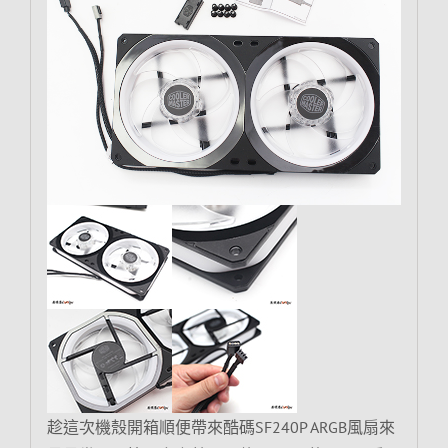
趁這次機殼開箱順便帶來酷碼SF240P ARGB風扇來