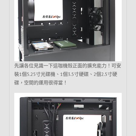
先讓各位見識一下這咖機殼正面的擴充能力！可安
裝1個5.25寸光碟機、1個3.5寸硬碟、2個2.5寸硬
碟，空間的運用很得當！