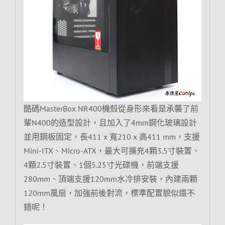
酷碼MasterBox NR400機殼從身形來看是承襲了前
輩N400的造型設計，且加入了4mm鋼化玻璃設計
並用鋼板固定，長411 x 寬210 x 高411 mm，支援
Mini-ITX、Micro-ATX，最大可擴充4顆3.5寸裝置、
4顆2.5寸裝置、1個5.25寸光碟機，前端支援
280mm、頂端支援120mm水冷排安裝，內建兩顆
120mm風扇，加強前後對流，標準配置貌似還不
錯呢！