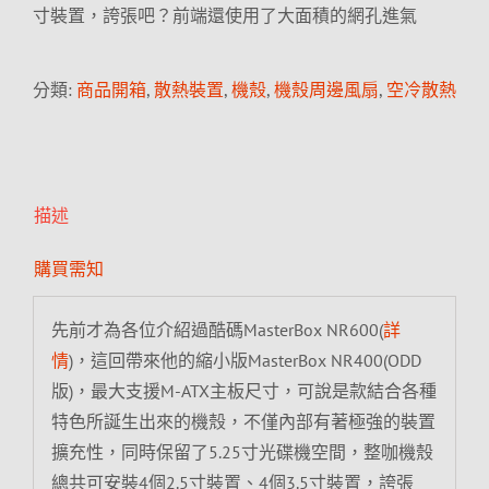
寸裝置，誇張吧？前端還使用了大面積的網孔進氣
分類:
商品開箱
,
散熱裝置
,
機殼
,
機殼周邊風扇
,
空冷散熱
描述
購買需知
先前才為各位介紹過酷碼MasterBox NR600(
詳
情
)，這回帶來他的縮小版MasterBox NR400(ODD
版)，最大支援M-ATX主板尺寸，可說是款結合各種
特色所誕生出來的機殼，不僅內部有著極強的裝置
擴充性，同時保留了5.25寸光碟機空間，整咖機殼
總共可安裝4個2.5寸裝置、4個3.5寸裝置，誇張