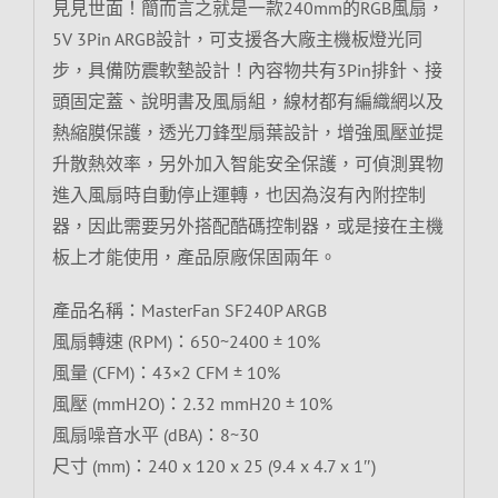
見見世面！簡而言之就是一款240mm的RGB風扇，
5V 3Pin ARGB設計，可支援各大廠主機板燈光同
步，具備防震軟墊設計！內容物共有3Pin排針、接
頭固定蓋、說明書及風扇組，線材都有編織網以及
熱縮膜保護，透光刀鋒型扇葉設計，增強風壓並提
升散熱效率，另外加入智能安全保護，可偵測異物
進入風扇時自動停止運轉，也因為沒有內附控制
器，因此需要另外搭配酷碼控制器，或是接在主機
板上才能使用，產品原廠保固兩年。
產品名稱：MasterFan SF240P ARGB
風扇轉速 (RPM)：650~2400 ± 10%
風量 (CFM)：43×2 CFM ± 10%
風壓 (mmH2O)：2.32 mmH20 ± 10%
風扇噪音水平 (dBA)：8~30
尺寸 (mm)：240 x 120 x 25 (9.4 x 4.7 x 1″)