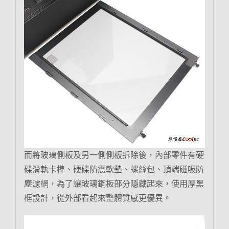
而將玻璃側板及另一側側板拆除後，內部零件有硬
碟滑軌卡榫、硬碟防震軟墊、螺絲包、頂端磁吸防
塵濾網，為了讓玻璃鋼板部分隱藏起來，使用厚黑
框設計，從外部看起來整體質感更優異。