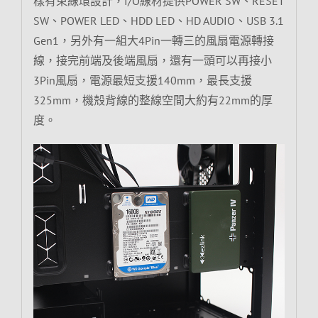
樣有束線環設計，I/O線材提供POWER SW、RESET
SW、POWER LED、HDD LED、HD AUDIO、USB 3.1
Gen1，另外有一組大4Pin一轉三的風扇電源轉接
線，接完前端及後端風扇，還有一頭可以再接小
3Pin風扇，電源最短支援140mm，最長支援
325mm，機殼背線的整線空間大約有22mm的厚
度。