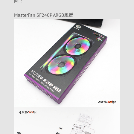
阿！
MasterFan SF240P ARGB風扇