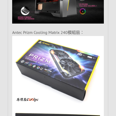
Antec Prizm Cooling Matrix 240模組扇：