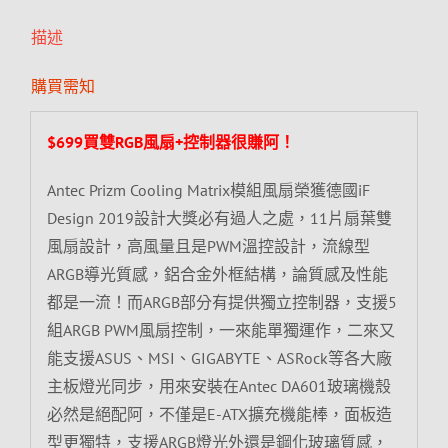
描述
購買需知
$699買雙RGB風扇+控制器很賺阿！
Antec Prizm Cooling Matrix模組風扇榮獲德國iF
Design 2019設計大獎必有過人之處，11片扇葉雙
風扇設計，高風量且是PWM溫控設計，流線型
ARGB導光質感，鋁合金外框結構，論質感及性能
都是一流！而ARGB部分有提供獨立控制器，支援5
組ARGB PWM風扇控制，一來能單獨運作，二來又
能支援ASUS、MSI、GIGABYTE、ASRock等各大廠
主板燈光同步，用來安裝在Antec DA601玻璃機殼
必然是絕配阿，不僅是E-ATX擴充機能棒，面板造
型更獨特，支援ARGB燈光外還是鋼化玻璃質感，