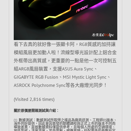
看下去真的就好像一張顯卡阿，RGB質感的加持讓
模組風扇更加動人啦！流線型導光設計配上鋁合金
外框帶出高質感，更重要的一點是他一次可控制五
組ARGB風扇裝置，支援ASUS Aura Sync、
GIGABYTE RGB Fusion、MSI Mystic Light Sync、
ASROCK Polychrome Sync等各大廠燈光同步！
(Visited 2,816 times)
關於原價屋開箱測試與介紹︰
(1) 數據測試：數據測試所取得之樣品為廠商送測、工程師ES版本、
海外同好提供，因此會因首發的韌體調校與正式上市的版本不同而
導致差異，是故數據資料僅提供參考，且每個人所處的空調環境、
地區氣候、溫度濕度、室內電壓、網路寬頻、搭配零件的參數設定