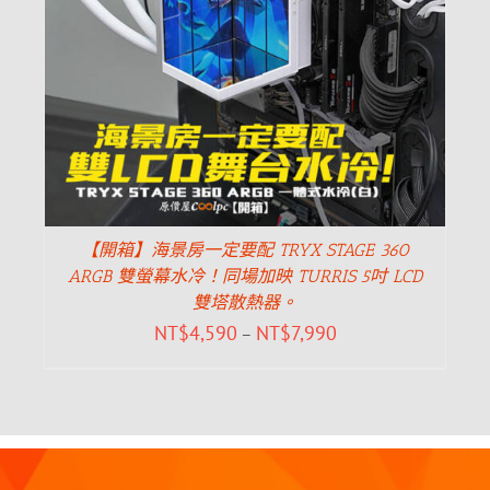
【開箱】海景房一定要配 TRYX STAGE 360
ARGB 雙螢幕水冷！同場加映 TURRIS 5吋 LCD
雙塔散熱器。
NT$
4,590
NT$
7,990
–