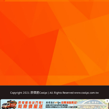
Copyright 2021 原價屋Coolpc | All Rights Reserved
www.coolpc.com.tw
×
Facebook
Instagram
YouTube
Twitter
Email: