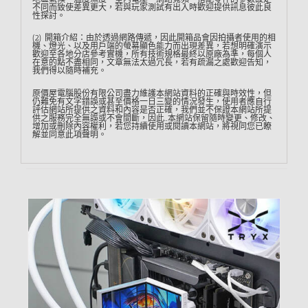
不同而致使差異更大，若與玩家測試有出入時歡迎提供訊息彼此良
性探討。
(2) 開箱介紹：由於透過網路傳遞，因此開箱品會因拍攝者使用的相
機、燈光、以及用戶端的螢幕顯色能力而出現差異，若想明確演示
歡迎至各地分店參考實機，所有技術規格最終以原廠為準，每個人
在意的點不盡相同，文章無法太過冗長，若有疏漏之處歡迎告知，
我們得以隨時補充。
原價屋電腦股份有限公司盡力維護本網站資料的正確與時效性，但
仍難免有文字錯誤或甚至價格一日三變的情況發生，使用者應自行
評估網站所提供之資料和內容是否正確，我們並不保證本網站所提
供之服務完全無誤或不會間斷，因此…本網站保留隨時變更、修改、
增加或刪除內容權利，若您持續使用或閱讀本網站，將視同您已瞭
解並同意此項聲明。