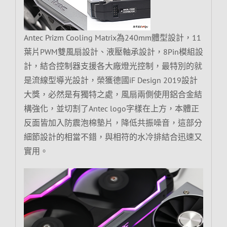
Antec Prizm Cooling Matrix為240mm體型設計，11
葉片PWM雙風扇設計、液壓軸承設計，8Pin模組設
計，結合控制器支援各大廠燈光控制，最特別的就
是流線型導光設計，榮獲德國iF Design 2019設計
大獎，必然是有獨特之處，風扇兩側使用鋁合金結
構強化，並切割了Antec logo字樣在上方，本體正
反面皆加入防震泡棉墊片，降低共振噪音，這部分
細節設計的相當不錯，與相符的水冷排結合迅速又
實用。