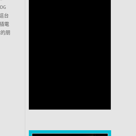
OG
這台
家插電
趣的朋