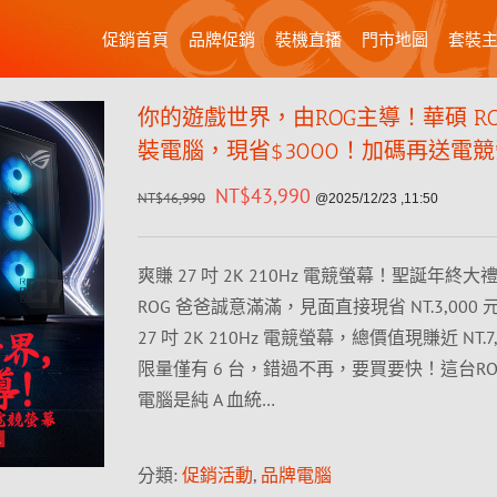
促銷首頁
品牌促銷
裝機直播
門市地圖
套裝
你的遊戲世界，由ROG主導！華碩 RO
裝電腦，現省$3000！加碼再送電
NT$
43,990
NT$
46,990
@2025/12/23 ,11:50
爽賺 27 吋 2K 210Hz 電競螢幕！聖誕年終
ROG 爸爸誠意滿滿，見面直接現省 NT.3,000
27 吋 2K 210Hz 電競螢幕，總價值現賺近 NT.7
限量僅有 6 台，錯過不再，要買要快！這台RO
電腦是純 A 血統…
分類:
促銷活動
,
品牌電腦