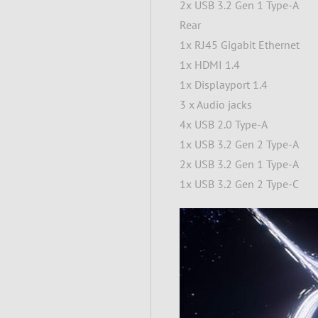
2x USB 3.2 Gen 1 Type-A
Rear
1x RJ45 Gigabit Ethernet
1x HDMI 1.4
1x Displayport 1.4
3 x Audio jacks
4x USB 2.0 Type-A
1x USB 3.2 Gen 2 Type-A
2x USB 3.2 Gen 1 Type-A
1x USB 3.2 Gen 2 Type-C