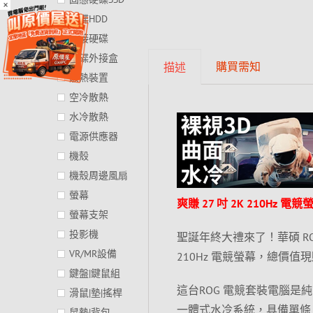
×
硬碟HDD
外接硬碟
硬碟外接盒
購買需知
描述
散熱裝置
空冷散熱
水冷散熱
電源供應器
機殼
機殼周邊風扇
螢幕
爽賺 27 吋 2K 210Hz 電
螢幕支架
投影機
聖誕年終大禮來了！華碩 ROG
VR/MR設備
210Hz 電競螢幕，總價值現
鍵盤|鍵鼠組
這台ROG 電競套裝電腦是純 A 
滑鼠|墊|搖桿
一體式水冷系統，具備單條 16GB D
鼠墊|背包