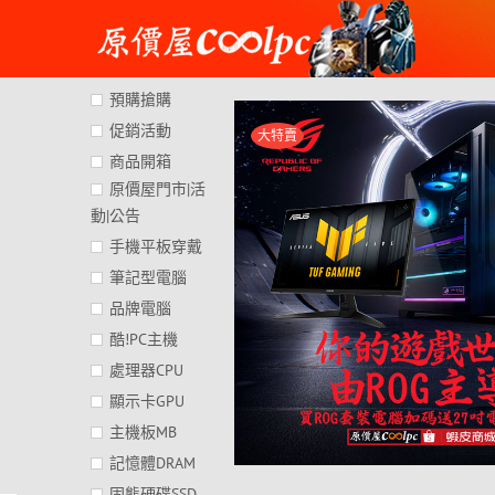
Skip
to
content
預購搶購
促銷活動
大特賣
商品開箱
原價屋門市|活
動|公告
手機平板穿戴
筆記型電腦
品牌電腦
酷!PC主機
處理器CPU
顯示卡GPU
主機板MB
記憶體DRAM
固態硬碟SSD