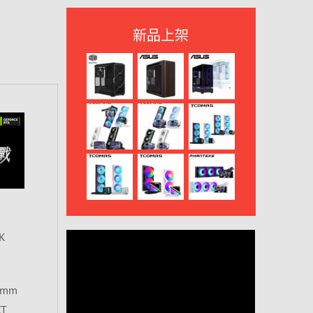
新品上架
K
0mm
T