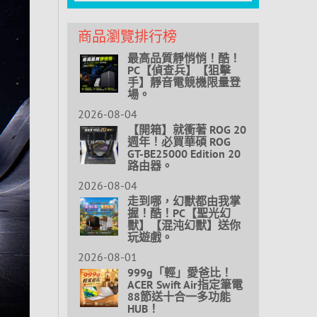
商品瀏覽排行榜
最高品質靜悄悄！酷！
PC【偵查兵】【狙擊
手】靜音電競機限量登
場。
2026-08-04
【開箱】就衝著 ROG 20
週年！必買華碩 ROG
GT-BE25000 Edition 20
路由器。
2026-08-04
走到哪，幻獸都由我掌
握！酷！PC【聖光幻
獸】【混沌幻獸】送你
玩遊戲。
2026-08-01
999g「輕」愛爸比！
ACER Swift Air指定筆電
88節送十合一多功能
HUB！