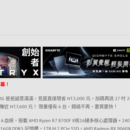
競螢幕！
 爸爸誠意滿滿，見面直接現省 NT.3,000 元，加碼再送 27 吋 2
賺近 NT.7,600 元！ 限量僅有 6 台，錯過不再，要買要快！
血統，搭載 AMD Ryzen R7 8700F 8核16緒多核心處理器 + 24
DR5 記憶體，1TB M.2 PCIe SSD，AMD Radeon RX 9060X