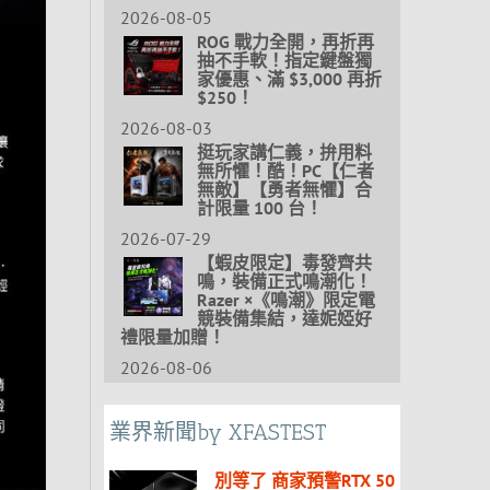
2026-08-05
ROG 戰力全開，再折再
抽不手軟！指定鍵盤獨
家優惠、滿 $3,000 再折
$250！
2026-08-03
挺玩家講仁義，拚用料
無所懼！酷！PC【仁者
無敵】【勇者無懼】合
計限量 100 台！
2026-07-29
【蝦皮限定】毒發齊共
鳴，裝備正式鳴潮化！
Razer ×《鳴潮》限定電
競裝備集結，達妮婭好
禮限量加贈！
2026-08-06
業界新聞by XFASTEST
別等了 商家預警RTX 50