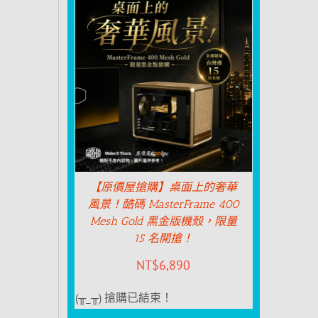
【原價屋搶購】桌面上的奢華
風景！酷碼 MasterFrame 400
Mesh Gold 黑金版機殼，限量
15 名開搶！
NT$
6,890
(╥_╥) 搶購已結束！