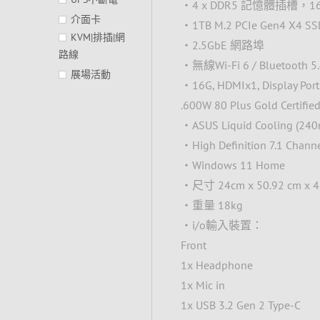
‧4 x DDR5 記憶體插槽，1
介面卡
‧1TB M.2 PCIe Gen4 X4
KVM|排插|網
‧2.5GbE 網路埠
路線
‧無線Wi-Fi 6 / Bluetooth 5.
展場活動
‧16G, HDMIx1, Display Po
.600W 80 Plus Gold Certifi
‧ASUS Liquid Cooling (24
‧High Definition 7.1 Chann
‧Windows 11 Home
‧尺寸 24cm x 50.92 cm x 4
‧重量 18kg
‧i/o輸入裝置：
Front
1x Headphone
1x Mic in
1x USB 3.2 Gen 2 Type-C