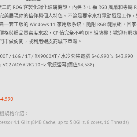
二的 ROG 客製化鋼化玻璃機殼，內建 3+1 顆 RGB 風扇和專屬 R
換，完美展現你的信仰與個人特色。不論是要拿來打電動還是工作，
套正版的 Windows 11 家用版系統，隨附 RGB 鍵鼠組，回
格與贈品豐富度來說，CP 值完全不輸 DIY 組裝機！歡迎有興
門市做詢問，或利用蝦皮商城下單囉。
700F / 16G / 1T / RX9060XT / 水冷套裝電腦 $46,990↘ $43,990
g VG27AQ5A 2K210Hz 電競螢幕(價值$4,588)
,590
電競主機規格介紹︰
sor 4.1 GHz (8MB Cache, up to 5.0GHz, 8 cores, 16 Threads)