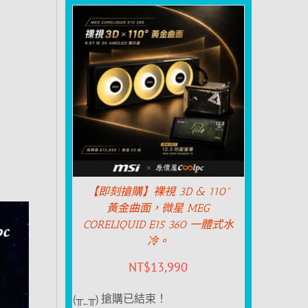
【即刻搶購】裸視 3D & 110°
黃金曲面，微星 MEG
CORELIQUID E15 360 一體式水
冷。
NT$
13,990
(╥_╥) 搶購已結束！