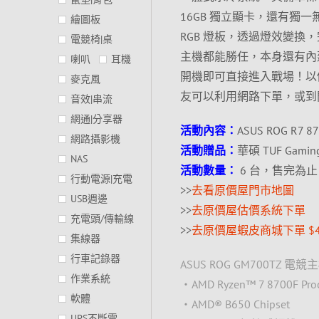
16GB 獨立顯卡，還有獨一無
繪圖板
RGB 燈板，透過燈效變
電競椅|桌
主機都能勝任，本身還有內建一
喇叭
耳機
開機即可直接進入戰場！以價
麥克風
友可以利用網路下單，或到
音效|串流
網通|分享器
活動內容：
ASUS ROG R7 8
網路攝影機
活動贈品：
華碩 TUF Gamin
NAS
活動數量：
6 台，售完為止
行動電源|充電
>>
去看原價屋門市地圖
USB週邊
>>
去原價屋估價系統下單
充電頭/傳輸線
>>
去原價屋蝦皮商城下單 $44
集線器
行車記錄器
ASUS ROG GM700TZ 
作業系統
‧AMD Ryzen™ 7 8700F Proces
軟體
‧AMD® B650 Chipset
UPS不斷電