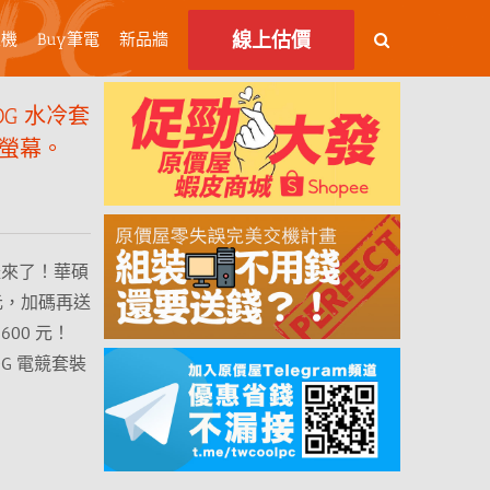
線上估價
主機
Buy筆電
新品牆
G 水冷套
競螢幕。
大禮來了！華碩
 元，加碼再送
,600 元！
G 電競套裝