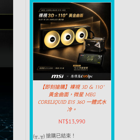
【即刻搶購】裸視 3D & 110°
黃金曲面，微星 MEG
CORELIQUID E15 360 一體式水
冷。
NT$
13,990
(╥_╥) 搶購已結束！