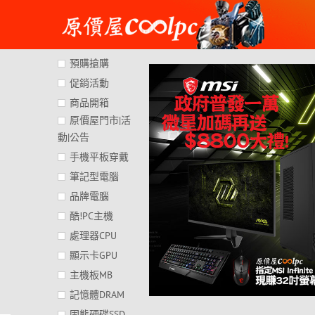
Skip
to
content
預購搶購
促銷活動
商品開箱
原價屋門市|活
動|公告
手機平板穿戴
筆記型電腦
品牌電腦
酷!PC主機
處理器CPU
顯示卡GPU
主機板MB
記憶體DRAM
固態硬碟SSD