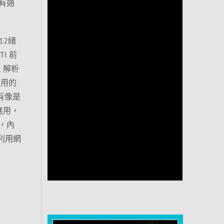
有適
核12緒
TI 前
K 解析
夠用的
還有像是
常應用，
題，內
利用網