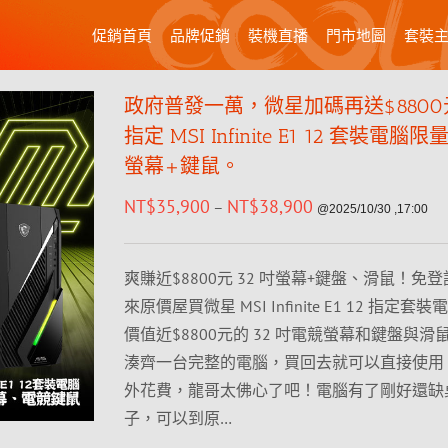
促銷首頁
品牌促銷
裝機直播
門市地圖
套裝
政府普發一萬，微星加碼再送$880
指定 MSI Infinite E1 12 套裝電腦
螢幕+鍵鼠。
NT$
35,900
NT$
38,900
–
@2025/10/30 ,17:00
爽賺近$8800元 32 吋螢幕+鍵盤、滑鼠！免
來原價屋買微星 MSI Infinite E1 12 指定
價值近$8800元的 32 吋電競螢幕和鍵盤與
湊齊一台完整的電腦，買回去就可以直接使用
外花費，龍哥太佛心了吧！電腦有了剛好還缺
子，可以到原…