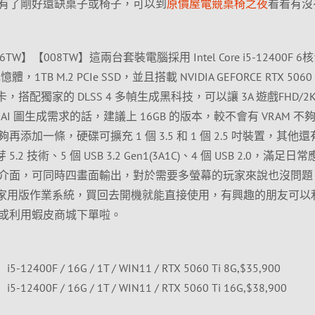
有了剛好還缺桌子或椅子，可以到
原價屋電競桌椅之夜
看看有沒
2【086TW】【008TW】這兩台套裝電腦採用 Intel Core i5-12400F 6
1TB M.2 PCIe SSD，並且搭載 NVIDIA GEFORCE RTX 5060 
顯卡，搭配獨家的 DLSS 4 多幀生成黑科技，可以讓 3A 遊戲FHD/2
I 圖生成需求的話，建議上 16GB 的版本，較不會有 VRAM 不
加一條，硬碟可擴充 1 個 3.5 和 1 個 2.5 吋裝置，其他
芽 5.2 技術、5 個 USB 3.2 Gen1(3A1C)、4 個 USB 2.0，滿足日
DP*3 介面，可同時四畫面輸出，對於需要多螢幕的玩家來說也沒問
s 11 家用版作業系統，買回去開機就能直接使用，有興趣的朋友可以
或利用蝦皮商城下單啦。
i5-12400F / 16G / 1T / WIN11 / RTX 5060 Ti 8G,$35,900
i5-12400F / 16G / 1T / WIN11 / RTX 5060 Ti 16G,$38,900