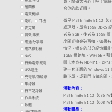
費，龍哥太佛心了吧！電腦
繪圖板
合你的款式囉。
電競椅|桌
微星 MSI Infinite E1 1
喇叭
耳機
處理器，單條16GB DDR5 記憶體，
麥克風
者為 8GB，後者為 16GB 
音效|串流
度開光追突破百幀，如果有 A
網通|分享器
情況，擴充的部分記憶體能夠再添
網路攝影機
1GbE 網路埠、WiFi 6E + 藍
NAS
顯卡本身有 HDMI*1、
行動電源|充電
建一套正版的 Window
USB週邊
路下單，或到門市做詢問，
充電頭/傳輸線
集線器
活動內容：
行車記錄器
MSI Infinite E1 12【086TW】
作業系統
MSI Infinite E1 12【008TW】
軟體
活動贈品：
UPS不斷電