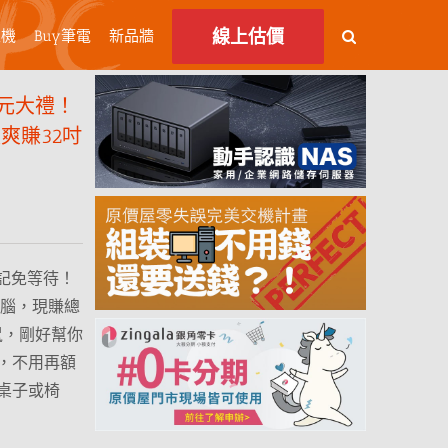
線上估價
主機
Buy筆電
新品牆
0元大禮！
限量爽賺32吋
登記免等待！
套裝電腦，現賺總
滑鼠，剛好幫你
，不用再額
桌子或椅