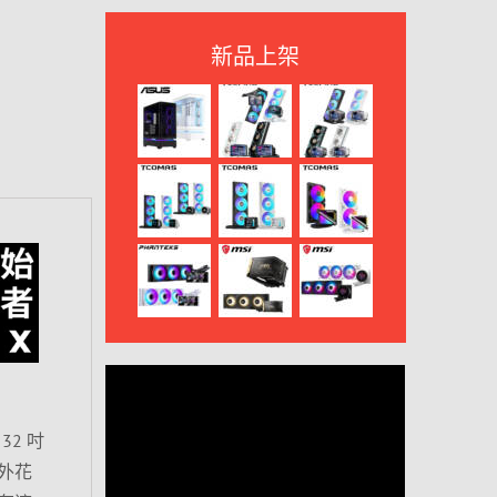
新品上架
32 吋
外花