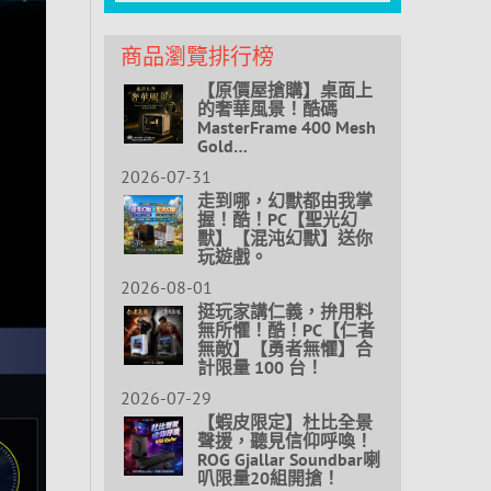
商品瀏覽排行榜
【原價屋搶購】桌面上
的奢華風景！酷碼
MasterFrame 400 Mesh
Gold…
2026-07-31
走到哪，幻獸都由我掌
握！酷！PC【聖光幻
獸】【混沌幻獸】送你
玩遊戲。
2026-08-01
挺玩家講仁義，拚用料
無所懼！酷！PC【仁者
無敵】【勇者無懼】合
計限量 100 台！
2026-07-29
【蝦皮限定】杜比全景
聲援，聽見信仰呼喚！
ROG Gjallar Soundbar喇
叭限量20組開搶！