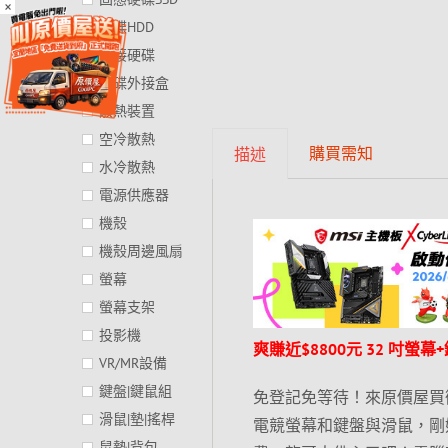
×
硬碟HDD
外接硬碟
硬碟外接盒
散熱裝置
空冷散熱
購買需知
描述
水冷散熱
電源供應器
機殼
機殼周邊風扇
螢幕
螢幕支架
投影機
爽賺近$8800元 32 吋螢
VR/MR設備
鍵盤|鍵鼠組
免登記免等待！來原價屋買微星 M
滑鼠|墊|搖桿
電競螢幕和鍵盤與滑鼠，剛
鼠墊|背包