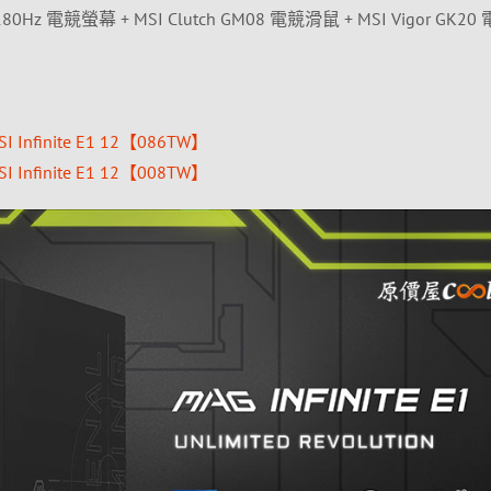
/180Hz 電競螢幕 + MSI Clutch GM08 電競滑鼠 + MSI Vigor GK2
finite E1 12【086TW】
finite E1 12【008TW】