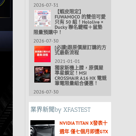
2026-07-31
【蝦皮限定】
FUWAMOCO 的雙倍可愛
只有 50 組！Hololive ×
Ducky 聯名鍵帽＋鼠墊
限量預購中！
2026-07-30
[必讀]跟原價屋訂購的方
式最新流程
2021-01-01
獨家新機上膛，原價屋
準星鎖定！MSI
CROSSHAIR A16 HX 電競
筆電限量組合優惠！
2026-07-30
業界新聞by XFASTEST
NVIDIA TITAN X發表十
週年 僅七個月即遭GTX