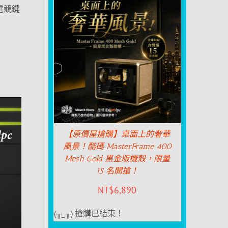
0 電競鍵
【原價屋搶購】桌面上的奢華
風景！酷碼 MasterFrame 400
Mesh Gold 黑金版機殼，限量
15 名開搶！
NT$
6,890
(╥_╥) 搶購已結束！