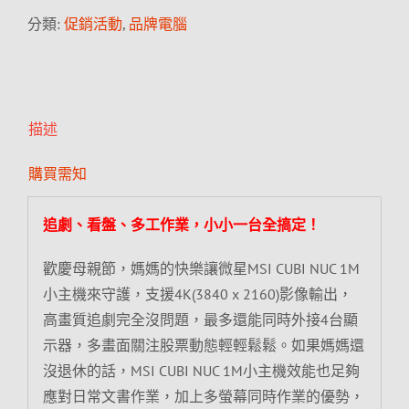
分類:
促銷活動
,
品牌電腦
描述
購買需知
追劇、看盤、多工作業，小小一台全搞定！
歡慶母親節，媽媽的快樂讓微星MSI CUBI NUC 1M
小主機來守護，支援4K(3840 x 2160)影像輸出，
高畫質追劇完全沒問題，最多還能同時外接4台顯
示器，多畫面關注股票動態輕輕鬆鬆。如果媽媽還
沒退休的話，MSI CUBI NUC 1M小主機效能也足夠
應對日常文書作業，加上多螢幕同時作業的優勢，