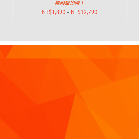
禮限量加贈！
NT$
1,890
NT$
12,790
–