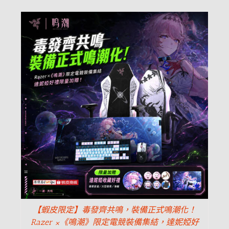
【蝦皮限定】毒發齊共鳴，裝備正式鳴潮化！
Razer ×《鳴潮》限定電競裝備集結，達妮婭好