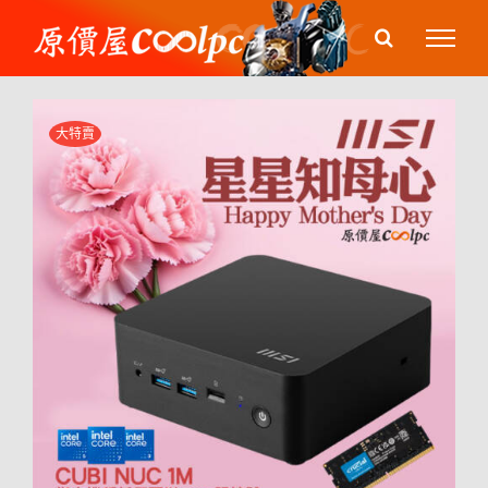
Skip
to
content
大特賣