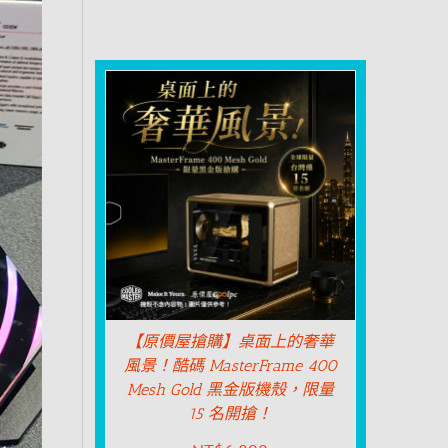
【原價屋搶購】桌面上的奢華
風景！酷碼 MasterFrame 400
Mesh Gold 黑金版機殼，限量
15 名開搶！