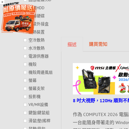
×
硬碟HDD
外接硬碟
硬碟外接盒
散熱裝置
空冷散熱
購買需知
描述
水冷散熱
電源供應器
機殼
機殼周邊風扇
螢幕
螢幕支架
投影機
8 吋大視野，120Hz 順到
VR/MR設備
鍵盤|鍵鼠組
作為 COMPUTEX 2026 
滑鼠|墊|搖桿
一台能隨身帶著走的 Windo
鼠墊|背包