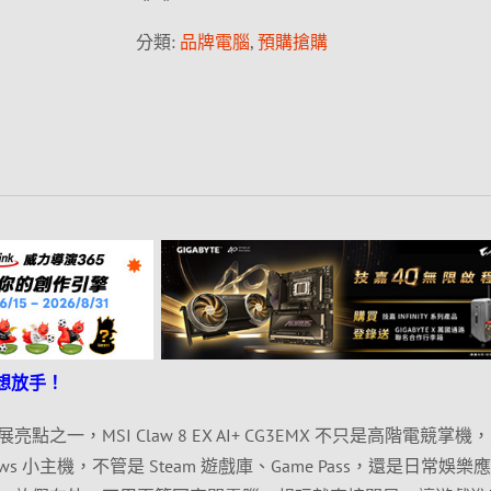
分類:
品牌電腦
,
預購搶購
不想放手！
電腦展亮點之一，MSI Claw 8 EX AI+ CG3EMX 不只是高階電競掌機
ws 小主機，不管是 Steam 遊戲庫、Game Pass，還是日常娛樂