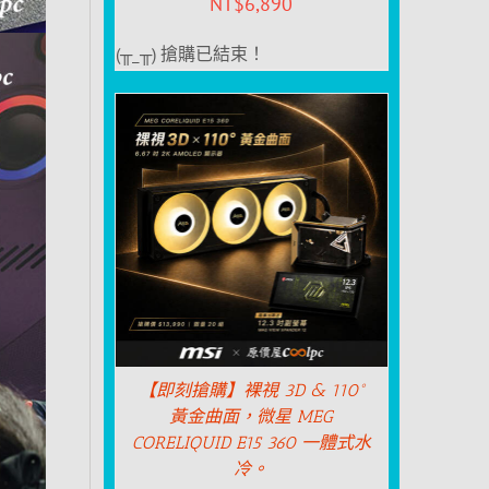
NT$
6,890
(╥_╥) 搶購已結束！
【即刻搶購】裸視 3D & 110°
黃金曲面，微星 MEG
CORELIQUID E15 360 一體式水
冷。