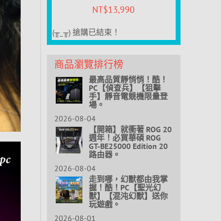
NT$
13,990
(╥_╥) 搶購已結束！
商品瀏覽排行榜
最高品質靜悄悄！酷！
PC【偵查兵】【狙擊
手】靜音電競機限量登
場。
2026-08-04
【開箱】就衝著 ROG 20
週年！必買華碩 ROG
GT-BE25000 Edition 20
路由器。
2026-08-04
走到哪，幻獸都由我掌
握！酷！PC【聖光幻
獸】【混沌幻獸】送你
玩遊戲。
2026-08-01