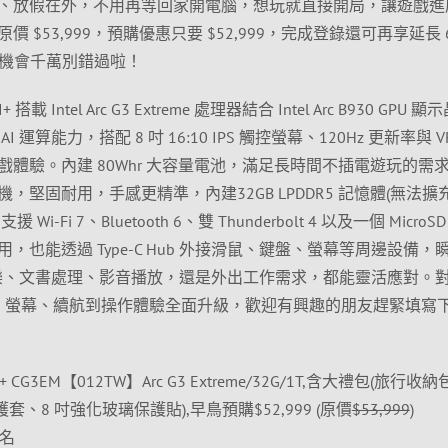
、放假在外，不用再等回家開電腦，想玩就直接開局，讓遊戲進
$53,999，預購優惠只要 $52,999，完成登錄還可再享延長 
握機會千萬別錯過啦！
 搭載 Intel Arc G3 Extreme 處理器結合 Intel Arc B930 GPU 顯
運算能力，搭配 8 吋 16:10 IPS 觸控螢幕、120Hz 更新率與 V
體驗。內建 80Whr 大容量電池，滿足長時間不插電遊玩的需
堅固耐用，手感更精準，內建32GB LPDDR5 記憶體(無法擴充
支援 Wi-Fi 7、Bluetooth 6、雙 Thunderbolt 4 以及一個 MicroSD
也能透過 Type-C Hub 外接滑鼠、鍵盤、螢幕等周邊設備，
娛樂、文書處理、影音播放，還是外出工作需求，都能靈活應對。
、螢幕、續航到操作體驗全面升級，歡迎有興趣的朋友趕緊填寫
 AI+ CG3EM【012TW】Arc G3 Extreme/32G/1T,含大禮包(旅行收
保護套、8 吋強化玻璃保護貼),早鳥預購$52,999 (原價
$53,999
)
 名