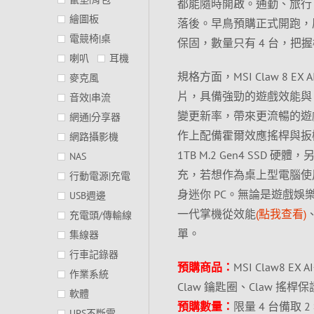
都能隨時開啟。通勤、旅行
繪圖板
落後。早鳥預購正式開跑，原價 
電競椅|桌
保固，數量只有 4 台，把
喇叭
耳機
規格方面，MSI Claw 8 EX AI+
麥克風
片，具備強勁的遊戲效能與 AI 
音效|串流
變更新率，帶來更流暢的遊戲
網通|分享器
作上配備霍爾效應搖桿與扳機，
網路攝影機
1TB M.2 Gen4 SSD 硬體，另
NAS
充，若想作為桌上型電腦使用，
行動電源|充電
身迷你 PC。無論是遊戲
USB週邊
一代掌機從效能
(點我查看)
充電頭/傳輸線
單。
集線器
行車記錄器
預購商品：
MSI Claw8 EX
作業系統
Claw 鑰匙圈、Claw 搖桿
軟體
預購數量：
限量 4 台備取 2
UPS不斷電