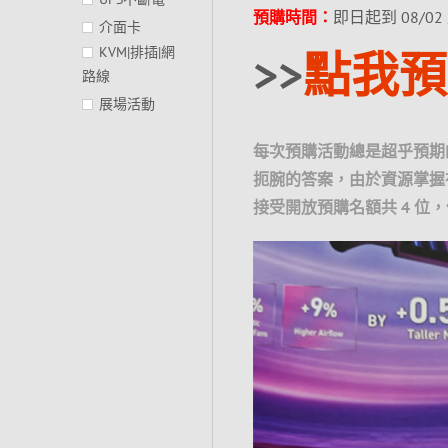
預購時間：
即日起到 08/0
介面卡
>>
點我預
KVM|排插|網
路線
展場活動
每次預購活動總是超乎預期
扼腕的答案，由於資源掌握
接受開放預購名額共 4 位