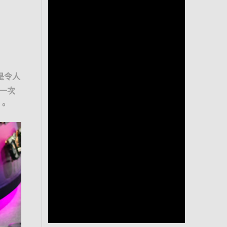
是令人
一次
啦。