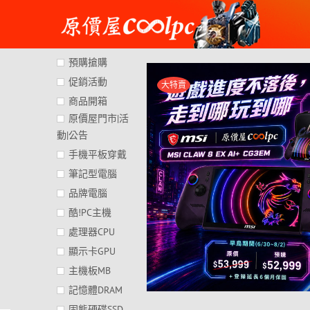
Skip
to
content
預購搶購
促銷活動
大特賣
商品開箱
原價屋門市|活
動|公告
手機平板穿戴
筆記型電腦
品牌電腦
酷!PC主機
處理器CPU
顯示卡GPU
主機板MB
記憶體DRAM
固態硬碟SSD