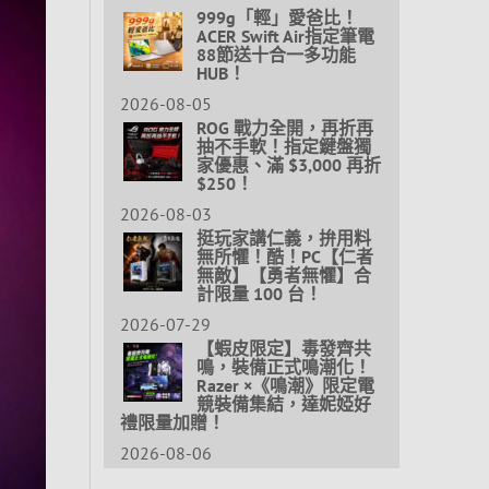
999g「輕」愛爸比！
ACER Swift Air指定筆電
88節送十合一多功能
HUB！
2026-08-05
ROG 戰力全開，再折再
抽不手軟！指定鍵盤獨
家優惠、滿 $3,000 再折
$250！
2026-08-03
挺玩家講仁義，拚用料
無所懼！酷！PC【仁者
無敵】【勇者無懼】合
計限量 100 台！
2026-07-29
【蝦皮限定】毒發齊共
鳴，裝備正式鳴潮化！
Razer ×《鳴潮》限定電
競裝備集結，達妮婭好
禮限量加贈！
2026-08-06