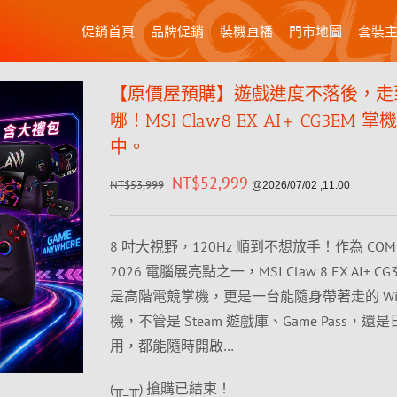
促銷首頁
品牌促銷
裝機直播
門市地圖
套裝
【原價屋預購】遊戲進度不落後，走
哪！MSI Claw8 EX AI+ CG3EM
中。
NT$
52,999
NT$
53,999
@2026/07/02 ,11:00
8 吋大視野，120Hz 順到不想放手！作為 COMP
2026 電腦展亮點之一，MSI Claw 8 EX AI+ C
是高階電競掌機，更是一台能隨身帶著走的 Win
機，不管是 Steam 遊戲庫、Game Pass，還
用，都能隨時開啟…
(╥_╥) 搶購已結束！