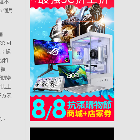
度不
6 個月
示晶
RR 可
求；操
)和
 擴
瞬間變
對比上
下方表
納包、