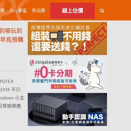
線上估價
主機
Buy筆電
新品牆
到哪玩到
 掌機早鳥預購
UTEX
G3EMX 不只
dows 小主
是日常娛樂應