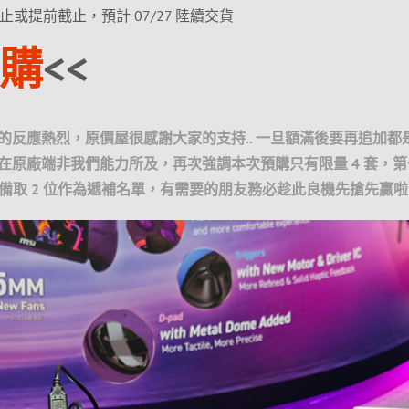
2 止或提前截止，預計 07/27 陸續交貨
購
<<
的反應熱烈，原價屋很感謝大家的支持.. 一旦額滿後要再追加都
在原廠端非我們能力所及，再次強調本次預購只有限量 4 套，第
，備取 2 位作為遞補名單，有需要的朋友務必趁此良機先搶先贏