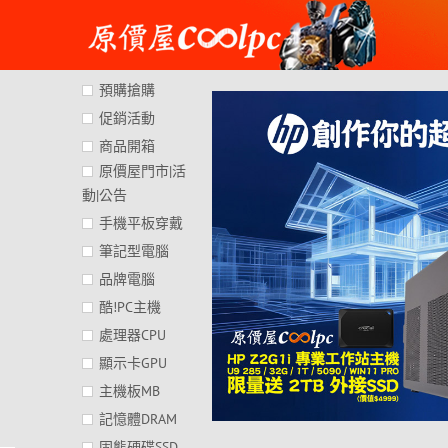
Skip
to
content
預購搶購
促銷活動
商品開箱
原價屋門市|活
動|公告
手機平板穿戴
筆記型電腦
品牌電腦
酷!PC主機
處理器CPU
顯示卡GPU
主機板MB
記憶體DRAM
固態硬碟SSD