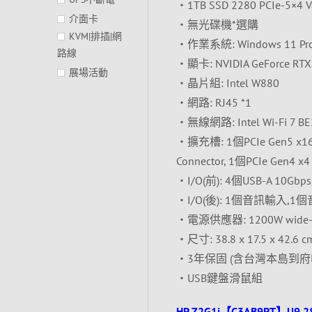
‧1TB SSD 2280 PCIe-5×4 Va
介面卡
‧無光碟機*選購
KVM|排插|網
‧作業系統: Windows 11 Pr
路線
‧顯卡: NVIDIA GeForce RTX
展場活動
‧晶片組: Intel W880
‧網路: RJ45 *1
‧無線網路: Intel Wi-Fi 7 BE20
‧擴充槽: 1個PCIe Gen5 x16, 1
Connector, 1個PCIe Gen4 x4
‧I/O(前): 4個USB-A 10G
‧I/O(後): 1個音訊輸入,1個音訊輸
‧電源供應器: 1200W wide-rangin
‧尺寸: 38.8 x 17.5 x 42.6 c
‧3年保固 (含台灣本島到府
‧USB鍵盤滑鼠組
HP Z2G1i【C3AB9PT】U9 2