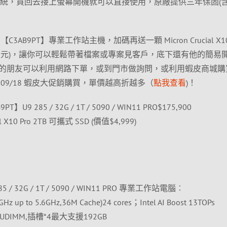
 正版作業系統，買回去接上螢幕開機就可以直接使用，原廠提供三年保固(
C3AB9PT】專業工作站主機，加碼再送一顆 Micron Crucial X10 
值$4999元)，讓你可以輕鬆帶著檔案或專案見客戶，底下還有他的簡易
的朋友可以利用網路下單，或到門市做詢問，或利用蝦皮商城購
09/18 蝦皮大促銷購買，單價越高折越多（
點我查看
)！
PT】U9 285 / 32G / 1T / 5090 / WIN11 PRO$175,900
al X10 Pro 2TB 可攜式 SSD (價值$4,999)
85 / 32G / 1T / 5090 / WIN11 PRO 專業工作站電腦︰
.5GHz up to 5.6GHz,36M Cache)24 cores；Intel AI Boost 13TOPs
CC UDIMM,插槽*4最大支援192GB