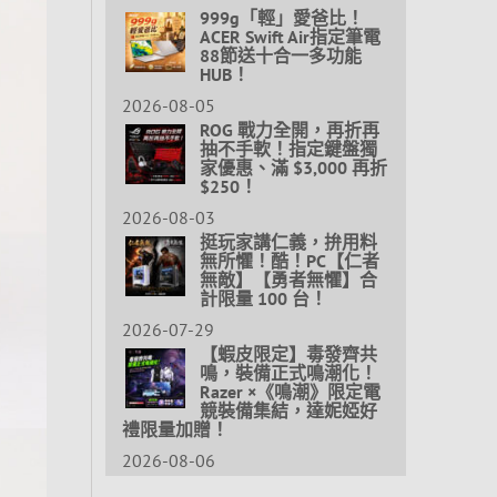
999g「輕」愛爸比！
ACER Swift Air指定筆電
88節送十合一多功能
HUB！
2026-08-05
ROG 戰力全開，再折再
抽不手軟！指定鍵盤獨
家優惠、滿 $3,000 再折
$250！
2026-08-03
挺玩家講仁義，拚用料
無所懼！酷！PC【仁者
無敵】【勇者無懼】合
計限量 100 台！
2026-07-29
【蝦皮限定】毒發齊共
鳴，裝備正式鳴潮化！
Razer ×《鳴潮》限定電
競裝備集結，達妮婭好
禮限量加贈！
2026-08-06