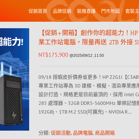
促銷首頁
品牌促銷
裝機直播
門市地圖
套裝
【促銷+開箱】創作你的超能力！HP Z2
業工作站電腦，限量再送 2TB 外接 S
NT$
175,900
@2025/09/12 ,11:50
09/18 搭蝦皮折價券省更多！HP Z2G1i【C3A
專業工作站專為 3D 建模、模擬、渲染專業應用及
設計打造，規格更是目前最頂的，採用 Intel Core U
285 處理器、32GB DDR5-5600MHz 單條記憶體
192GB)、1TB M.2 SSD(可擴充)、NVIDIA R…
分類:
促銷活動
,
品牌電腦
,
商品開箱