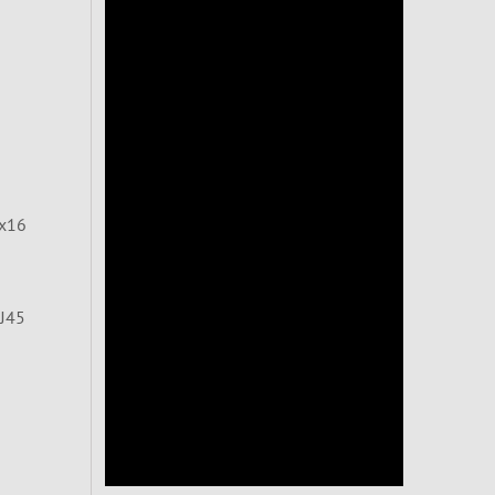
 x16
J45