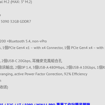
l M.2 (MAX: 3* M.2)
o
 5090 32GB GDDR7
0 +Bluetooth 5.4, non-vPro
個PCIe Gen4 x1 – with x4 Connector, 1個 PCIe Gen4 x4 – with
bps, 2個USB-C 20Gbps, 耳機麥克風組合孔
出, 2個DP 1.4, 3個USB-A 480Mbps, 2個USB-A 10Gbps, 1個R
g, active Power Factor Correction, 92% Efficiency
m
收送)
85 / 32G / 1T / 5090 / WIN11 PRO 專業工作站簡易開箱