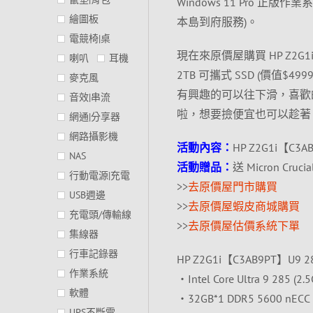
Windows 11 Pro
繪圖板
本島到府服務)。
電競椅|桌
現在來原價屋購買 HP Z2G1i【
喇叭
耳機
2TB 可攜式 SSD (價
麥克風
有興趣的可以往下滑，喜歡
音效|串流
啦，想要撿便宜也可以趁著 
網通|分享器
網路攝影機
活動內容：
HP Z2G1i【C3AB9
NAS
活動贈品：
送 Micron Cruci
行動電源|充電
>>
去原價屋門市購買
USB週邊
>>
去原價屋蝦皮商城購買
充電頭/傳輸線
>>
去原價屋估價系統下單
集線器
行車記錄器
HP Z2G1i【C3AB9PT】U9 2
作業系統
‧Intel Core Ultra 9 285 (2
軟體
‧32GB*1 DDR5 5600 nE
UPS不斷電