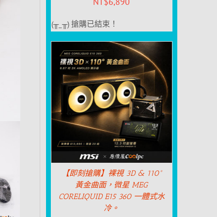
NT$
6,890
(╥_╥) 搶購已結束！
【即刻搶購】裸視 3D & 110°
黃金曲面，微星 MEG
CORELIQUID E15 360 一體式水
冷。