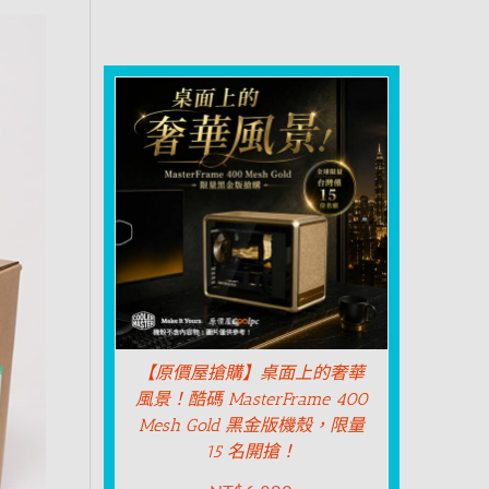
【原價屋搶購】桌面上的奢華
風景！酷碼 MasterFrame 400
Mesh Gold 黑金版機殼，限量
15 名開搶！