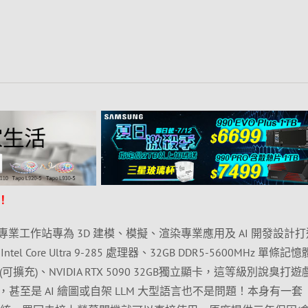
！
T】這台專業工作站專為 3D 建模、模擬、渲染專業應用及 AI 開發設計
 Core Ultra 9-285 處理器、32GB DDR5-5600MHz 單條記憶
2 SSD(可擴充)、NVIDIA RTX 5090 32GB獨立顯卡，這等級別說臭打
甚至是 AI 繪圖或自架 LLM 大型語言也不是問題！本身有一套