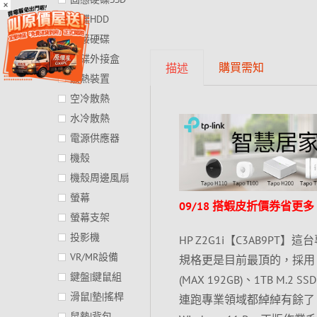
×
硬碟HDD
外接硬碟
硬碟外接盒
購買需知
描述
散熱裝置
空冷散熱
水冷散熱
電源供應器
機殼
機殼周邊風扇
螢幕
09/18 搭蝦皮折價券省更多
螢幕支架
投影機
HP Z2G1i【C3AB9P
VR/MR設備
規格更是目前最頂的，採用 Intel
鍵盤|鍵鼠組
(MAX 192GB)、1TB M.
滑鼠|墊|搖桿
連跑專業領域都綽綽有餘了，
鼠墊|背包