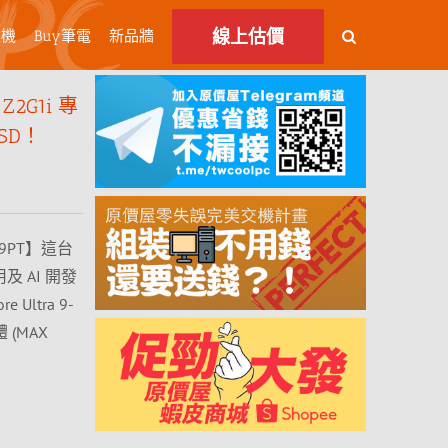
線上估價
主機
Buy筆電
新品牆
G1i 專
SD！
B9PT】這台
 AI 開發
ltra 9-
 (MAX