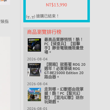
NT$
13,990
(╥_╥) 搶購已結束！
安裝指
商品瀏覽排行榜
最高品質靜悄悄！酷！
PC【偵查兵】【狙擊
手】靜音電競機限量登
場。
2026-08-04
【開箱】就衝著 ROG 20
週年！必買華碩 ROG
GT-BE25000 Edition 20
路由器。
2026-08-04
走到哪，幻獸都由我掌
握！酷！PC【聖光幻
獸】【混沌幻獸】送你
玩遊戲。
2026-08-01