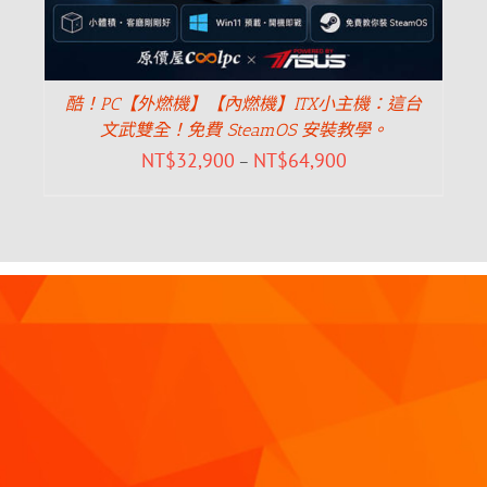
酷！PC【外燃機】【內燃機】ITX小主機：這台
文武雙全！免費 SteamOS 安裝教學。
NT$
32,900
NT$
64,900
–