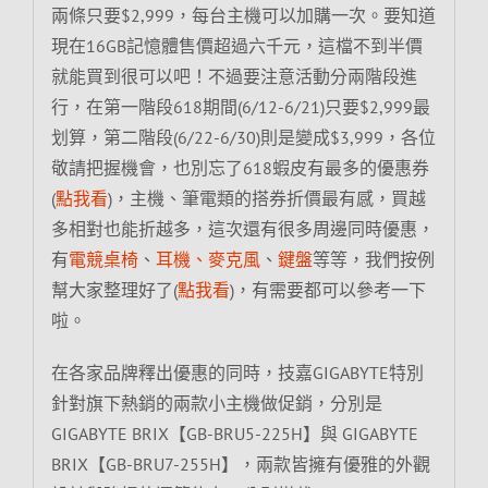
兩條只要$2,999，每台主機可以加購一次。要知道
現在16GB記憶體售價超過六千元，這檔不到半價
就能買到很可以吧！不過要注意活動分兩階段進
行，在第一階段618期間(6/12-6/21)只要$2,999最
划算，第二階段(6/22-6/30)則是變成$3,999，各位
敬請把握機會，也別忘了618蝦皮有最多的優惠券
(
點我看
)，主機、筆電類的搭券折價最有感，買越
多相對也能折越多，這次還有很多周邊同時優惠，
有
電競桌椅
、
耳機、麥克風
、
鍵盤
等等，我們按例
幫大家整理好了(
點我看
)，有需要都可以參考一下
啦。
在各家品牌釋出優惠的同時，技嘉GIGABYTE特別
針對旗下熱銷的兩款小主機做促銷，分別是
GIGABYTE BRIX【GB-BRU5-225H】與 GIGABYTE
BRIX【GB-BRU7-255H】，兩款皆擁有優雅的外觀