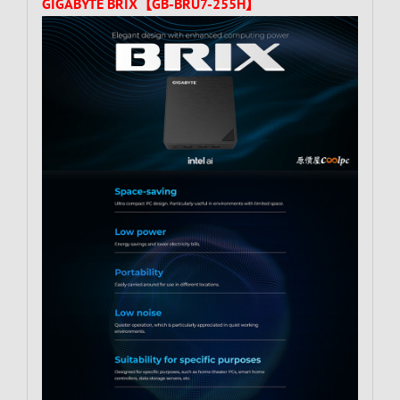
GIGABYTE BRIX【GB-BRU7-255H】