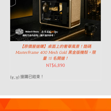
【原價屋搶購】桌面上的奢華風景！酷碼
MasterFrame 400 Mesh Gold 黑金版機殼，限
量 15 名開搶！
NT$
6,890
(╥_╥) 搶購已結束！