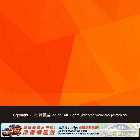
Copyright 2021 原價屋Coolpc | All Rights Reserved
www.coolpc.com.tw
×
Facebook
Instagram
YouTube
Twitter
Email: