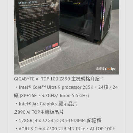
GIGABYTE AI TOP 100 Z890 主機規格介紹︰
‧Intel® Core™ Ultra 9 processor 285K，24核 / 24
緒 (8P+16E，3.7GHz/ Turbo 5.6 GHz)
‧Intel® Arc Graphics 顯示晶片
.Z890 AI TOP主機板晶片
‧128GB( 4 x 32GB )DDR5-U-DIMM 記憶體
‧AORUS Gen4 7300 2TB M.2 PCIe、AI TOP 100E