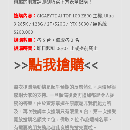
興趣的朋友請即刻填寫下方表單搶購！
搶購內容：
GIGABYTE AI TOP 100 Z890 主機, Ultra
9 285K / 128G / 2T+320G / RTX 5090 / 無系統
$200,000
搶購數量：
各 5 台，備取各 2 名
搶購時間：
即日起到 06/02 止或提前截止
>>
點我搶購
<<
每次搶購活動總是超乎預期的反應熱烈，原價屋很
感謝大家的支持.. 一旦額滿後要再追加都是令人扼
腕的答案，由於資源掌握在原廠端非我們能力所
及，再次強調本次搶購只有限量 5 台，第一次接受
開放搶購名額共 7 位，備取 2 位 作為遞補名單，
有需要的朋友務必趁此良機先搶先贏啦。