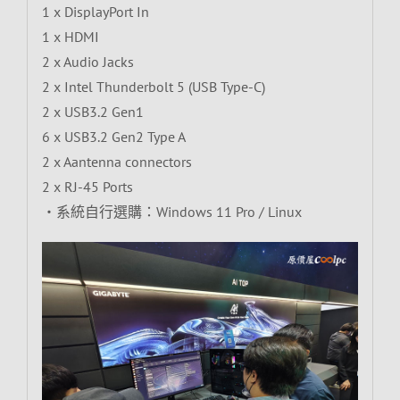
1 x DisplayPort In
1 x HDMI
2 x Audio Jacks
2 x Intel Thunderbolt 5 (USB Type-C)
2 x USB3.2 Gen1
6 x USB3.2 Gen2 Type A
2 x Aantenna connectors
2 x RJ-45 Ports
‧系統自行選購：Windows 11 Pro / Linux