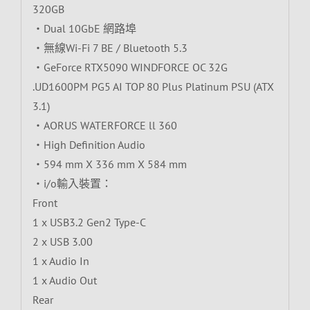
320GB
‧Dual 10GbE 網路埠
‧無線Wi-Fi 7 BE / Bluetooth 5.3
‧GeForce RTX5090 WINDFORCE OC 32G
.UD1600PM PG5 AI TOP 80 Plus Platinum PSU (ATX
3.1)
‧AORUS WATERFORCE ll 360
‧High Definition Audio
‧594 mm X 336 mm X 584 mm
‧i/o輸入裝置：
Front
1 x USB3.2 Gen2 Type-C
2 x USB 3.00
1 x Audio In
1 x Audio Out
Rear