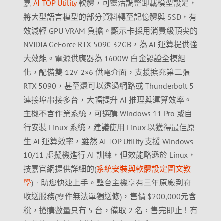
嘉
AI TOP Utility
軟體，可靈活調整卸載模型設定，
將大型語言模型的部分資料轉至記憶體與 SSD，有
效減輕 GPU VRAM 負擔。顯示卡採用消費級頂尖的
NVIDIA GeForce RTX 5090 32GB，為 AI 運算提供強
大效能。電源供應器為 1600W 白金認證全模組
化，配備雙 12V-2×6 供電介面，支援擴充第二張
RTX 5090，甚至還可以透過網路或 Thunderbolt 5
連接埠串接多台，大幅提升 AI 推理與運算效率。
主機不含作業系統，可選購 Windows 11 Pro 或自
行安裝 Linux 系統，建議使用 Linux 以獲得最佳原
生 AI 運算效率，雖然 AI TOP Utility 支援 Windows
10/11 虛擬機進行 AI 訓練，但效能略遜於 Linux，
技嘉官網提供詳細的(
系統安裝與軟體設定圖文教
學
)，助您快速上手。整台主機享有三年原廠到府
收送服務(零件無法單獨送修)，售價 $200,000元含
稅，搶購數量只有 5 台，備取 2 名，售完即止！有