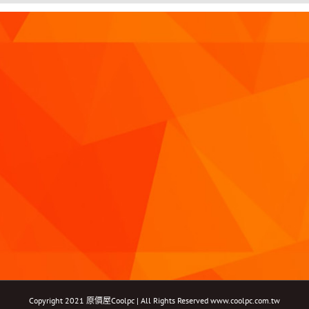
Copyright 2021 原價屋Coolpc | All Rights Reserved
www.coolpc.com.tw