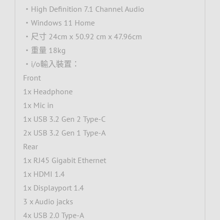
‧High Definition 7.1 Channel Audio
‧Windows 11 Home
‧尺寸 24cm x 50.92 cm x 47.96cm
‧重量 18kg
‧i/o輸入裝置：
Front
1x Headphone
1x Mic in
1x USB 3.2 Gen 2 Type-C
2x USB 3.2 Gen 1 Type-A
Rear
1x RJ45 Gigabit Ethernet
1x HDMI 1.4
1x Displayport 1.4
3 x Audio jacks
4x USB 2.0 Type-A