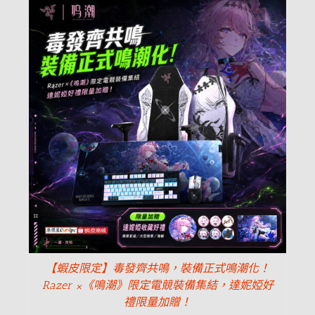
【蝦皮限定】毒發齊共鳴，裝備正式鳴潮化！
Razer ×《鳴潮》限定電競裝備集結，達妮婭好
禮限量加贈！