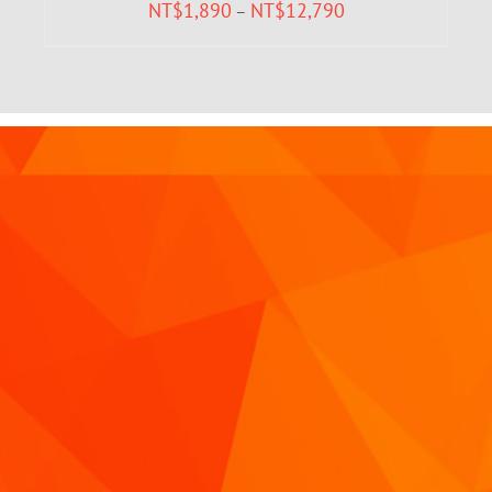
NT$
1,890
NT$
12,790
–