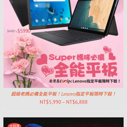
超級老媽必備全能平板！Lenovo指定平板限時下殺！
NT$
5,990
NT$
6,888
–
大特賣