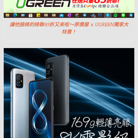
讓他臉綠的綠聯85折又來啦～原價屋 x UGREEN獨家大
特賣！