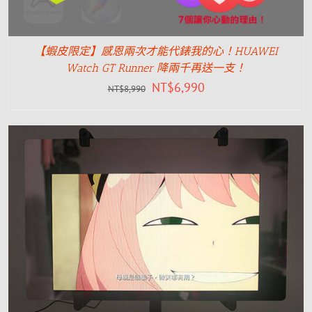
【蝦皮限定】感恩兩次才能代錶我的心！HUAWEI
Watch GT Runner 降兩千再送一支！
NT$
6,990
NT$
8,990