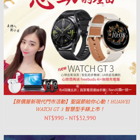
【原價屋新現代門市活動】聖誕節給你心動！HUAWEI
WATCH GT 3 智慧型手錶上市！
NT$
990
NT$
32,990
–