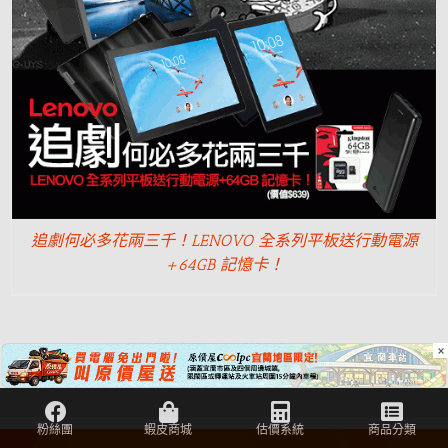
追劇何必多花兩三千！LENOVO 全系列平板送行動電源
+64GB 記憶卡！
×
1
2
上一頁