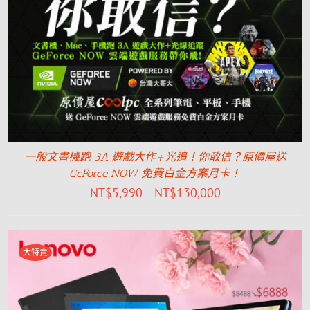
一般文書機跑 3A 遊戲大作+光追！你敢信？原價屋送
GeForce NOW 免費白金方案月卡！
NT$
5,990
NT$
130,000
–
大特賣