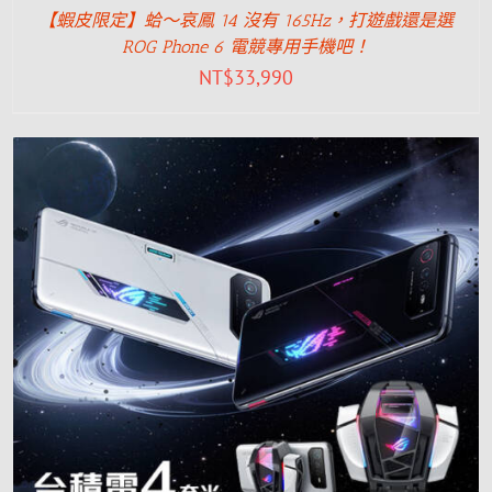
【蝦皮限定】蛤～哀鳳 14 沒有 165Hz，打遊戲還是選
ROG Phone 6 電競專用手機吧！
NT$
33,990