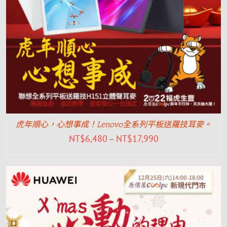
虎年順心，心想事成！Lenovo全系列平板送羅技耳麥。
NT$
6,480
NT$
17,990
–