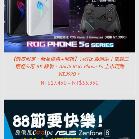
【蝦皮限定．新品優惠+開箱】144Hz 最順眼！電競三
眼怪&可 8K 錄製，ASUS ROG Phone 5s 上市現賺
NT.3990。
NT$
17,490
NT$
33,990
–