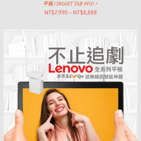
平板/SMART TAB M10。
NT$
7,990
NT$
8,888
–