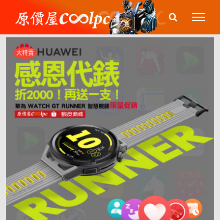
Skip
to
content
大特賣