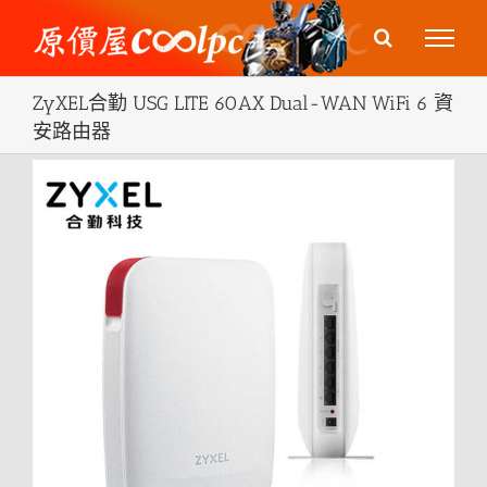
Skip
to
content
ZyXEL合勤 USG LITE 60AX Dual-WAN WiFi 6 資
安路由器
View
Larger
Image