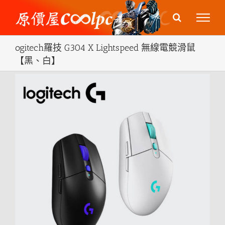
Skip
to
content
ogitech羅技 G304 X Lightspeed 無線電競滑鼠
【黑、白】
View
Larger
Image