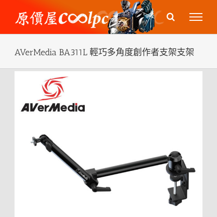
Skip
to
content
AVerMedia BA311L 輕巧多角度創作者支架支架
View
Larger
Image