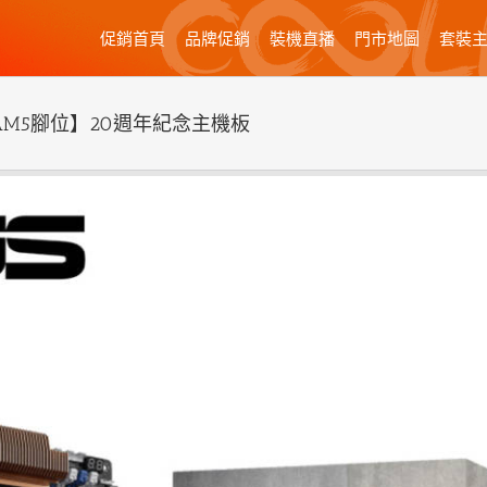
促銷首頁
品牌促銷
裝機直播
門市地圖
套裝
【ATX/AM5腳位】20週年紀念主機板