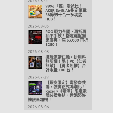
2026-08-01
999g「輕」愛爸比！
ACER Swift Air指定筆電
88節送十合一多功能
HUB！
2026-08-05
ROG 戰力全開，再折再
抽不手軟！指定鍵盤獨
家優惠、滿 $3,000 再折
$250！
2026-08-03
挺玩家講仁義，拚用料
無所懼！酷！PC【仁者
無敵】【勇者無懼】合
計限量 100 台！
2026-07-29
【蝦皮限定】毒發齊共
鳴，裝備正式鳴潮化！
Razer ×《鳴潮》限定電
競裝備集結，達妮婭好
禮限量加贈！
2026-08-06