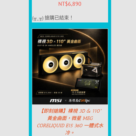
NT$
6,890
(╥_╥) 搶購已結束！
【即刻搶購】裸視 3D & 110°
黃金曲面，微星 MEG
CORELIQUID E15 360 一體式水
冷。