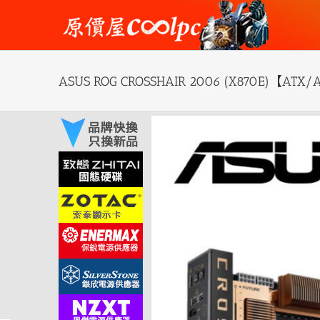
Skip
to
content
ASUS ROG CROSSHAIR 2006 (X870E)
View
Larger
Image