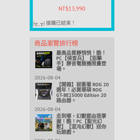
NT$
13,990
(╥_╥) 搶購已結束！
商品瀏覽排行榜
最高品質靜悄悄！酷！
PC【偵查兵】【狙擊
手】靜音電競機限量登
場。
2026-08-04
【開箱】就衝著 ROG 20
週年！必買華碩 ROG
GT-BE25000 Edition 20
路由器。
2026-08-04
走到哪，幻獸都由我掌
握！酷！PC【聖光幻
獸】【混沌幻獸】送你
玩遊戲。