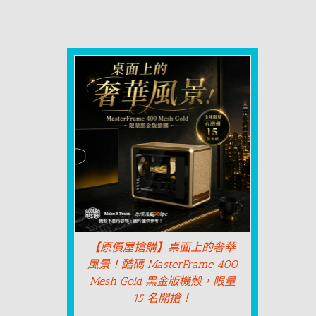
【原價屋搶購】桌面上的奢華
風景！酷碼 MasterFrame 400
Mesh Gold 黑金版機殼，限量
15 名開搶！