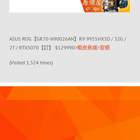
ASUS ROG【GR70-N90026AN】R9 9955HX3D / 32G /
2T / RTX5070【訂】 $129990>
蝦皮商城
>
官網
(Visited 1,524 times)