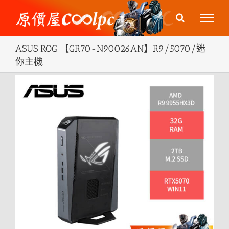
Skip
to
content
ASUS ROG 【GR70-N90026AN】R9/5070/迷
你主機
View
Larger
Image