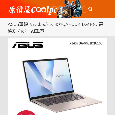
Skip
to
content
ASUS華碩 Vivobook X1407QA-0031D26100 高
通X1/14吋 AI筆電
View
Larger
Image