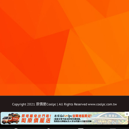
Copyright 2021 原價屋Coolpc | All Rights Reserved
www.coolpc.com.tw
×
Facebook
Instagram
YouTube
Twitter
Email: